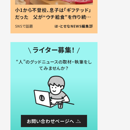
小1から不登校、息子は「ギフテッド」
だった 父が“ウチ給食”を作り続け
る理由とは #令和の親 #令和の子
SNSで話題
ほ・とせなNEWS編集部
ライター募集！
“人”のグッドニュースの取材・執筆をし
てみませんか？
お問い合わせページへ