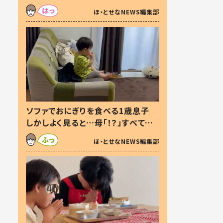
た本音とは
ほ・とせなNEWS編集部
ソファでおにぎりを食べる1歳息子
しかしよく見ると…母「！？」すべてを
察した母の投稿に「可愛いから許
ほ・とせなNEWS編集部
す！」「現行犯〜」