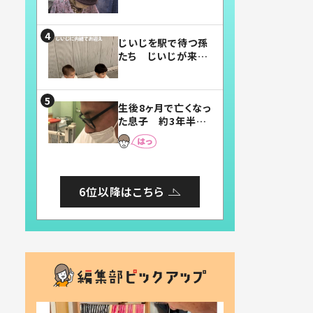
賛したお弁当に「美
味しそう」「お弁当す
ごい」
じいじを駅で待つ孫
たち じいじが来た
瞬間…！？「じいじイ
ケメン」「デレッデレ」
「嬉しくて可愛くてた
生後8ヶ月で亡くなっ
まらない」「幸せにな
た息子 約3年半
れる」
後、当時の妻の日記
に書いてあった本音
とは
6位以降はこちら