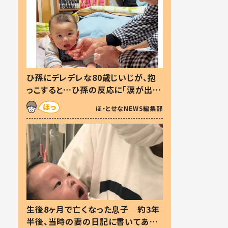
ひ孫にデレデレな80歳じいじが、抱
っこすると…ひ孫の反応に「涙が出ま
した」「可愛くて仕方ない」
ほ・とせなNEWS編集部
生後8ヶ月で亡くなった息子 約3年
半後、当時の妻の日記に書いてあっ