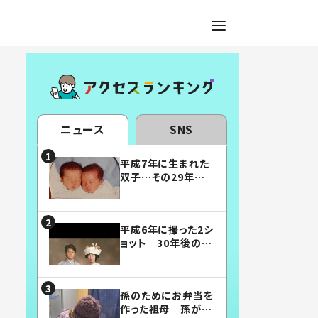
ニュース
SNS
平成7年に生まれた
双子…その29年後
の姿に「漫画みたい」
「素敵すぎる」
平成6年に撮った2シ
ョット 30年後の姿
に…「美男美女」「こ
んな夫婦になりた
い」
孫のためにお弁当を
作った祖母 孫が絶