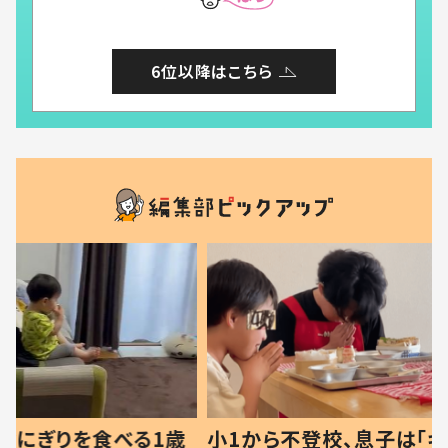
6位以降はこちら
べる1歳
小1から不登校、息子は「ギフ
ひ孫にデ