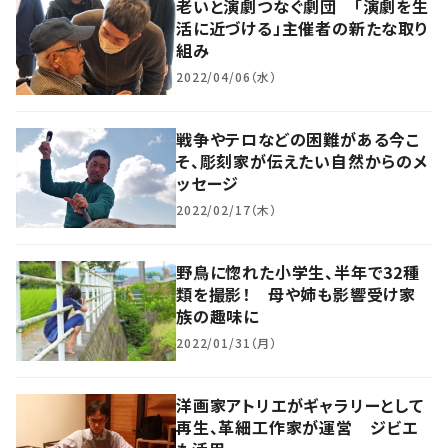
老いと演劇つなぐ劇団 「演劇を生
活に近づける」主催者の新たな取り
組み
2022/04/06（水）
戦争やテロなどの困難がある今こ
そ、彫刻家が伝えたい自然からのメ
ッセージ
2022/02/17（木）
野鳥に惚れた小学生、半年で32種
類を撮影！ 母や姉も影響受け家
族の趣味に
2022/01/31（月）
洋画家アトリエがギャラリーとして
再生、革細工作家が運営 ジビエ