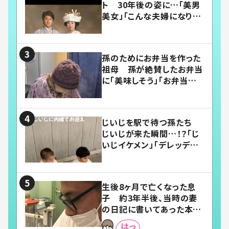
ト 30年後の姿に…「美男
美女」「こんな夫婦になりた
い」
孫のためにお弁当を作った
祖母 孫が絶賛したお弁当
に「美味しそう」「お弁当すご
い」
じいじを駅で待つ孫たち
じいじが来た瞬間…！？「じ
いじイケメン」「デレッデレ」
「嬉しくて可愛くてたまらな
い」「幸せになれる」
生後8ヶ月で亡くなった息
子 約3年半後、当時の妻
の日記に書いてあった本音
とは