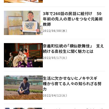
3年で260話の民話に絵付け 50
年前の先人の思いをつなぐ元美術
教師
2022/06/08（水）
奈義町伝統の「横仙歌舞伎」 支え
続ける高校生に聞く魅力とは
2022/05/17（火）
生活に欠かせないヒノキやスギ
種から育てる人々の知られざる努
力
2022/04/12（火）