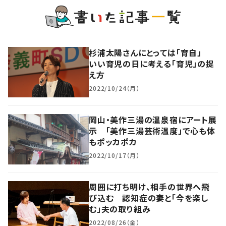
杉浦太陽さんにとっては「育自」
いい育児の日に考える「育児」の捉
え方
2022/10/24（月）
岡山・美作三湯の温泉宿にアート展
示 「美作三湯芸術温度」で心も体
もポッカポカ
2022/10/17（月）
周囲に打ち明け、相手の世界へ飛
び込む 認知症の妻と「今を楽し
む」夫の取り組み
2022/08/26（金）