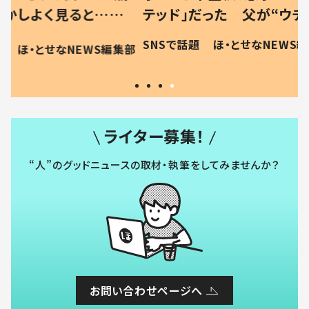
と…母
テッド」だった 父が“ウチ給
が、抱っ
母の投稿
食”を作り続ける理由とは #令
に「涙が
SNSで話題
ほ・とせなNEWS編集部
EWS編集部
「現行
和の親 #令和の子
方ない」
ライター募集！
“人”のグッドニュースの取材・執筆をしてみませんか？
お問い合わせページへ