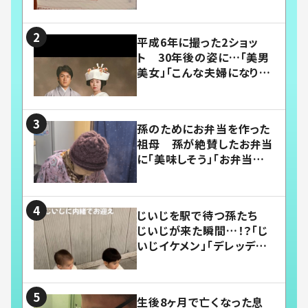
平成6年に撮った2ショッ
ト 30年後の姿に…「美男
美女」「こんな夫婦になりた
い」
孫のためにお弁当を作った
祖母 孫が絶賛したお弁当
に「美味しそう」「お弁当すご
い」
じいじを駅で待つ孫たち
じいじが来た瞬間…！？「じ
いじイケメン」「デレッデレ」
「嬉しくて可愛くてたまらな
い」「幸せになれる」
生後8ヶ月で亡くなった息