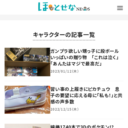
キャラクターの記事一覧
ガンプラ欲しい甥っ子に段ボール
いっぱいの贈り物 「これは泣く」
「あんたはマジで最高だ」
2023/01/12（木）
習い事の上履きにピカチュウ 息
子の要望に応える母に「私も！」と共
感の声多数
2022/12/15（木）
綿棒1740本で3Dのポケモン!?