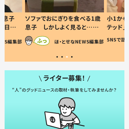
った息子
ソファでおにぎりを食べる1歳
小1から
の日記に
息子 しかしよく見ると…母
テッド」
は
「！？」すべてを察した母の投稿
食”を作
SNSで話
EWS編集部
ほ・とせなNEWS編集部
に「可愛いから許す！」「現行
和の親 
犯〜」
ライター募集！
“人”のグッドニュースの取材・執筆をしてみませんか？