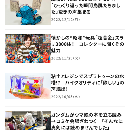
「ひっくり返った瞬間鳥肌たちまし
た」驚きの声集まる
2022/12/12（月）
懐かしの“昭和”玩具「超合金」ズラ
リ3000体！ コレクターに聞くその
魅力
2022/11/29（火）
粘土とレジンでスプラトゥーンの水
槽!? ハイクオリティに「欲しい」の
声続出！
2022/10/05（水）
ガンダムがウマ娘の本を立ち読み
→コミケ会場ざわつく 「そんなに
真剣には読めませんでした」