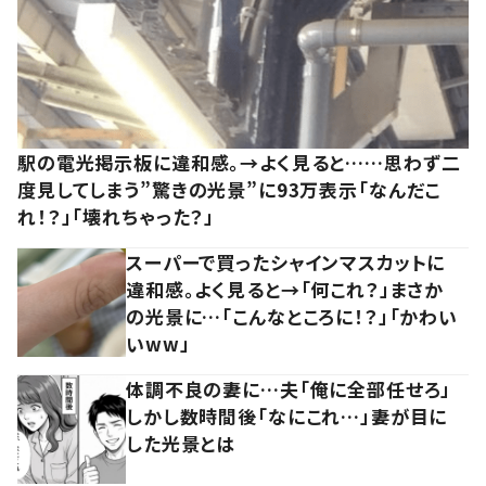
駅の電光掲示板に違和感。→よく見ると……思わず二
度見してしまう”驚きの光景”に93万表示「なんだこ
れ！？」「壊れちゃった？」
スーパーで買ったシャインマスカットに
違和感。よく見ると→「何これ？」まさか
の光景に…「こんなところに！？」「かわい
いww」
体調不良の妻に…夫「俺に全部任せろ」
しかし数時間後「なにこれ…」妻が目に
した光景とは