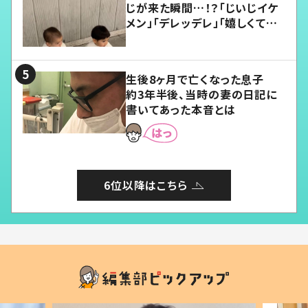
じが来た瞬間…！？「じいじイケ
メン」「デレッデレ」「嬉しくて可
愛くてたまらない」「幸せになれ
る」
生後8ヶ月で亡くなった息子
約3年半後、当時の妻の日記に
書いてあった本音とは
6位以降はこちら