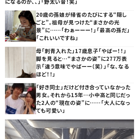
になるのか、、」「野太い音！笑」
20歳の孫娘が帰省のたびにする“隠し
ごと”。祖母が見つけた“まさかの光
景”に……「わぁーーー！」「最高の孫だ」
「これいいですね」
母「刺青入れた」17歳息子「やばー！！」
脚を見ると…“まさかの姿”に277万表
示「違う意味でやばーー（笑）」「な、なる
ほど！！」
「好き同士」だけど付き合っていなかった
男女。それから15年…小中高と同じだっ
た2人の“現在の姿”に……「大人になっ
ても可愛い」