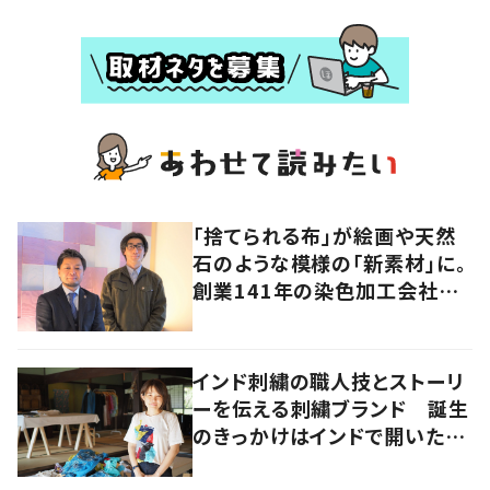
「捨てられる布」が絵画や天然
石のような模様の「新素材」に。
創業141年の染色加工会社が
仕掛けた“アップサイクル”
インド刺繍の職人技とストーリ
ーを伝える刺繍ブランド 誕生
のきっかけはインドで開いたフ
ァッションショー