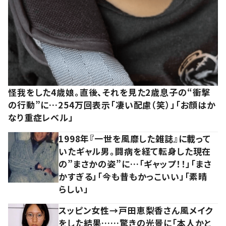
怪我をした4歳娘。直後、それを見た2歳息子の“衝撃
の行動”に…254万回表示「凄い配慮（笑）」「お顔はか
なり重症レベル」
1998年『一世を風靡した雑誌』に載って
いたギャル男。闘病を経て転身した現在
の”まさかの姿”に…「ギャップ！！」「まさ
かすぎる」「今も昔もかっこいい」「素晴
らしい」
スッピン女性→戸田恵梨香さん風メイク
をした結果……驚きの光景に「本人かと