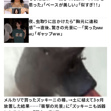
思った」「ベースが美しい」「似すぎ！！」
夜、虫取りに出かけたら“胸元に違和
感”→直後、驚きの光景に…「笑ったｗｗ
ｗ」「ギャップww」
メルカリで買ったズッキーニの種。→土に植えて3ヶ月
放置した結果……『衝撃の光景』に「ズッキーニも凶器