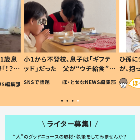
1歳息
小1から不登校、息子は「ギフテ
ひ孫に
「！？」
ッド」だった 父が“ウチ給食”を
が、抱
に「可愛
作り続ける理由とは #令和の親
「涙が
SNSで話題
ほ・とせなNEWS編集部
WS編集部
#令和の子
い」
ライター募集！
“人”のグッドニュースの取材・執筆をしてみませんか？