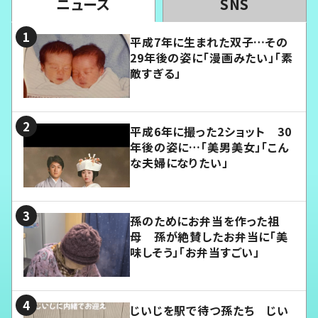
ニュース
SNS
平成7年に生まれた双子…その
29年後の姿に「漫画みたい」「素
敵すぎる」
平成6年に撮った2ショット 30
年後の姿に…「美男美女」「こん
な夫婦になりたい」
孫のためにお弁当を作った祖
母 孫が絶賛したお弁当に「美
味しそう」「お弁当すごい」
じいじを駅で待つ孫たち じい