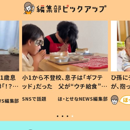
1歳息
小1から不登校、息子は「ギフテ
ひ孫に
「！？」
ッド」だった 父が“ウチ給食”を
が、抱
に「可愛
作り続ける理由とは #令和の親
「涙が
SNSで話題
ほ・とせなNEWS編集部
WS編集部
#令和の子
い」