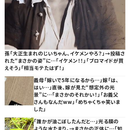
孫「大正生まれのじいちゃん、イケメンやろ？」→投稿さ
れた“まさかの姿”に…「イケメン！！」「ブロマイドが買
えそう」「相当モテたはず！」
義母「嫁いで5年になるから…」嫁「は、
はい…」直後、嫁が見た“想定外の光
景”に…「まさかのそれかい！」「お義父
さんもなんだww」「めちゃくちゃ笑いま
した」
「誰かが油こぼしたんだと…」光る膜の
ような水たまり。→まさかの正体に…「知