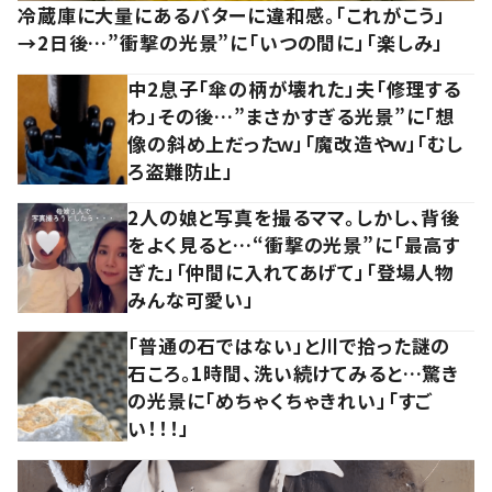
冷蔵庫に大量にあるバターに違和感。「これがこう」
→2日後…”衝撃の光景”に「いつの間に」「楽しみ」
中2息子「傘の柄が壊れた」夫「修理する
わ」その後…”まさかすぎる光景”に「想
像の斜め上だったｗ」「魔改造やｗ」「むし
ろ盗難防止」
2人の娘と写真を撮るママ。しかし、背後
をよく見ると…“衝撃の光景”に「最高す
ぎた」「仲間に入れてあげて」「登場人物
みんな可愛い」
「普通の石ではない」と川で拾った謎の
石ころ。1時間、洗い続けてみると…驚き
の光景に「めちゃくちゃきれい」「すご
い！！！」