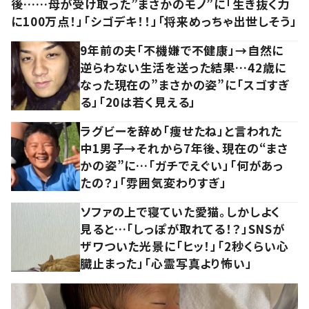
後……母が受け取った”まさかのモノ”に「生き抜く力
に100万点！」「シゴデキ！！」「将来めっちゃ出世しそう」
9年前の夫「不機嫌で不健康」→自然に
逆らわない生活を送った結果…42歳に
なった現在の”まさかの姿”に「スゴすぎ
る」「20は若く見える」
ラグビーを辞め「痩せたね」と言われた
中1男子→それから7年後、現在の“まさ
かの姿”に…「ガチでえぐい」「何があっ
たの？」「雰囲気変わりすぎ」
ソファの上で寝ていた愛猫。しかしよく
見ると…「しっぽが取れてる！？」SNSが
ザワついた光景に「ヒッ！」「2秒くらい心
臓止まった」「心霊写真より怖い」