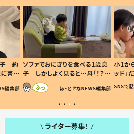
1歳息
小1から不登校、息子は「ギフテ
ひ孫に
「！？」
ッド」だった 父が“ウチ給食”を
が、抱
に「可愛
作り続ける理由とは #令和の親
「涙が
SNSで話題
ほ・とせなNEWS編集部
WS編集部
#令和の子
い」
ライター募集！