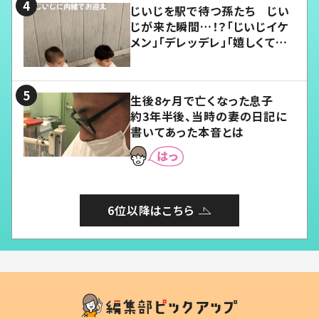
じいじを駅で待つ孫たち じい
じが来た瞬間…！？「じいじイケ
メン」「デレッデレ」「嬉しくて可
愛くてたまらない」「幸せになれ
る」
生後8ヶ月で亡くなった息子
約3年半後、当時の妻の日記に
書いてあった本音とは
6位以降はこちら