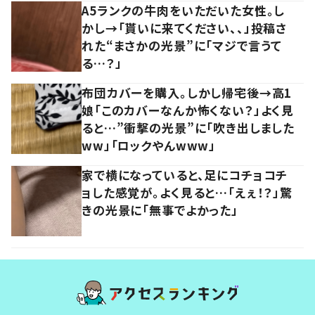
A5ランクの牛肉をいただいた女性。し
かし→「貰いに来てください、、」投稿さ
れた“まさかの光景”に「マジで言うて
る…？」
布団カバーを購入。しかし帰宅後→高1
娘「このカバーなんか怖くない？」よく見
ると…”衝撃の光景”に「吹き出しました
ww」「ロックやんwww」
家で横になっていると、足にコチョコチ
ョした感覚が。よく見ると…「えぇ！？」驚
きの光景に「無事でよかった」