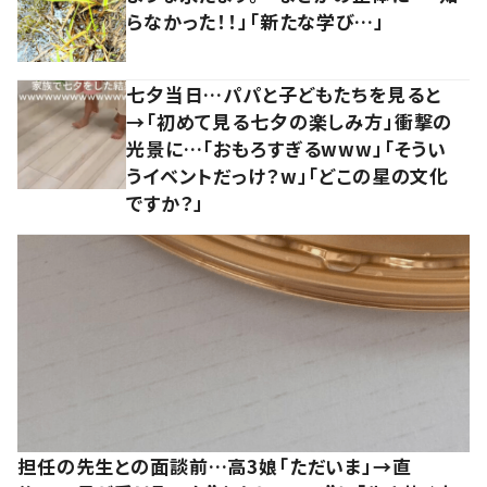
らなかった！！」「新たな学び…」
七夕当日…パパと子どもたちを見ると
→「初めて見る七夕の楽しみ方」衝撃の
光景に…「おもろすぎるwww」「そうい
うイベントだっけ？w」「どこの星の文化
ですか？」
担任の先生との面談前…高3娘「ただいま」→直