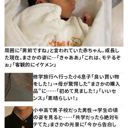
周囲に「男前ですね」と言われていた赤ちゃん。成長し
た現在、まさかの姿に…「きゃああ」「これは、モテるぞ
ぉ」「客観的にイケメン」
修学旅行へ行った小6息子「良い買い物
をした！」→母が驚愕した“まさかの購入
品”に……「初めて見ました！」「いいセ
ンス」「素晴らしい！」
小中高で男子校だった男性→学生の頃
の姿を見ると……「共学だったら絶対モ
テてた」まさかの光景に「今から告白し