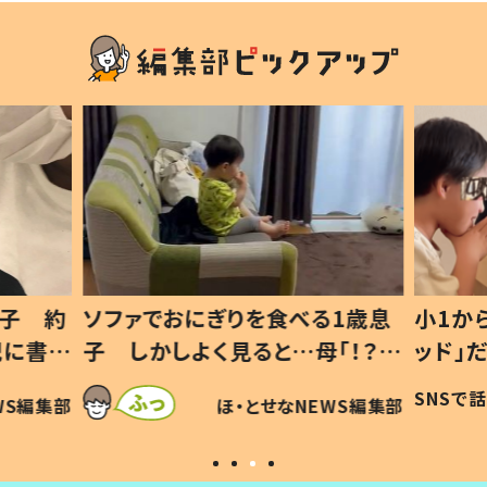
1歳息
小1から不登校、息子は「ギフテ
ひ孫に
「！？」
ッド」だった 父が“ウチ給食”を
が、抱
に「可愛
作り続ける理由とは #令和の親
「涙が
SNSで話題
ほ・とせなNEWS編集部
WS編集部
#令和の子
い」