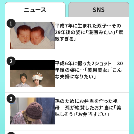
ニュース
SNS
平成7年に生まれた双子…その
29年後の姿に「漫画みたい」「素
敵すぎる」
平成6年に撮った2ショット 30
年後の姿に…「美男美女」「こん
な夫婦になりたい」
孫のためにお弁当を作った祖
母 孫が絶賛したお弁当に「美
味しそう」「お弁当すごい」