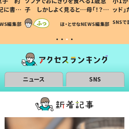
息子 約
ソファでおにぎりを食べる1歳息
小1か
記に書い
子 しかしよく見ると…母「！？」
ッド」
すべてを察した母の投稿に「可愛
作り続
SNSで
WS編集部
ほ・とせなNEWS編集部
いから許す！」「現行犯〜」
#令和
ニュース
SNS