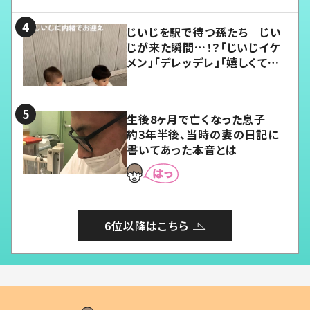
じいじを駅で待つ孫たち じい
じが来た瞬間…！？「じいじイケ
メン」「デレッデレ」「嬉しくて可
愛くてたまらない」「幸せになれ
る」
生後8ヶ月で亡くなった息子
約3年半後、当時の妻の日記に
書いてあった本音とは
6位以降はこちら