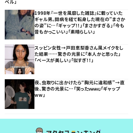
ベル」
1998年『一世を風靡した雑誌』に載っていた
ギャル男。闘病を経て転身した現在の”まさか
の姿”に…「ギャップ！！」「まさかすぎる」「今も
昔もかっこいい」「素晴らしい」
スッピン女性→戸田恵梨香さん風メイクをし
た結果……驚きの光景に「本人かと思った」
「ベースが美しい」「似すぎ！！」
夜、虫取りに出かけたら“胸元に違和感”→直
後、驚きの光景に…「笑ったｗｗｗ」「ギャップ
ww」