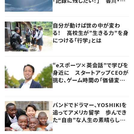
「記録に残したい！」 香川・高
松市
自分が動けば世の中が変わ
る！ 高校生が”生きる力”を身
につける「行学」とは
“eスポーツ×英会話”で学びを
身近に スタートアップCEOが
挑む、ゲーム時間の「価値変容」
とは
バンドでドラマー、YOSHIKIを
追ってアメリカ留学 歩んでき
た“自由”な人生の素晴らしさ
を、英会話教室で子どもたち