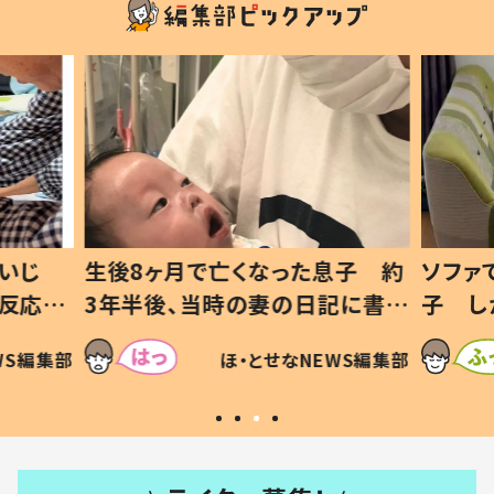
息子 約
ソファでおにぎりを食べる1歳息
小1か
記に書い
子 しかしよく見ると…母「！？」
ッド」
すべてを察した母の投稿に「可愛
作り続
SNSで
WS編集部
ほ・とせなNEWS編集部
いから許す！」「現行犯〜」
#令和