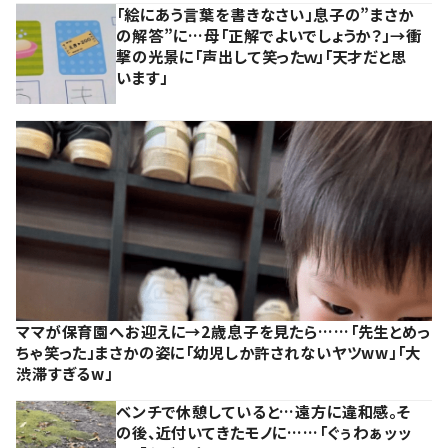
「絵にあう言葉を書きなさい」息子の”まさか
の解答”に…母「正解でよいでしょうか？」→衝
撃の光景に「声出して笑ったｗ」「天才だと思
います」
ママが保育園へお迎えに→2歳息子を見たら……「先生とめっ
ちゃ笑った」まさかの姿に「幼児しか許されないヤツww」「大
渋滞すぎるw」
ベンチで休憩していると…遠方に違和感。そ
の後、近付いてきたモノに……「ぐぅわぁッッ