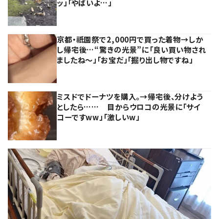
ッ」「やばいよ…」
京都・祇園祭で2,000円で買った着物→しか
し帰宅後…“驚きの光景”に「良い買い物され
ましたね～」「お宝だ」「掘り出し物ですね」
ミスドでドーナツを購入。→帰宅後、分けよう
としたら…… 目からウロコの光景に「サイ
コーですww」「激しいw」