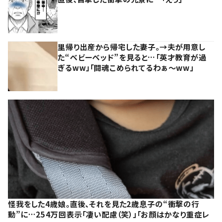
里帰り出産から帰宅した妻子。→夫が用意し
た“ベビーベッド”を見ると…「英才教育が過
ぎるww」「闘魂こめられてるわぁ～ww」
怪我をした4歳娘。直後、それを見た2歳息子の“衝撃の行
動”に…254万回表示「凄い配慮（笑）」「お顔はかなり重症レ