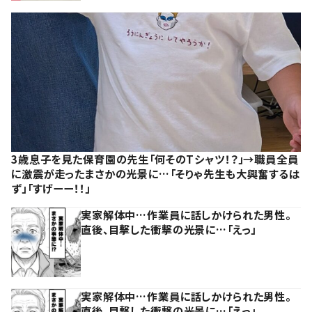
3歳息子を見た保育園の先生「何そのTシャツ！？」→職員全員
に激震が走ったまさかの光景に…「そりゃ先生も大興奮するは
ず」「すげーー！！」
実家解体中…作業員に話しかけられた男性。
直後、目撃した衝撃の光景に…「えっ」
実家解体中…作業員に話しかけられた男性。
直後、目撃した衝撃の光景に…「えっ」