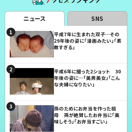
ニュース
SNS
平成7年に生まれた双子…その
29年後の姿に「漫画みたい」「素
敵すぎる」
平成6年に撮った2ショット 30
年後の姿に…「美男美女」「こん
な夫婦になりたい」
孫のためにお弁当を作った祖
母 孫が絶賛したお弁当に「美
味しそう」「お弁当すごい」