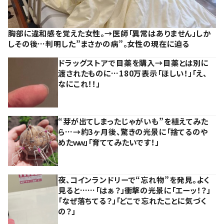
胸部に違和感を覚えた女性。→医師「異常はありません」しか
しその後…判明した”まさかの病”。女性の現在に迫る
ドラッグストアで目薬を購入→目薬とは別に
渡されたものに…180万表示「ほしい！」「え、
なにこれ！！」
“芽が出てしまったじゃがいも”を植えてみた
ら…→約3ヶ月後、驚きの光景に「捨てるのや
めたｗｗ」「育ててみたいです！」
夜、コインランドリーで“忘れ物”を発見。よく
見ると……「はぁ？」衝撃の光景に「エーッ！？」
「なぜ落ちてる？」「どこで忘れたことに気づく
の？」