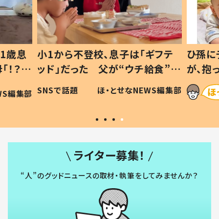
1歳息
小1から不登校、息子は「ギフテ
ひ孫に
「！？」
ッド」だった 父が“ウチ給食”を
が、抱
に「可愛
作り続ける理由とは #令和の親
「涙が
SNSで話題
ほ・とせなNEWS編集部
WS編集部
#令和の子
い」
ライター募集！
“人”のグッドニュースの取材・執筆をしてみませんか？