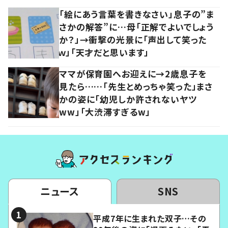
「絵にあう言葉を書きなさい」息子の”ま
さかの解答”に…母「正解でよいでしょう
か？」→衝撃の光景に「声出して笑った
ｗ」「天才だと思います」
ママが保育園へお迎えに→2歳息子を
見たら……「先生とめっちゃ笑った」まさ
かの姿に「幼児しか許されないヤツ
ww」「大渋滞すぎるw」
ニュース
SNS
平成7年に生まれた双子…その