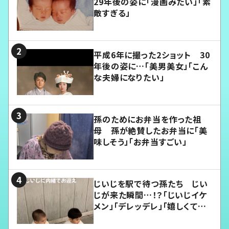
29年後の姿に「漫画みたい」「素
敵すぎる」
平成6年に撮った2ショット 30
年後の姿に…「美男美女」「こん
な夫婦になりたい」
孫のためにお弁当を作った祖
母 孫が絶賛したお弁当に「美
味しそう」「お弁当すごい」
じいじを駅で待つ孫たち じい
じが来た瞬間…！？「じいじイケ
メン」「デレッデレ」「嬉しくて可
愛くてたまらない」「幸せになれ
る」