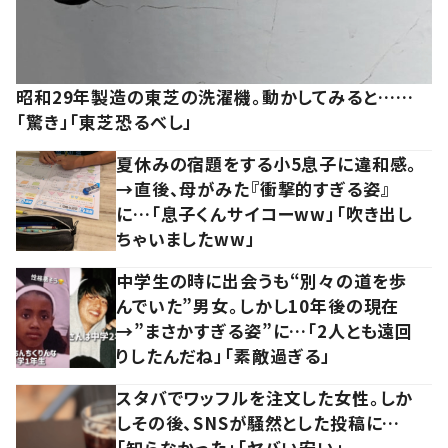
昭和29年製造の東芝の洗濯機。動かしてみると……
「驚き」「東芝恐るべし」
夏休みの宿題をする小5息子に違和感。
→直後、母がみた『衝撃的すぎる姿』
に…「息子くんサイコーww」「吹き出し
ちゃいましたww」
中学生の時に出会うも“別々の道を歩
んでいた”男女。しかし10年後の現在
→”まさかすぎる姿”に…「2人とも遠回
りしたんだね」「素敵過ぎる」
スタバでワッフルを注文した女性。しか
しその後、SNSが騒然とした投稿に…
「知らなかった」「ヤバい安い」