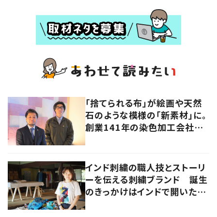
「捨てられる布」が絵画や天然
石のような模様の「新素材」に。
創業141年の染色加工会社が
仕掛けた“アップサイクル”
インド刺繍の職人技とストーリ
ーを伝える刺繍ブランド 誕生
のきっかけはインドで開いたフ
ァッションショー