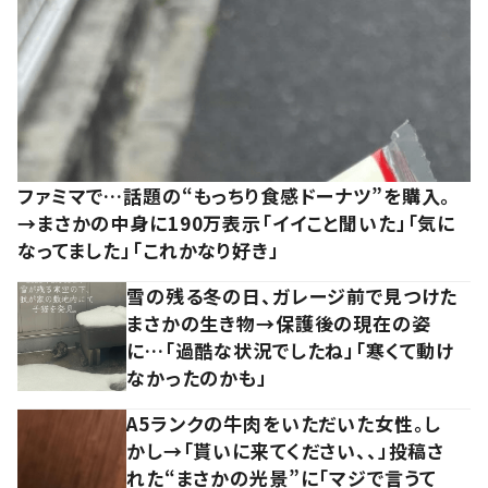
ファミマで…話題の“もっちり食感ドーナツ”を購入。
→まさかの中身に190万表示「イイこと聞いた」「気に
なってました」「これかなり好き」
雪の残る冬の日、ガレージ前で見つけた
まさかの生き物→保護後の現在の姿
に…「過酷な状況でしたね」「寒くて動け
なかったのかも」
A5ランクの牛肉をいただいた女性。し
かし→「貰いに来てください、、」投稿さ
れた“まさかの光景”に「マジで言うて