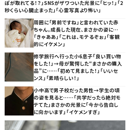
ぽが取れてる！？」SNSがザワついた光景に「ヒッ！」「2
秒くらい心臓止まった」「心霊写真より怖い」
周囲に「男前ですね」と言われていた赤
ちゃん。成長した現在、まさかの姿に…
「きゃああ」「これは、モテるぞぉ」「客観
的にイケメン」
修学旅行へ行った小6息子「良い買い物
をした！」→母が驚愕した“まさかの購入
品”に……「初めて見ました！」「いいセ
ンス」「素晴らしい！」
小中高で男子校だった男性→学生の頃
の姿を見ると……「共学だったら絶対モ
テてた」まさかの光景に「今から告白し
に向かいます」「イケメンすぎ」