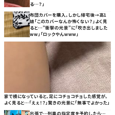
る…？」
布団カバーを購入。しかし帰宅後→高1
娘「このカバーなんか怖くない？」よく見
ると…”衝撃の光景”に「吹き出しました
ww」「ロックやんwww」
家で横になっていると、足にコチョコチョした感覚が。
よく見ると…「えぇ！？」驚きの光景に「無事でよかった」
出張で…列車の指定席を予約したら…