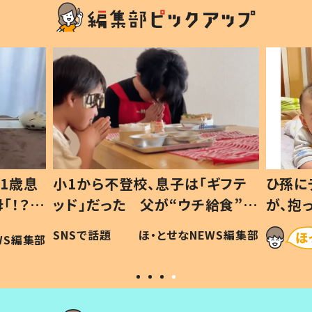
1歳息
小1から不登校、息子は「ギフテ
ひ孫に
「！？」
ッド」だった 父が“ウチ給食”を
が、抱
に「可愛
作り続ける理由とは #令和の親
「涙が
SNSで話題
ほ・とせなNEWS編集部
WS編集部
#令和の子
い」