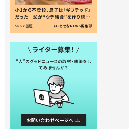
小1から不登校、息子は「ギフテッド」
だった 父が“ウチ給食”を作り続け
る理由とは #令和の親 #令和の子
SNSで話題
ほ・とせなNEWS編集部
ライター募集！
“人”のグッドニュースの取材・執筆をし
てみませんか？
お問い合わせページへ