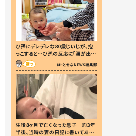
ひ孫にデレデレな80歳じいじが、抱
っこすると…ひ孫の反応に「涙が出ま
した」「可愛くて仕方ない」
ほ・とせなNEWS編集部
生後8ヶ月で亡くなった息子 約3年
半後、当時の妻の日記に書いてあっ