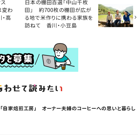
ィス
日本の棚田百選「中山千枚
は変わ
田」 約700枚の棚田が広が
川・高
る地で米作りに携わる家族を
訪ねて 香川・小豆島
「自家焙煎工房」 オーナー夫婦のコーヒーへの思いと暮らし