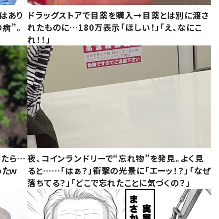
はあり
ドラッグストアで目薬を購入→目薬とは別に渡さ
病”。
れたものに…180万表示「ほしい！」「え、なにこ
れ！！」
みたら…
夜、コインランドリーで“忘れ物”を発見。よく見
めたｗ
ると……「はぁ？」衝撃の光景に「エーッ！？」「なぜ
落ちてる？」「どこで忘れたことに気づくの？」