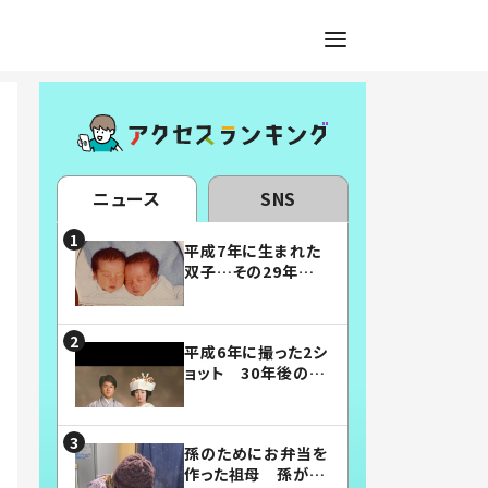
ニュース
SNS
平成7年に生まれた
双子…その29年後
の姿に「漫画みたい」
「素敵すぎる」
平成6年に撮った2シ
ョット 30年後の姿
に…「美男美女」「こ
んな夫婦になりた
い」
孫のためにお弁当を
作った祖母 孫が絶