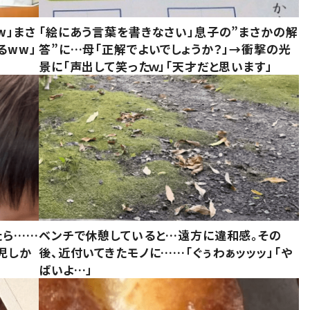
w」まさ
「絵にあう言葉を書きなさい」息子の”まさかの解
るww」
答”に…母「正解でよいでしょうか？」→衝撃の光
景に「声出して笑ったｗ」「天才だと思います」
たら……
ベンチで休憩していると…遠方に違和感。その
児しか
後、近付いてきたモノに……「ぐぅわぁッッッ」「や
ばいよ…」