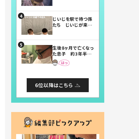
賛したお弁当に「美
味しそう」「お弁当す
ごい」
じいじを駅で待つ孫
たち じいじが来た
瞬間…！？「じいじイ
ケメン」「デレッデレ」
「嬉しくて可愛くてた
生後8ヶ月で亡くなっ
まらない」「幸せにな
た息子 約3年半
れる」
後、当時の妻の日記
に書いてあった本音
とは
6位以降はこちら