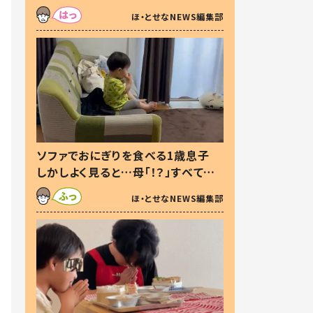
た本音とは
ほ・とせなNEWS編集部
ソファでおにぎりを食べる1歳息子
しかしよく見ると…母「！？」すべてを
察した母の投稿に「可愛いから許
ほ・とせなNEWS編集部
す！」「現行犯〜」