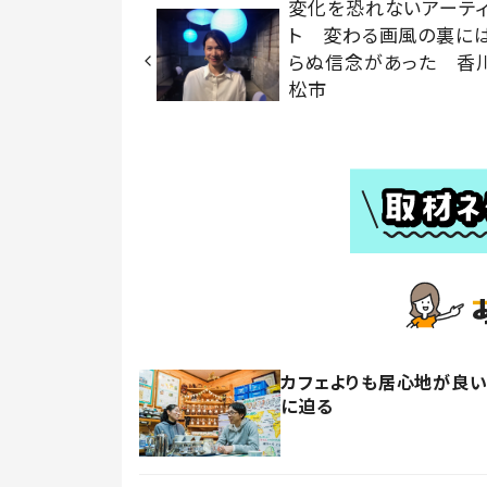
変化を恐れないアーテ
ト 変わる画風の裏に
らぬ信念があった 香
松市
カフェよりも居心地が良い
に迫る