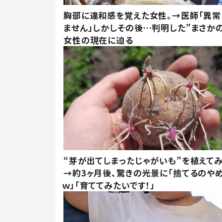
胸部に違和感を覚えた女性。→医師「異常
ません」しかしその後…判明した”まさかの
女性の現在に迫る
“芽が出てしまったじゃがいも”を植えて
→約3ヶ月後、驚きの光景に「捨てるのや
ｗ」「育ててみたいです！」