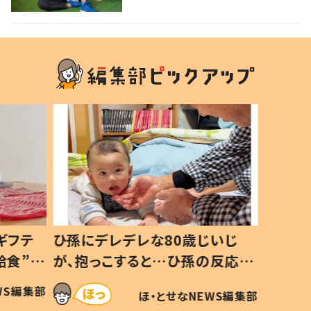
ズ感の良さとは
ギフテ
ひ孫にデレデレな80歳じいじ
給食”を
が、抱っこすると…ひ孫の反応に
和の親
「涙が出ました」「可愛くて仕方な
WS編集部
ほ・とせなNEWS編集部
い」