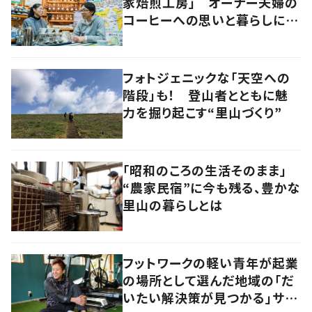
家焙煎工房」 オーナー夫婦の
コーヒーへの思いと暮らしに迫
る
フォトジェニックな「天空への
階段」も！ 登山者とともに魅
力を掘り起こす“里山づくり”
「昭和のころの生活そのまま」
“農家民宿”に今も残る、豊かな
里山の暮らしとは
フットワークの軽い青年が起業
の場所として選んだ地域の「だ
いたい解決策が見つかる」サイ