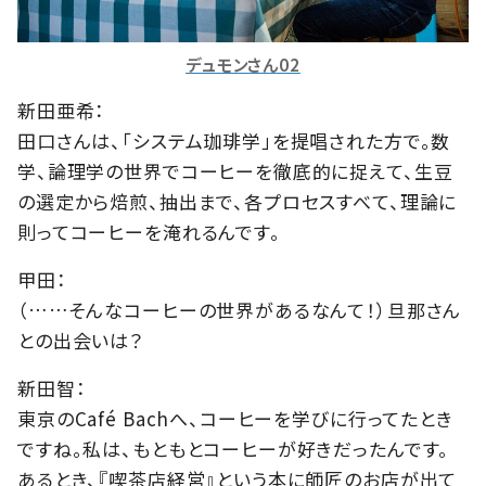
デュモンさん02
新田亜希：
田口さんは、「システム珈琲学」を提唱された方で。数
学、論理学の世界でコーヒーを徹底的に捉えて、生豆
の選定から焙煎、抽出まで、各プロセスすべて、理論に
則ってコーヒーを淹れるんです。
甲田：
（……そんなコーヒーの世界があるなんて！）旦那さん
との出会いは？
新田智：
東京のCafé Bachへ、コーヒーを学びに行ってたとき
ですね。私は、もともとコーヒーが好きだったんです。
あるとき、『喫茶店経営』という本に師匠のお店が出て