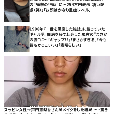
の“衝撃の行動”に…254万回表示「凄い配
慮（笑）」「お顔はかなり重症レベル」
1998年『一世を風靡した雑誌』に載っていた
ギャル男。闘病を経て転身した現在の”まさか
の姿”に…「ギャップ！！」「まさかすぎる」「今も
昔もかっこいい」「素晴らしい」
スッピン女性→戸田恵梨香さん風メイクをした結果……驚き