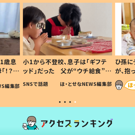
校、息子は「ギフテ
ひ孫にデレデレな80歳じいじ
 父が“ウチ給食”を
が、抱っこすると…ひ孫の反応
由とは #令和の親
「涙が出ました」「可愛くて仕
ほ・とせなNEWS編集部
ほ・とせなNEWS編
い」