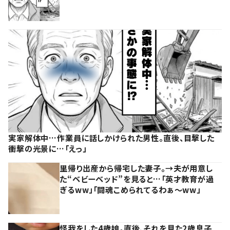
実家解体中…作業員に話しかけられた男性。直後、目撃した
衝撃の光景に…「えっ」
里帰り出産から帰宅した妻子。→夫が用意し
た“ベビーベッド”を見ると…「英才教育が過
ぎるww」「闘魂こめられてるわぁ～ww」
怪我をした4歳娘。直後、それを見た2歳息子