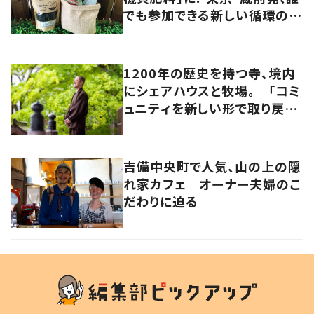
でも参加できる新しい循環の仕
組みに注目
1200年の歴史を持つ寺、境内
にシェアハウスと牧場。 「コミ
ュニティを新しい形で取り戻
す」52代住職の視点 岡山・真
庭市
吉備中央町で人気、山の上の隠
れ家カフェ オーナー夫婦のこ
だわりに迫る