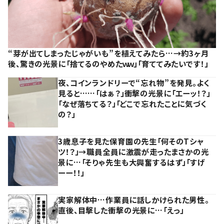
“芽が出てしまったじゃがいも”を植えてみたら…→約3ヶ月
後、驚きの光景に「捨てるのやめたｗｗ」「育ててみたいです！」
夜、コインランドリーで“忘れ物”を発見。よく
見ると……「はぁ？」衝撃の光景に「エーッ！？」
「なぜ落ちてる？」「どこで忘れたことに気づく
の？」
3歳息子を見た保育園の先生「何そのTシャ
ツ！？」→職員全員に激震が走ったまさかの光
景に…「そりゃ先生も大興奮するはず」「すげ
ーー！！」
実家解体中…作業員に話しかけられた男性。
直後、目撃した衝撃の光景に…「えっ」