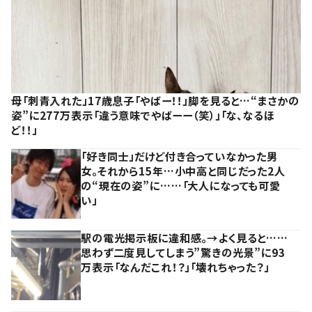
母「刺青入れた」17歳息子「やばー！！」脚を見ると…“まさかの
姿”に277万表示「違う意味でやばーー（笑）」「な、なるほ
ど！！」
「好き同士」だけど付き合っていなかった男
女。それから15年…小中高と同じだった2人
の“現在の姿”に……「大人になっても可愛
い」
駅の電光掲示板に違和感。→よく見ると……
思わず二度見してしまう”驚きの光景”に93
万表示「なんだこれ！？」「壊れちゃった？」