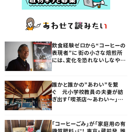
飲食経験ゼロから“コーヒーの
表現者”に 街の小さな焙煎所
には、変化を恐れないしなやか
さがあった
誰かと誰かの”あわい”を繋
ぐ 元小学校教員の夫妻が紡
ぎ出す「喫茶店～あわい～」に
流れる時間
「コーヒーごみ」が「家庭用の有
機質肥料」に！ 東京・蔵前発、誰