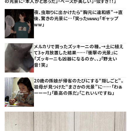
の光景に「本人かと思った」「ベースが美しい」「似すぎ！！」
夜、虫取りに出かけたら“胸元に違和感”→直
後、驚きの光景に…「笑ったｗｗｗ」「ギャップ
ww」
メルカリで買ったズッキーニの種。→土に植え
て3ヶ月放置した結果……『衝撃の光景』に
「ズッキーニも凶器になるのか、、」「野太い
音！笑」
20歳の孫娘が帰省のたびにする“隠しごと”。
祖母が見つけた“まさかの光景”に……「わぁ
ーーー！」「最高の孫だ」「これいいですね」