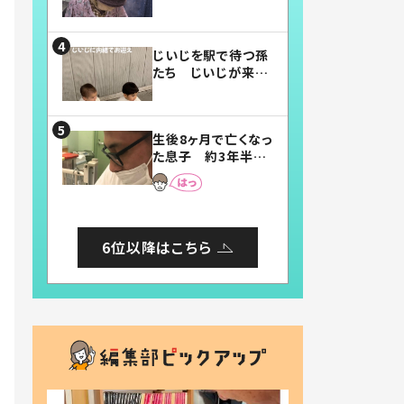
賛したお弁当に「美
味しそう」「お弁当す
ごい」
じいじを駅で待つ孫
たち じいじが来た
瞬間…！？「じいじイ
ケメン」「デレッデレ」
「嬉しくて可愛くてた
生後8ヶ月で亡くなっ
まらない」「幸せにな
た息子 約3年半
れる」
後、当時の妻の日記
に書いてあった本音
とは
6位以降はこちら