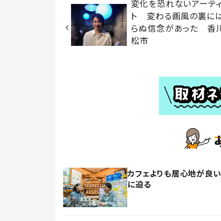
変化を恐れないアーテ
ト 変わる画風の裏に
らぬ信念があった 香
松市
カフェよりも居心地が良い
に迫る