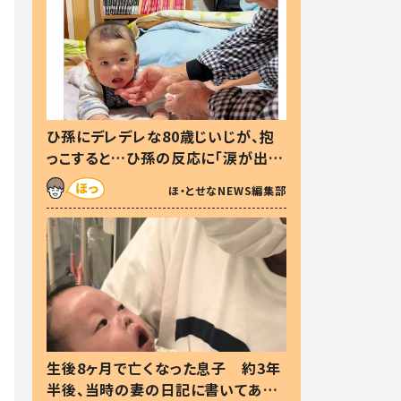
ひ孫にデレデレな80歳じいじが、抱
っこすると…ひ孫の反応に「涙が出ま
した」「可愛くて仕方ない」
ほ・とせなNEWS編集部
生後8ヶ月で亡くなった息子 約3年
半後、当時の妻の日記に書いてあっ