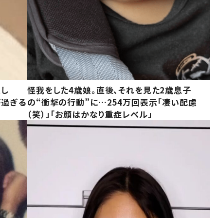
意し
怪我をした4歳娘。直後、それを見た2歳息子
が過ぎる
の“衝撃の行動”に…254万回表示「凄い配慮
（笑）」「お顔はかなり重症レベル」