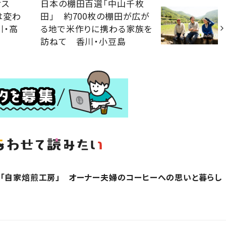
ィス
日本の棚田百選「中山千枚
は変わ
田」 約700枚の棚田が広が
川・高
る地で米作りに携わる家族を
訪ねて 香川・小豆島
「自家焙煎工房」 オーナー夫婦のコーヒーへの思いと暮らし