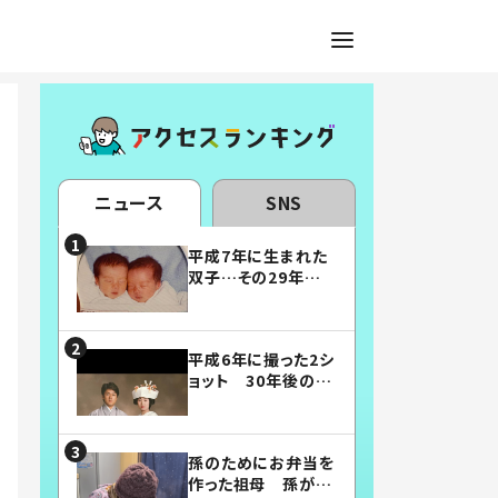
ニュース
SNS
平成7年に生まれた
双子…その29年後
の姿に「漫画みたい」
「素敵すぎる」
平成6年に撮った2シ
ョット 30年後の姿
に…「美男美女」「こ
んな夫婦になりた
い」
孫のためにお弁当を
作った祖母 孫が絶