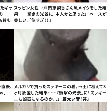
いたギャ
スッピン女性→戸田恵梨香さん風メイクをした結
の
果……驚きの光景に「本人かと思った」「ベースが
今も昔も
美しい」「似すぎ！！」
→直後、
メルカリで買ったズッキーニの種。→土に植えて3
w」
ヶ月放置した結果……『衝撃の光景』に「ズッキー
ニも凶器になるのか、、」「野太い音！笑」