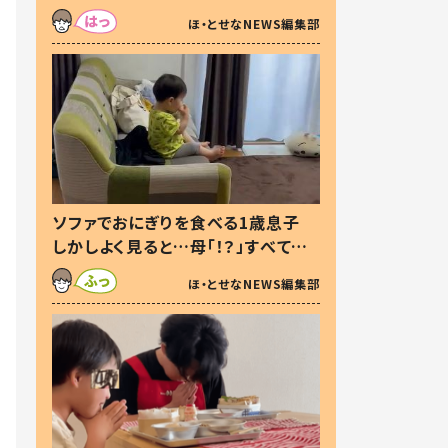
た本音とは
ほ・とせなNEWS編集部
ソファでおにぎりを食べる1歳息子
しかしよく見ると…母「！？」すべてを
察した母の投稿に「可愛いから許
ほ・とせなNEWS編集部
す！」「現行犯〜」