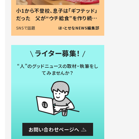
小1から不登校、息子は「ギフテッド」
だった 父が“ウチ給食”を作り続け
る理由とは #令和の親 #令和の子
SNSで話題
ほ・とせなNEWS編集部
ライター募集！
“人”のグッドニュースの取材・執筆をし
てみませんか？
お問い合わせページへ