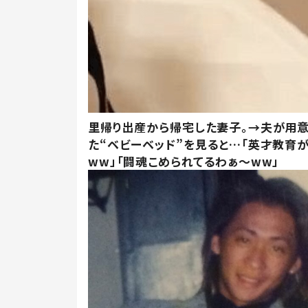
里帰り出産から帰宅した妻子。→夫が用
た“ベビーベッド”を見ると…「英才教育
ww」「闘魂こめられてるわぁ～ww」