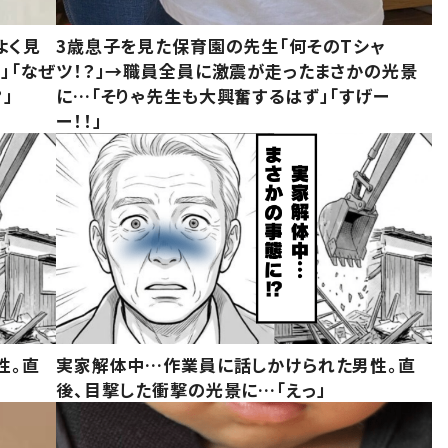
よく見
3歳息子を見た保育園の先生「何そのTシャ
」「なぜ
ツ！？」→職員全員に激震が走ったまさかの光景
」
に…「そりゃ先生も大興奮するはず」「すげー
ー！！」
性。直
実家解体中…作業員に話しかけられた男性。直
後、目撃した衝撃の光景に…「えっ」