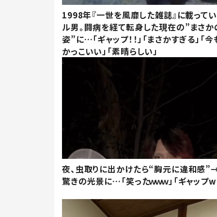
1998年『一世を風靡した雑誌』に載って
ル男。闘病を経て転身した現在の”まさか
姿”に…「ギャップ！！」「まさかすぎる」「
かっこいい」「素晴らしい」
夜、虫取りに出かけたら“胸元に違和感”
驚きの光景に…「笑ったｗｗｗ」「ギャップw