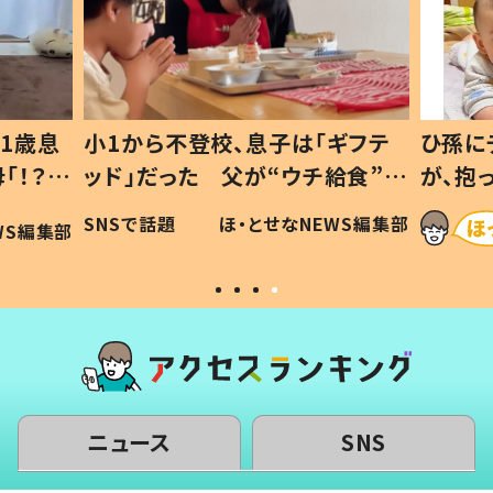
1歳息
小1から不登校、息子は「ギフテ
ひ孫に
「！？」
ッド」だった 父が“ウチ給食”を
が、抱
に「可愛
作り続ける理由とは #令和の親
「涙が
SNSで話題
ほ・とせなNEWS編集部
WS編集部
#令和の子
い」
ニュース
SNS