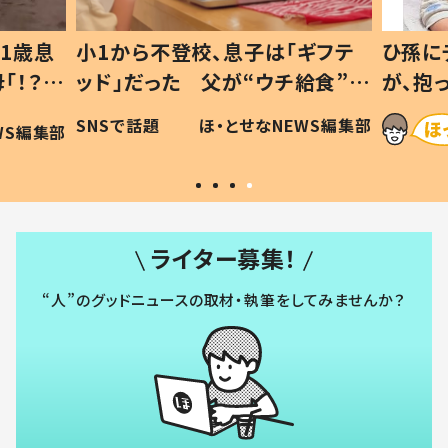
1歳息
小1から不登校、息子は「ギフテ
ひ孫に
「！？」
ッド」だった 父が“ウチ給食”を
が、抱
に「可愛
作り続ける理由とは #令和の親
「涙が
SNSで話題
ほ・とせなNEWS編集部
WS編集部
#令和の子
い」
ライター募集！
“人”のグッドニュースの取材・執筆をしてみませんか？