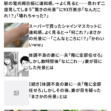
駅の電光掲示板に違和感。→よく見ると……思わず二
度見してしまう”驚きの光景”に93万表示「なんだこ
れ！？」「壊れちゃった？」
スーパーで買ったシャインマスカットに
違和感。よく見ると→「何これ？」まさか
の光景に…「こんなところに！？」「かわい
いww」
体調不良の妻に…夫「俺に全部任せろ」
しかし数時間後「なにこれ…」妻が目に
した光景とは
【続き】体調不良の妻に…夫「俺に全部
任せろ」しかしその後、妻が目を疑った
『まさかの光景』とは