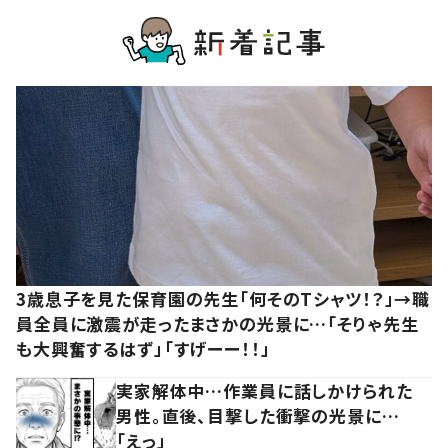
3歳息子を見た保育園の先生「何そのTシャツ！？」→職
員全員に激震が走ったまさかの光景に…「そりゃ先生
も大興奮するはず」「すげーー！！」
実家解体中…作業員に話しかけられた
男性。直後、目撃した衝撃の光景に…
「えっ」