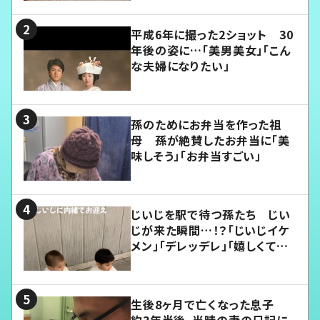
平成6年に撮った2ショット 30
年後の姿に…「美男美女」「こん
な夫婦になりたい」
孫のためにお弁当を作った祖
母 孫が絶賛したお弁当に「美
味しそう」「お弁当すごい」
じいじを駅で待つ孫たち じい
じが来た瞬間…！？「じいじイケ
メン」「デレッデレ」「嬉しくて可
愛くてたまらない」「幸せになれ
る」
生後8ヶ月で亡くなった息子