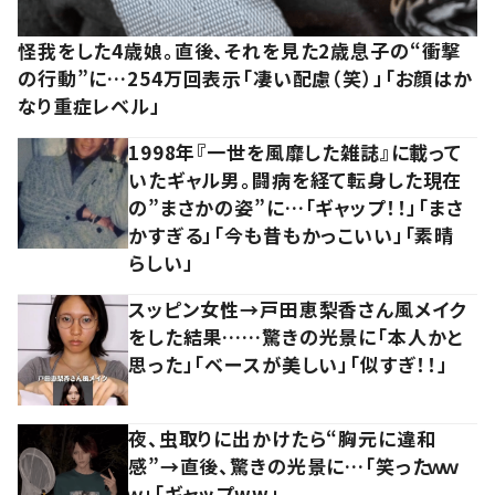
怪我をした4歳娘。直後、それを見た2歳息子の“衝撃
の行動”に…254万回表示「凄い配慮（笑）」「お顔はか
なり重症レベル」
1998年『一世を風靡した雑誌』に載って
いたギャル男。闘病を経て転身した現在
の”まさかの姿”に…「ギャップ！！」「まさ
かすぎる」「今も昔もかっこいい」「素晴
らしい」
スッピン女性→戸田恵梨香さん風メイク
をした結果……驚きの光景に「本人かと
思った」「ベースが美しい」「似すぎ！！」
夜、虫取りに出かけたら“胸元に違和
感”→直後、驚きの光景に…「笑ったｗｗ
ｗ」「ギャップww」