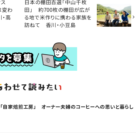
ィス
日本の棚田百選「中山千枚
は変わ
田」 約700枚の棚田が広が
川・高
る地で米作りに携わる家族を
訪ねて 香川・小豆島
「自家焙煎工房」 オーナー夫婦のコーヒーへの思いと暮らし