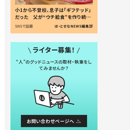
小1から不登校、息子は「ギフテッド」
だった 父が“ウチ給食”を作り続け
る理由とは #令和の親 #令和の子
SNSで話題
ほ・とせなNEWS編集部
ライター募集！
“人”のグッドニュースの取材・執筆をし
てみませんか？
お問い合わせページへ