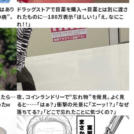
はあり
ドラッグストアで目薬を購入→目薬とは別に渡さ
病”。
れたものに…180万表示「ほしい！」「え、なにこ
れ！！」
みたら…
夜、コインランドリーで“忘れ物”を発見。よく見
めたｗ
ると……「はぁ？」衝撃の光景に「エーッ！？」「なぜ
落ちてる？」「どこで忘れたことに気づくの？」