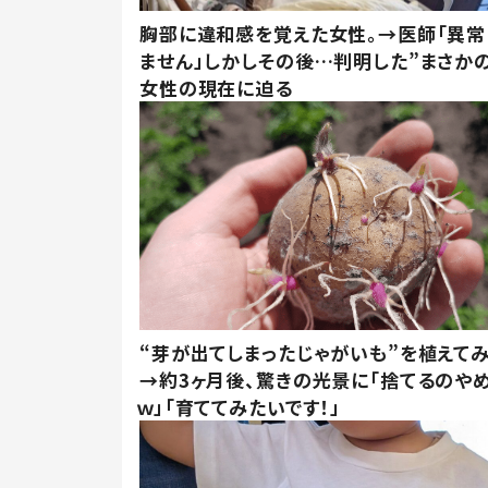
胸部に違和感を覚えた女性。→医師「異常
ません」しかしその後…判明した”まさかの
女性の現在に迫る
“芽が出てしまったじゃがいも”を植えて
→約3ヶ月後、驚きの光景に「捨てるのや
ｗ」「育ててみたいです！」