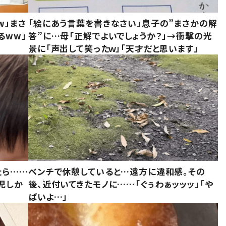
w」まさ
「絵にあう言葉を書きなさい」息子の”まさかの解
るww」
答”に…母「正解でよいでしょうか？」→衝撃の光
景に「声出して笑ったｗ」「天才だと思います」
たら……
ベンチで休憩していると…遠方に違和感。その
児しか
後、近付いてきたモノに……「ぐぅわぁッッッ」「や
ばいよ…」