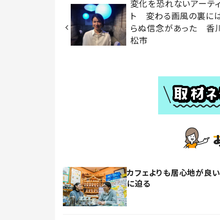
変化を恐れないアーテ
ト 変わる画風の裏に
らぬ信念があった 香
松市
カフェよりも居心地が良い
に迫る