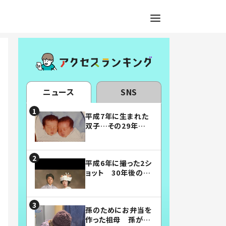
ニュース
SNS
平成7年に生まれた
双子…その29年後
の姿に「漫画みたい」
「素敵すぎる」
平成6年に撮った2シ
ョット 30年後の姿
に…「美男美女」「こ
んな夫婦になりた
い」
孫のためにお弁当を
作った祖母 孫が絶