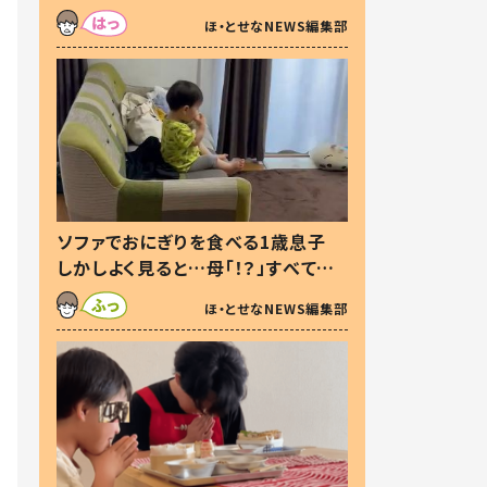
た本音とは
ほ・とせなNEWS編集部
ソファでおにぎりを食べる1歳息子
しかしよく見ると…母「！？」すべてを
察した母の投稿に「可愛いから許
ほ・とせなNEWS編集部
す！」「現行犯〜」