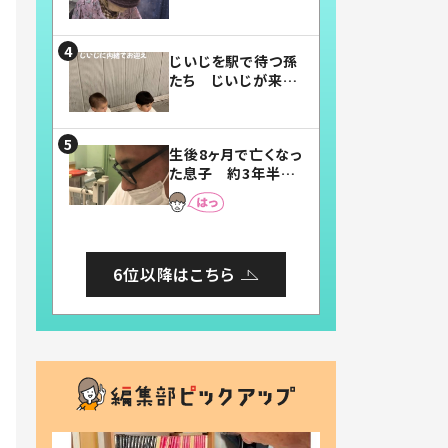
賛したお弁当に「美
味しそう」「お弁当す
ごい」
じいじを駅で待つ孫
たち じいじが来た
瞬間…！？「じいじイ
ケメン」「デレッデレ」
「嬉しくて可愛くてた
生後8ヶ月で亡くなっ
まらない」「幸せにな
た息子 約3年半
れる」
後、当時の妻の日記
に書いてあった本音
とは
6位以降はこちら