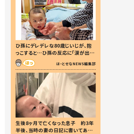
ひ孫にデレデレな80歳じいじが、抱
っこすると…ひ孫の反応に「涙が出ま
した」「可愛くて仕方ない」
ほ・とせなNEWS編集部
生後8ヶ月で亡くなった息子 約3年
半後、当時の妻の日記に書いてあっ