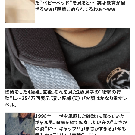
た“ベビーベッド”を見ると…「英才教育が過
ぎるww」「闘魂こめられてるわぁ～ww」
怪我をした4歳娘。直後、それを見た2歳息子の“衝撃の行
動”に…254万回表示「凄い配慮（笑）」「お顔はかなり重症レ
ベル」
1998年『一世を風靡した雑誌』に載っていた
ギャル男。闘病を経て転身した現在の”まさか
の姿”に…「ギャップ！！」「まさかすぎる」「今も
昔もかっこいい」「素晴らしい」