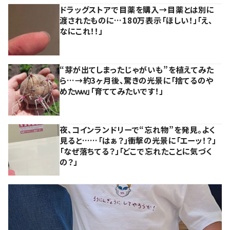
ドラッグストアで目薬を購入→目薬とは別に
渡されたものに…180万表示「ほしい！」「え、
なにこれ！！」
“芽が出てしまったじゃがいも”を植えてみた
ら…→約3ヶ月後、驚きの光景に「捨てるのや
めたｗｗ」「育ててみたいです！」
夜、コインランドリーで“忘れ物”を発見。よく
見ると……「はぁ？」衝撃の光景に「エーッ！？」
「なぜ落ちてる？」「どこで忘れたことに気づく
の？」