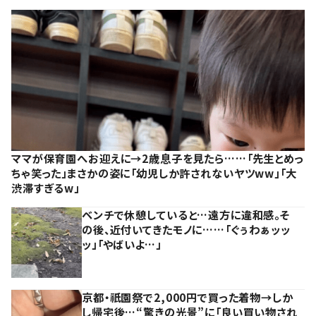
ママが保育園へお迎えに→2歳息子を見たら……「先生とめっ
ちゃ笑った」まさかの姿に「幼児しか許されないヤツww」「大
渋滞すぎるw」
ベンチで休憩していると…遠方に違和感。そ
の後、近付いてきたモノに……「ぐぅわぁッッ
ッ」「やばいよ…」
京都・祇園祭で2,000円で買った着物→しか
し帰宅後…“驚きの光景”に「良い買い物され