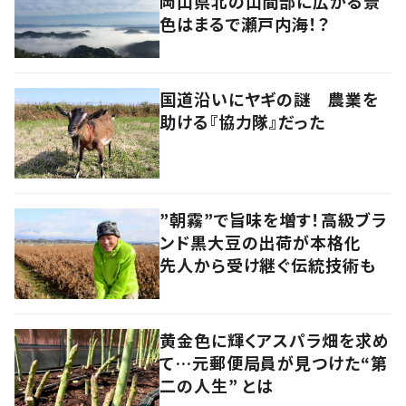
岡山県北の山間部に広がる景
色はまるで瀬戸内海！？
国道沿いにヤギの謎 農業を
助ける『協力隊』だった
”朝霧”で旨味を増す！高級ブラ
ンド黒大豆の出荷が本格化
先人から受け継ぐ伝統技術も
黄金色に輝くアスパラ畑を求め
て…元郵便局員が見つけた“第
二の人生” とは