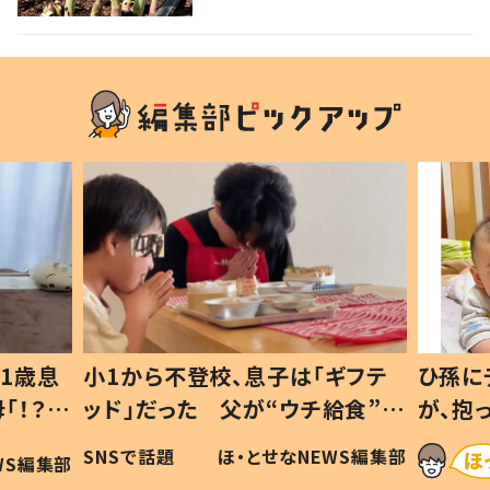
ギフテ
ひ孫にデレデレな80歳じいじ
給食”を
が、抱っこすると…ひ孫の反応に
和の親
「涙が出ました」「可愛くて仕方な
WS編集部
ほ・とせなNEWS編集部
い」