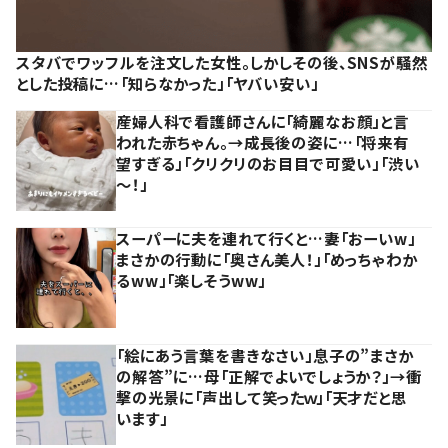
スタバでワッフルを注文した女性。しかしその後、SNSが騒然
とした投稿に…「知らなかった」「ヤバい安い」
産婦人科で看護師さんに「綺麗なお顔」と言
われた赤ちゃん。→成長後の姿に…「将来有
望すぎる」「クリクリのお目目で可愛い」「渋い
～！」
スーパーに夫を連れて行くと…妻「おーいw」
まさかの行動に「奥さん美人！」「めっちゃわか
るww」「楽しそうww」
「絵にあう言葉を書きなさい」息子の”まさか
の解答”に…母「正解でよいでしょうか？」→衝
撃の光景に「声出して笑ったｗ」「天才だと思
います」