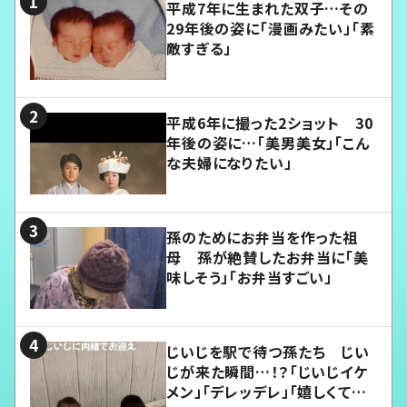
平成7年に生まれた双子…その
29年後の姿に「漫画みたい」「素
敵すぎる」
平成6年に撮った2ショット 30
年後の姿に…「美男美女」「こん
な夫婦になりたい」
孫のためにお弁当を作った祖
母 孫が絶賛したお弁当に「美
味しそう」「お弁当すごい」
じいじを駅で待つ孫たち じい
じが来た瞬間…！？「じいじイケ
メン」「デレッデレ」「嬉しくて可