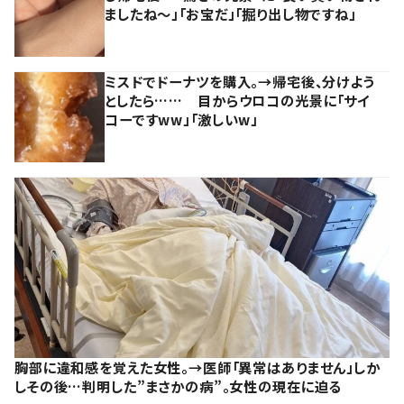
ましたね～」「お宝だ」「掘り出し物ですね」
ミスドでドーナツを購入。→帰宅後、分けよう
としたら…… 目からウロコの光景に「サイ
コーですww」「激しいw」
胸部に違和感を覚えた女性。→医師「異常はありません」しか
しその後…判明した”まさかの病”。女性の現在に迫る