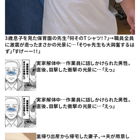
3歳息子を見た保育園の先生「何そのTシャツ！？」→職員全員
に激震が走ったまさかの光景に…「そりゃ先生も大興奮するは
ず」「すげーー！！」
実家解体中…作業員に話しかけられた男性。
直後、目撃した衝撃の光景に…「えっ」
実家解体中…作業員に話しかけられた男性。
直後、目撃した衝撃の光景に…「えっ」
里帰り出産から帰宅した妻子。→夫が用意し