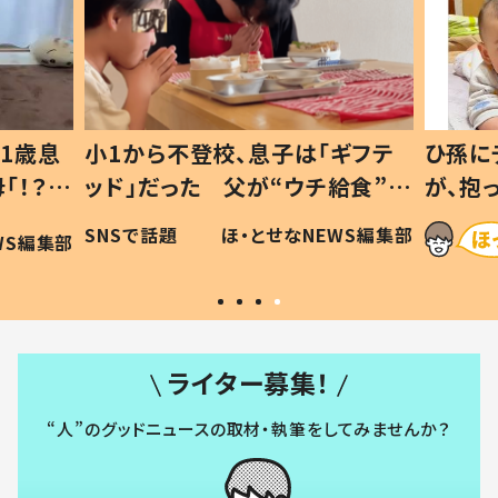
ギフテ
ひ孫にデレデレな80歳じいじ
給食”を
が、抱っこすると…ひ孫の反応に
和の親
「涙が出ました」「可愛くて仕方な
WS編集部
ほ・とせなNEWS編集部
い」
ライター募集！
“人”のグッドニュースの取材・執筆をしてみませんか？