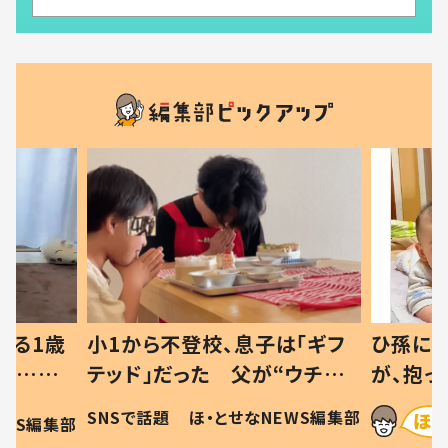
べる1歳
小1から不登校、息子は「ギフ
ひ孫にデ
と…母
テッド」だった 父が“ウチ給
が、抱っ
母の投稿
食”を作り続ける理由とは #令
に「涙が
SNSで話題
ほ・とせなNEWS編集部
EWS編集部
「現行
和の親 #令和の子
方ない」