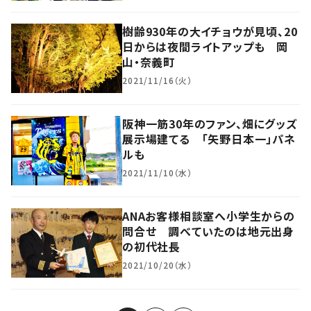
樹齢930年の大イチョウが見頃、20
日からは夜間ライトアップも 岡
山・奈義町
2021/11/16（火）
阪神一筋30年のファン、畑にグッズ
展示場建てる 「矢野日本一」パネ
ルも
2021/11/10（水）
ANAお客様相談室へ小学生からの
問合せ 調べていたのは地元出身
の初代社長
2021/10/20（水）