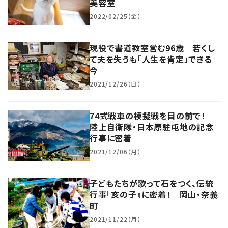
美容室
2022/02/25（金）
現役で書道教室営む96歳 若くし
て夫を失うも「人生を肯定」できる
今
2021/12/26（日）
74式戦車の模擬戦を目の前で！
陸上自衛隊・日本原駐屯地の記念
行事に密着
2021/12/06（月）
子どもたちが歌って石をつく、伝統
行事『亥の子』に密着！ 岡山・奈義
町
2021/11/22（月）