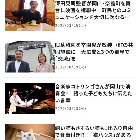
深田晃司監督が岡山・奈義町を舞
台に映画を構想中 町民とのコミ
ュニケーションを大切に次なる作
品を
2023/03/25（土）
旧幼稚園を卒園児が改装→町の共
同施設に 大広間と3つの部屋で
「交流」を
2022/08/09（火）
音楽家コトリンゴさんが岡山で演
奏会！ 語った子どもたちに伝えた
い言葉
2022/03/23（水）
飼い猫もさすらい猫も、出入り自由
で食事付き!? 「猫ハウス」がある