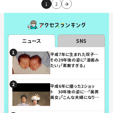
1
2
ニュース
SNS
平成7年に生まれた双子…
その29年後の姿に「漫画み
たい」「素敵すぎる」
平成6年に撮った2ショッ
ト 30年後の姿に…「美男
美女」「こんな夫婦になりた
い」