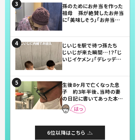
孫のためにお弁当を作った
祖母 孫が絶賛したお弁当
に「美味しそう」「お弁当すご
い」
じいじを駅で待つ孫たち
じいじが来た瞬間…！？「じ
いじイケメン」「デレッデレ」
「嬉しくて可愛くてたまらな
い」「幸せになれる」
生後8ヶ月で亡くなった息
子 約3年半後、当時の妻
の日記に書いてあった本音
とは
6位以降はこちら