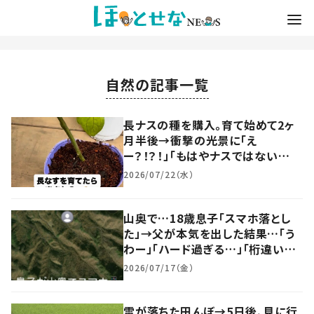
自然の記事一覧
長ナスの種を購入。育て始めて2ヶ
月半後→衝撃の光景に「え
ー？！？！」「もはやナスではない
ww」「そんなことあるんですか！w」
2026/07/22（水）
山奥で…18歳息子「スマホ落とし
た」→父が本気を出した結果…「う
わー」「ハード過ぎる…」「桁違いの
大捜索」
2026/07/17（金）
雷が落ちた田んぼ→5日後、見に行