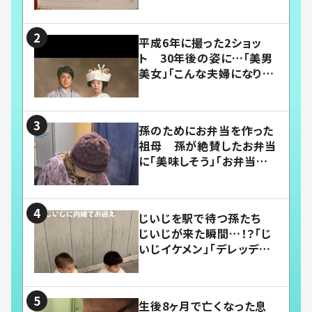
平成6年に撮った2ショッ
ト 30年後の姿に…「美男
美女」「こんな夫婦になりた
い」
孫のためにお弁当を作った
祖母 孫が絶賛したお弁当
に「美味しそう」「お弁当すご
い」
じいじを駅で待つ孫たち
じいじが来た瞬間…！？「じ
いじイケメン」「デレッデレ」
「嬉しくて可愛くてたまらな
い」「幸せになれる」
生後8ヶ月で亡くなった息