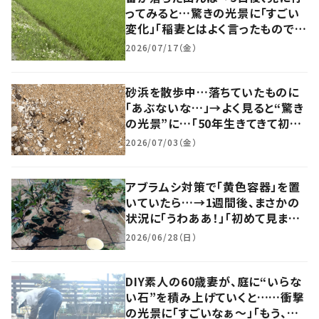
ってみると…驚きの光景に「すごい
変化」「稲妻とはよく言ったものです
ね」
2026/07/17（金）
砂浜を散歩中…落ちていたものに
「あぶないな…」→よく見ると“驚き
の光景”に…「50年生きてきて初め
て知りました」「すごい」
2026/07/03（金）
アブラムシ対策で「黄色容器」を置
いていたら…→1週間後、まさかの
状況に「うわああ！」「初めて見まし
た」「やってみます！」
2026/06/28（日）
DIY素人の60歳妻が、庭に“いらな
い石”を積み上げていくと……衝撃
の光景に「すごいなぁ～」「もう、家