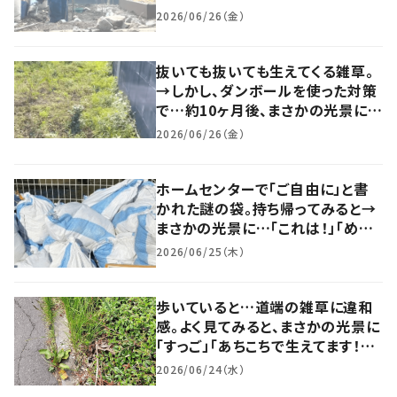
一軒建てちゃうぐらいの感じ」「素敵
2026/06/26（金）
な生き方」
抜いても抜いても生えてくる雑草。
→しかし、ダンボールを使った対策
で…約10ヶ月後、まさかの光景に
「最後まで見入ってしまった〜！」「う
2026/06/26（金）
っとりしちゃいました」
ホームセンターで「ご自由に」と書
かれた謎の袋。持ち帰ってみると→
まさかの光景に…「これは！」「めち
ゃくちゃ欲しい」「こんなの見た事な
2026/06/25（木）
い！！」
歩いていると…道端の雑草に違和
感。よく見てみると、まさかの光景に
「すっご」「あちこちで生えてます！」
「あるある」
2026/06/24（水）