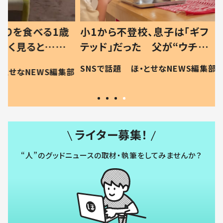
べる1歳
小1から不登校、息子は「ギフ
ひ孫にデ
と…母
テッド」だった 父が“ウチ給
が、抱っ
母の投稿
食”を作り続ける理由とは #令
に「涙が
SNSで話題
ほ・とせなNEWS編集部
EWS編集部
「現行
和の親 #令和の子
方ない」
ライター募集！
“人”のグッドニュースの取材・執筆をしてみませんか？