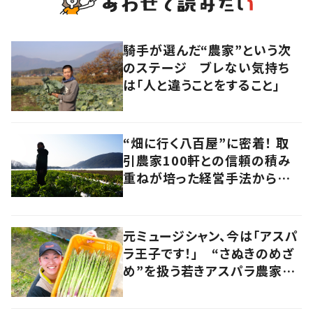
騎手が選んだ“農家”という次
のステージ ブレない気持ち
は「人と違うことをすること」
“畑に行く八百屋”に密着！ 取
引農家100軒との信頼の積み
重ねが培った経営手法から見
えてきたのは、健康的な経済の
あり方だった
元ミュージシャン、今は「アスパ
ラ王子です！」 “さぬきのめざ
め”を扱う若きアスパラ農家の
快進撃 音楽とのコラボも
香川・多度津町