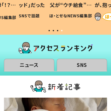
た 父が“ウチ給食”を
が、抱っこすると…ひ孫の
理由とは #令和の親
「涙が出ました」「可愛くて
ほ・とせなNEWS編集部
ほ・とせなNEW
い」
ニュース
SNS