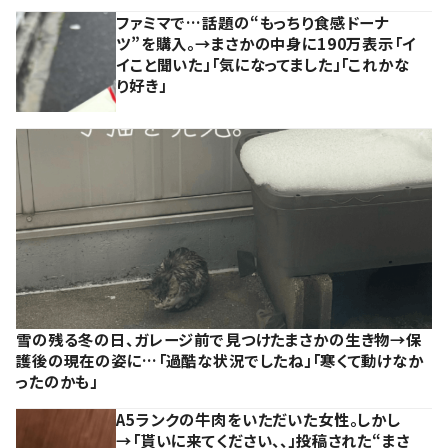
ファミマで…話題の“もっちり食感ドーナ
ツ”を購入。→まさかの中身に190万表示「イ
イこと聞いた」「気になってました」「これかな
り好き」
雪の残る冬の日、ガレージ前で見つけたまさかの生き物→保
護後の現在の姿に…「過酷な状況でしたね」「寒くて動けなか
ったのかも」
A5ランクの牛肉をいただいた女性。しかし
→「貰いに来てください、、」投稿された“まさ