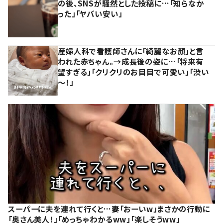
の後、SNSが騒然とした投稿に…「知らなか
った」「ヤバい安い」
産婦人科で看護師さんに「綺麗なお顔」と言
われた赤ちゃん。→成長後の姿に…「将来有
望すぎる」「クリクリのお目目で可愛い」「渋い
～！」
スーパーに夫を連れて行くと…妻「おーいw」まさかの行動に
「奥さん美人！」「めっちゃわかるww」「楽しそうww」