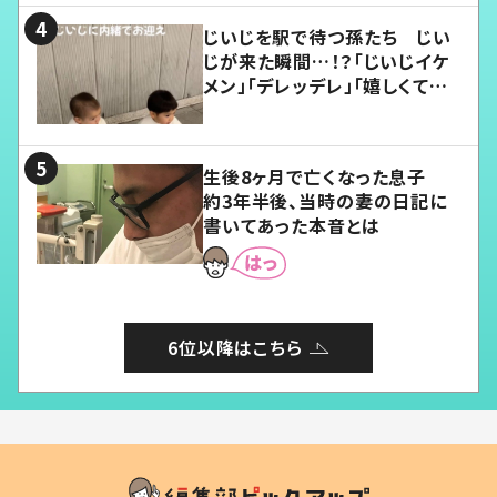
じいじを駅で待つ孫たち じい
じが来た瞬間…！？「じいじイケ
メン」「デレッデレ」「嬉しくて可
愛くてたまらない」「幸せになれ
る」
生後8ヶ月で亡くなった息子
約3年半後、当時の妻の日記に
書いてあった本音とは
6位以降はこちら