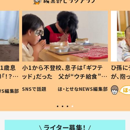
は「ギフテ
ひ孫にデレデレな80歳じいじ
ウチ給食”を
が、抱っこすると…ひ孫の反応に
#令和の親
「涙が出ました」「可愛くて仕方な
NEWS編集部
ほ・とせなNEWS編集部
い」
ライター募集！