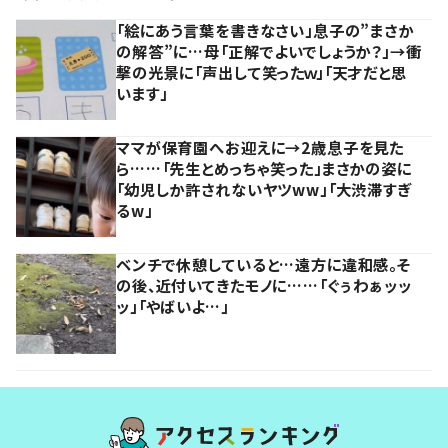
「絵にあう言葉を書きなさい」息子の”まさか
の解答”に…母「正解でよいでしょうか？」→衝
撃の光景に「声出して笑ったｗ」「天才だと思
います」
ママが保育園へお迎えに→2歳息子を見た
ら……「先生とめっちゃ笑った」まさかの姿に
「幼児しか許されないヤツww」「大渋滞すぎ
るw」
ベンチで休憩していると…遠方に違和感。そ
の後、近付いてきたモノに……「ぐぅわぁッッ
ッ」「やばいよ…」