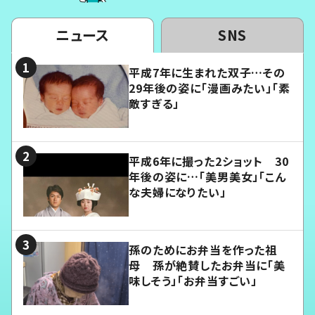
ニュース
SNS
平成7年に生まれた双子…その
29年後の姿に「漫画みたい」「素
敵すぎる」
平成6年に撮った2ショット 30
年後の姿に…「美男美女」「こん
な夫婦になりたい」
孫のためにお弁当を作った祖
母 孫が絶賛したお弁当に「美
味しそう」「お弁当すごい」