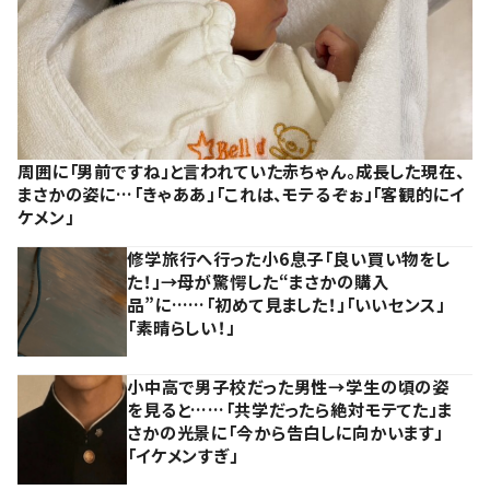
周囲に「男前ですね」と言われていた赤ちゃん。成長した現在、
まさかの姿に…「きゃああ」「これは、モテるぞぉ」「客観的にイ
ケメン」
修学旅行へ行った小6息子「良い買い物をし
た！」→母が驚愕した“まさかの購入
品”に……「初めて見ました！」「いいセンス」
「素晴らしい！」
小中高で男子校だった男性→学生の頃の姿
を見ると……「共学だったら絶対モテてた」ま
さかの光景に「今から告白しに向かいます」
「イケメンすぎ」