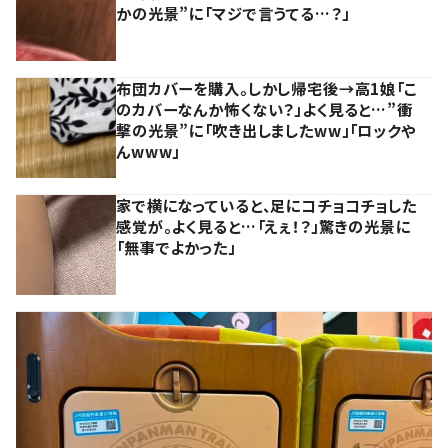
かの光景”に「マジで言うてる…？」
布団カバーを購入。しかし帰宅後→高1娘「こ
のカバーなんか怖くない？」よく見ると…”衝
撃の光景”に「吹き出しましたww」「ロックや
んwww」
家で横になっていると、足にコチョコチョした
感覚が。よく見ると…「えぇ！？」驚きの光景に
「無事でよかった」