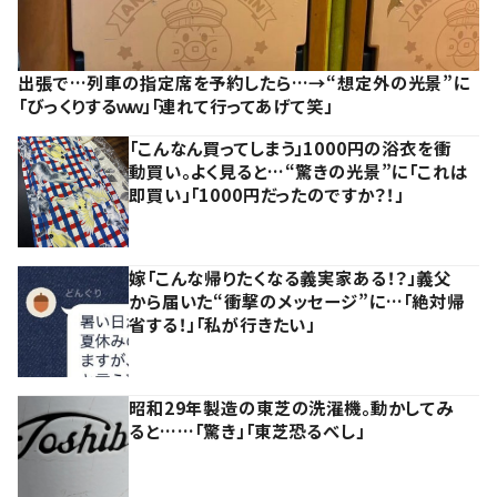
出張で…列車の指定席を予約したら…→“想定外の光景”に
「びっくりするｗｗ」「連れて行ってあげて笑」
「こんなん買ってしまう」1000円の浴衣を衝
動買い。よく見ると…“驚きの光景”に「これは
即買い」「1000円だったのですか？！」
嫁「こんな帰りたくなる義実家ある！？」義父
から届いた“衝撃のメッセージ”に…「絶対帰
省する！」「私が行きたい」
昭和29年製造の東芝の洗濯機。動かしてみ
ると……「驚き」「東芝恐るべし」