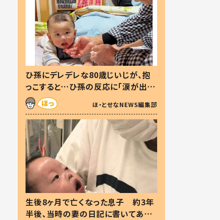
ひ孫にデレデレな80歳じいじが、抱
っこすると…ひ孫の反応に「涙が出ま
した」「可愛くて仕方ない」
ほ・とせなNEWS編集部
生後8ヶ月で亡くなった息子 約3年
半後、当時の妻の日記に書いてあっ