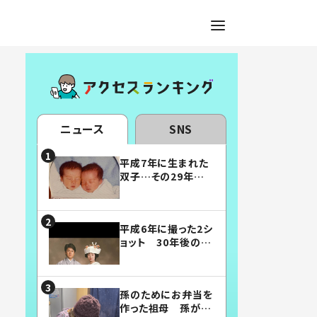
ニュース
SNS
平成7年に生まれた
双子…その29年後
の姿に「漫画みたい」
「素敵すぎる」
平成6年に撮った2シ
ョット 30年後の姿
に…「美男美女」「こ
んな夫婦になりた
い」
孫のためにお弁当を
作った祖母 孫が絶