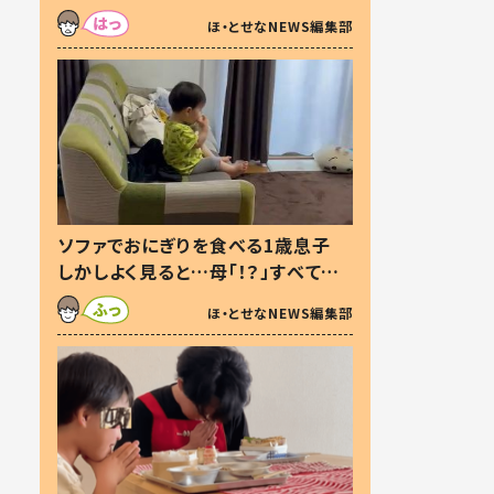
た本音とは
ほ・とせなNEWS編集部
ソファでおにぎりを食べる1歳息子
しかしよく見ると…母「！？」すべてを
察した母の投稿に「可愛いから許
ほ・とせなNEWS編集部
す！」「現行犯〜」