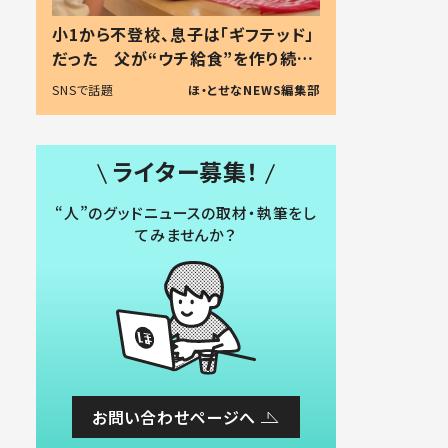
小1から不登校、息子は「ギフテッド」
だった 父が“ウチ給食”を作り続け
る理由とは #令和の親 #令和の子
SNSで話題
ほ・とせなNEWS編集部
ライター募集！
“人”のグッドニュースの取材・執筆をし
てみませんか？
お問い合わせページへ