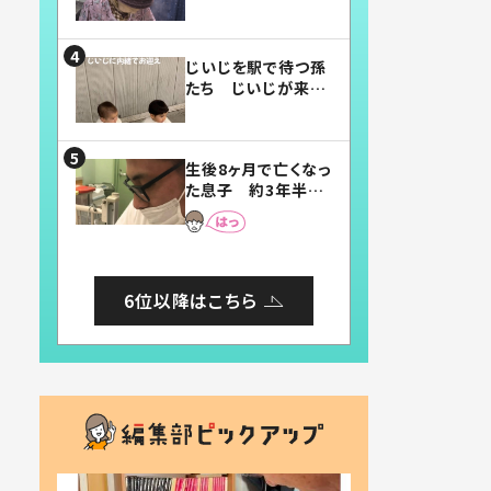
賛したお弁当に「美
味しそう」「お弁当す
ごい」
じいじを駅で待つ孫
たち じいじが来た
瞬間…！？「じいじイ
ケメン」「デレッデレ」
「嬉しくて可愛くてた
生後8ヶ月で亡くなっ
まらない」「幸せにな
た息子 約3年半
れる」
後、当時の妻の日記
に書いてあった本音
とは
6位以降はこちら