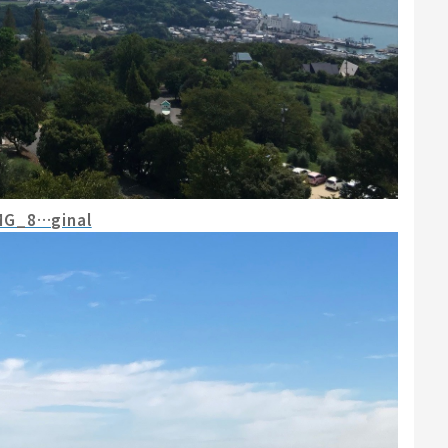
MG_8…ginal