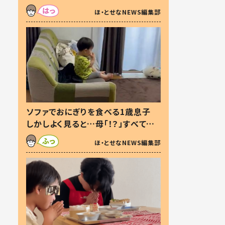
た本音とは
ほ・とせなNEWS編集部
ソファでおにぎりを食べる1歳息子
しかしよく見ると…母「！？」すべてを
察した母の投稿に「可愛いから許
ほ・とせなNEWS編集部
す！」「現行犯〜」