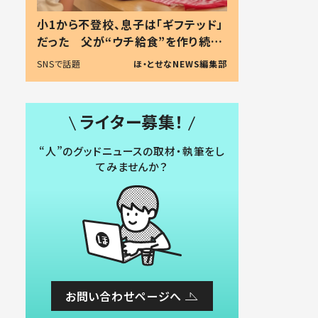
小1から不登校、息子は「ギフテッド」
だった 父が“ウチ給食”を作り続け
る理由とは #令和の親 #令和の子
SNSで話題
ほ・とせなNEWS編集部
ライター募集！
“人”のグッドニュースの取材・執筆をし
てみませんか？
お問い合わせページへ