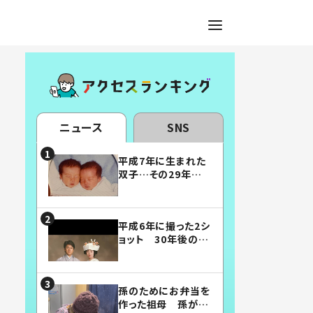
ニュース
SNS
平成7年に生まれた
双子…その29年後
の姿に「漫画みたい」
「素敵すぎる」
平成6年に撮った2シ
ョット 30年後の姿
に…「美男美女」「こ
んな夫婦になりた
い」
孫のためにお弁当を
作った祖母 孫が絶