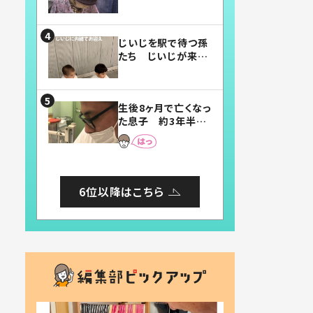
賛したお弁当に「美
味しそう」「お弁当す
ごい」
じいじを駅で待つ孫
たち じいじが来た
瞬間…！？「じいじイ
ケメン」「デレッデレ」
「嬉しくて可愛くてた
生後8ヶ月で亡くなっ
まらない」「幸せにな
た息子 約3年半
れる」
後、当時の妻の日記
に書いてあった本音
とは
6位以降はこちら