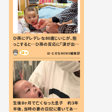
ひ孫にデレデレな80歳じいじが、抱
っこすると…ひ孫の反応に「涙が出ま
した」「可愛くて仕方ない」
ほ・とせなNEWS編集部
生後8ヶ月で亡くなった息子 約3年
半後、当時の妻の日記に書いてあっ