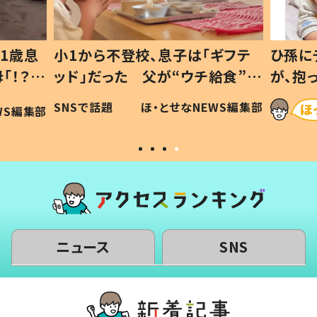
ギフテ
ひ孫にデレデレな80歳じいじ
給食”を
が、抱っこすると…ひ孫の反応に
和の親
「涙が出ました」「可愛くて仕方な
WS編集部
ほ・とせなNEWS編集部
い」
ニュース
SNS