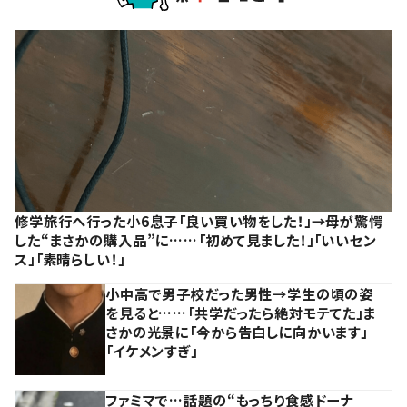
修学旅行へ行った小6息子「良い買い物をした！」→母が驚愕
した“まさかの購入品”に……「初めて見ました！」「いいセン
ス」「素晴らしい！」
小中高で男子校だった男性→学生の頃の姿
を見ると……「共学だったら絶対モテてた」ま
さかの光景に「今から告白しに向かいます」
「イケメンすぎ」
ファミマで…話題の“もっちり食感ドーナ