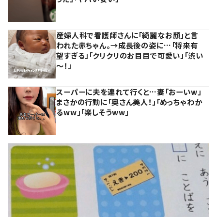
産婦人科で看護師さんに「綺麗なお顔」と言
われた赤ちゃん。→成長後の姿に…「将来有
望すぎる」「クリクリのお目目で可愛い」「渋い
～！」
スーパーに夫を連れて行くと…妻「おーいw」
まさかの行動に「奥さん美人！」「めっちゃわか
るww」「楽しそうww」