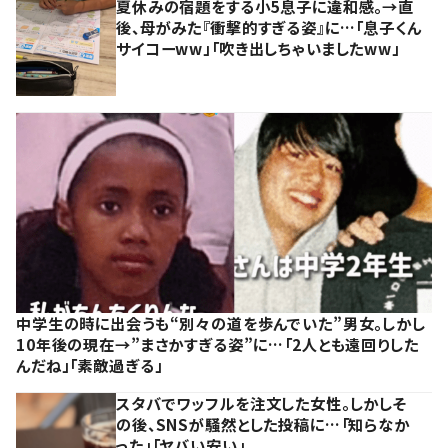
夏休みの宿題をする小5息子に違和感。→直
後、母がみた『衝撃的すぎる姿』に…「息子くん
サイコーww」「吹き出しちゃいましたww」
中学生の時に出会うも“別々の道を歩んでいた”男女。しかし
10年後の現在→”まさかすぎる姿”に…「2人とも遠回りした
んだね」「素敵過ぎる」
スタバでワッフルを注文した女性。しかしそ
の後、SNSが騒然とした投稿に…「知らなか
った」「ヤバい安い」