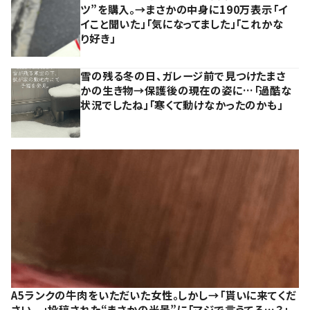
ツ”を購入。→まさかの中身に190万表示「イ
イこと聞いた」「気になってました」「これかな
り好き」
雪の残る冬の日、ガレージ前で見つけたまさ
かの生き物→保護後の現在の姿に…「過酷な
状況でしたね」「寒くて動けなかったのかも」
A5ランクの牛肉をいただいた女性。しかし→「貰いに来てくだ
さい、、」投稿された“まさかの光景”に「マジで言うてる…？」