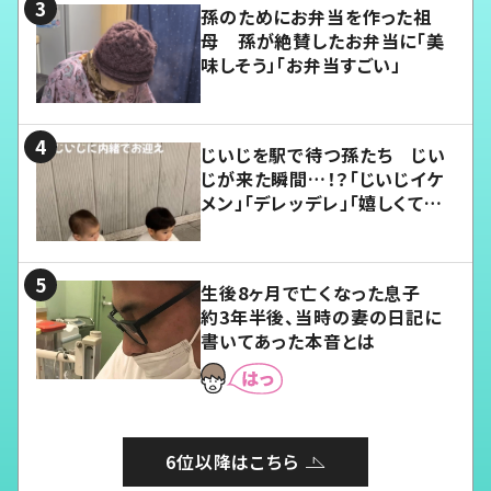
孫のためにお弁当を作った祖
母 孫が絶賛したお弁当に「美
味しそう」「お弁当すごい」
じいじを駅で待つ孫たち じい
じが来た瞬間…！？「じいじイケ
メン」「デレッデレ」「嬉しくて可
愛くてたまらない」「幸せになれ
る」
生後8ヶ月で亡くなった息子
約3年半後、当時の妻の日記に
書いてあった本音とは
6位以降はこちら