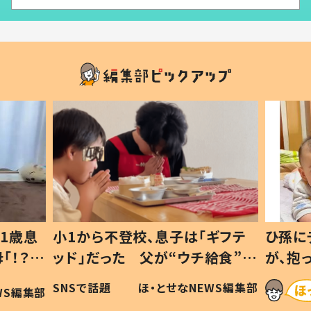
ギフテ
ひ孫にデレデレな80歳じいじ
給食”を
が、抱っこすると…ひ孫の反応に
和の親
「涙が出ました」「可愛くて仕方な
WS編集部
ほ・とせなNEWS編集部
い」