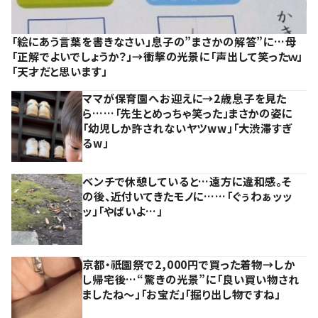
「絵にあう言葉を書きなさい」息子の”まさかの解答”に…母
「正解でよいでしょうか？」→衝撃の光景に「声出して笑ったｗ」
「天才だと思います」
ママが保育園へお迎えに→2歳息子を見た
ら……「先生とめっちゃ笑った」まさかの姿に
「幼児しか許されないヤツww」「大渋滞すぎ
るw」
ベンチで休憩していると…遠方に違和感。そ
の後、近付いてきたモノに……「ぐぅわぁッッ
ッ」「やばいよ…」
京都・祇園祭で2,000円で買った着物→しか
し帰宅後…“驚きの光景”に「良い買い物され
ましたね～」「お宝だ」「掘り出し物ですね」