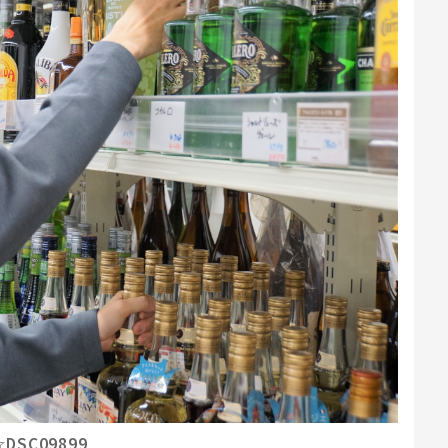
☆DSC09899