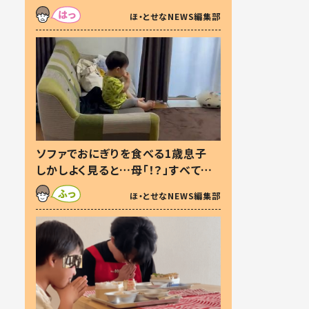
た本音とは
ほ・とせなNEWS編集部
ソファでおにぎりを食べる1歳息子
しかしよく見ると…母「！？」すべてを
察した母の投稿に「可愛いから許
ほ・とせなNEWS編集部
す！」「現行犯〜」