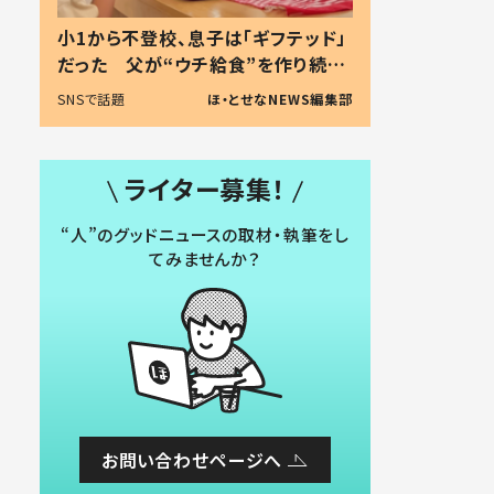
小1から不登校、息子は「ギフテッド」
だった 父が“ウチ給食”を作り続け
る理由とは #令和の親 #令和の子
SNSで話題
ほ・とせなNEWS編集部
ライター募集！
“人”のグッドニュースの取材・執筆をし
てみませんか？
お問い合わせページへ