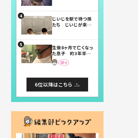
賛したお弁当に「美
味しそう」「お弁当す
ごい」
じいじを駅で待つ孫
たち じいじが来た
瞬間…！？「じいじイ
ケメン」「デレッデレ」
「嬉しくて可愛くてた
生後8ヶ月で亡くなっ
まらない」「幸せにな
た息子 約3年半
れる」
後、当時の妻の日記
に書いてあった本音
とは
6位以降はこちら