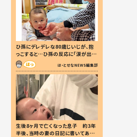
ひ孫にデレデレな80歳じいじが、抱
っこすると…ひ孫の反応に「涙が出ま
した」「可愛くて仕方ない」
ほ・とせなNEWS編集部
生後8ヶ月で亡くなった息子 約3年
半後、当時の妻の日記に書いてあっ