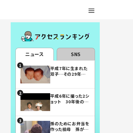
ニュース
SNS
平成7年に生まれた
双子…その29年後
の姿に「漫画みたい」
「素敵すぎる」
平成6年に撮った2シ
ョット 30年後の姿
に…「美男美女」「こ
んな夫婦になりた
い」
孫のためにお弁当を
作った祖母 孫が絶