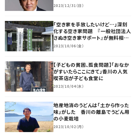
バル化へ
2023/12/31（日）
「空き家を手放したいけど…」深刻
化する空き家問題 『一般社団法人
さぬき空き家サポート』が無料相談
会を実施
2023/10/06（金）
【子どもの貧困、孤食問題】「おなか
がすいたらここにきて」香川の人気
喫茶店が子ども食堂に
2023/10/04（水）
地産地消のうどんは「土から作った
味」がした 香川の離島でうどん用
の小麦栽培
2023/10/02（月）