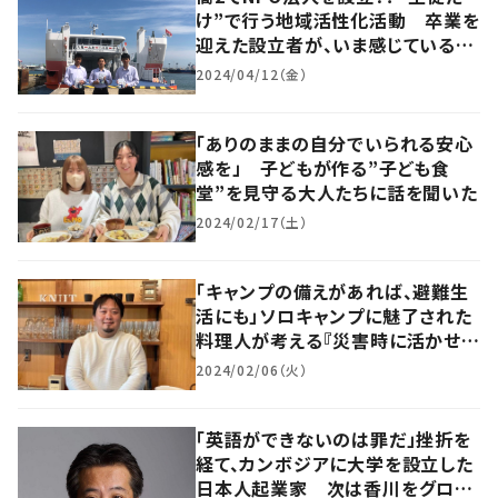
け”で行う地域活性化活動 卒業を
迎えた設立者が、いま感じているこ
ととは？
2024/04/12（金）
「ありのままの自分でいられる安心
感を」 子どもが作る”子ども食
堂”を見守る大人たちに話を聞いた
2024/02/17（土）
「キャンプの備えがあれば、避難生
活にも」ソロキャンプに魅了された
料理人が考える『災害時に活かせ
る』スキルとは
2024/02/06（火）
「英語ができないのは罪だ」挫折を
経て、カンボジアに大学を設立した
日本人起業家 次は香川をグロー