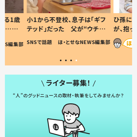
べる1歳
小1から不登校、息子は「ギフ
ひ孫にデ
と…母
テッド」だった 父が“ウチ給
が、抱っ
母の投稿
食”を作り続ける理由とは #令
に「涙が
SNSで話題
ほ・とせなNEWS編集部
EWS編集部
「現行
和の親 #令和の子
方ない」
ライター募集！
“人”のグッドニュースの取材・執筆をしてみませんか？