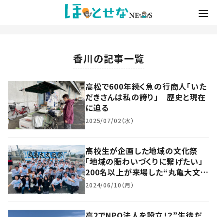
香川の記事一覧
高松で600年続く魚の行商人「いた
だきさんは私の誇り」 歴史と現在
に迫る
2025/07/02（水）
高校生が企画した地域の文化祭
「地域の賑わいづくりに繋げたい」
200名以上が来場した“丸亀大文化
祭”の舞台裏に迫る
2024/06/10（月）
高2でNPO法人を設立！？”生徒だ