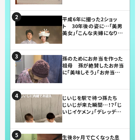
平成6年に撮った2ショッ
ト 30年後の姿に…「美男
美女」「こんな夫婦になりた
い」
孫のためにお弁当を作った
祖母 孫が絶賛したお弁当
に「美味しそう」「お弁当すご
い」
じいじを駅で待つ孫たち
じいじが来た瞬間…！？「じ
いじイケメン」「デレッデレ」
「嬉しくて可愛くてたまらな
い」「幸せになれる」
生後8ヶ月で亡くなった息