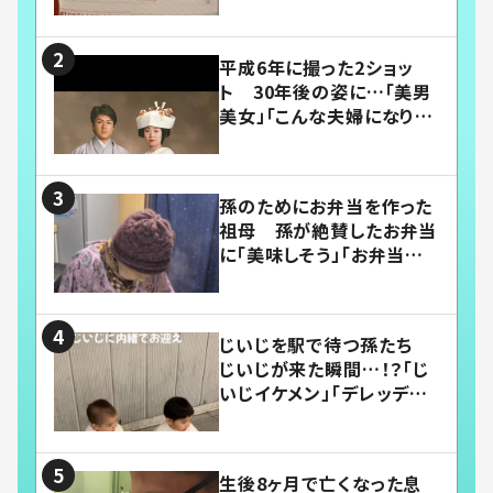
平成6年に撮った2ショッ
ト 30年後の姿に…「美男
美女」「こんな夫婦になりた
い」
孫のためにお弁当を作った
祖母 孫が絶賛したお弁当
に「美味しそう」「お弁当すご
い」
じいじを駅で待つ孫たち
じいじが来た瞬間…！？「じ
いじイケメン」「デレッデレ」
「嬉しくて可愛くてたまらな
い」「幸せになれる」
生後8ヶ月で亡くなった息