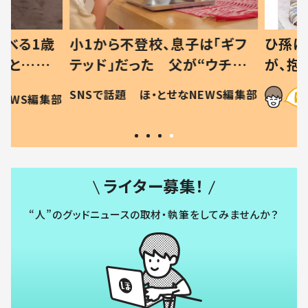
べる1歳
小1から不登校、息子は「ギフ
ひ孫にデ
と…母
テッド」だった 父が“ウチ給
が、抱っ
母の投稿
食”を作り続ける理由とは #令
に「涙が
SNSで話題
ほ・とせなNEWS編集部
EWS編集部
「現行
和の親 #令和の子
方ない」
ライター募集！
“人”のグッドニュースの取材・執筆をしてみませんか？