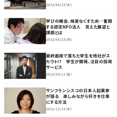
2022/06/23（木）
学びの機会、格差なくすため…奮闘
する認定NPO法人 見えた展望と
課題とは
2022/05/23（月）
最終面接で落ちた学生を他社がス
カウト!? 学生が開発、注目の採用
サービス
2022/03/11（金）
サンフランシスコの日本人起業家
が語る 楽しみながら好きを仕事
にする方法
2021/12/23（木）