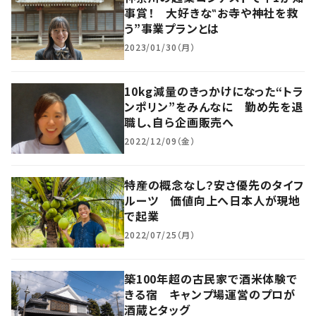
事賞！ 大好きな‟お寺や神社を救
う”事業プランとは
2023/01/30（月）
10kg減量のきっかけになった“トラ
ンポリン”をみんなに 勤め先を退
職し、自ら企画販売へ
2022/12/09（金）
特産の概念なし？安さ優先のタイフ
ルーツ 価値向上へ日本人が現地
で起業
2022/07/25（月）
築100年超の古民家で酒米体験で
きる宿 キャンプ場運営のプロが
酒蔵とタッグ