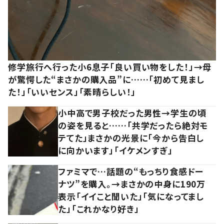
修学旅行へ行った小6息子「良い買い物をした！」→母
が驚愕した“まさかの購入品”に……「初めて見まし
た！」「いいセンス」「素晴らしい！」
小中高で男子校だった男性→学生の頃
の姿を見ると……「共学だったら絶対モ
テてた」まさかの光景に「今から告白し
に向かいます」「イケメンすぎ」
ファミマで…話題の“もっちり食感ドー
ナツ”を購入。→まさかの中身に190万
表示「イイこと聞いた」「気になってまし
た」「これかなり好き」