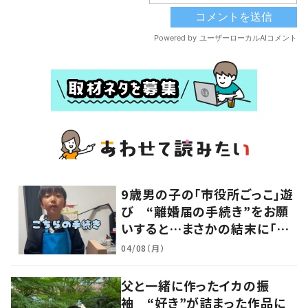
9歳男の子の「市役所ごっこ」遊
び “離婚届の手続き”をお願
いすると…まさかの結末に「ど
こで覚えたんだろ」「発想が素晴
04/08（月）
らしい」の声
父と一緒に作ったイカの振
袖 “好き”が詰まった作品に