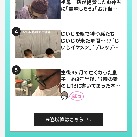
祖母 孫が絶賛したお弁当
に「美味しそう」「お弁当すご
い」
じいじを駅で待つ孫たち
じいじが来た瞬間…！？「じ
いじイケメン」「デレッデレ」
「嬉しくて可愛くてたまらな
い」「幸せになれる」
生後8ヶ月で亡くなった息
子 約3年半後、当時の妻
の日記に書いてあった本音
とは
6位以降はこちら