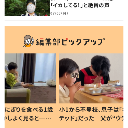
「イカしてる！」と絶賛の声
07/03（月）
べる1歳
小1から不登校、息子は「ギフ
ひ孫にデ
と…母
テッド」だった 父が“ウチ給
が、抱っ
母の投稿
食”を作り続ける理由とは #令
に「涙が