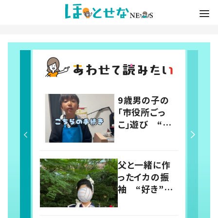
9歳男の子の
「市役所ごっ
こ」遊び “離
婚届の手続
き”をお願いす
ると…まさかの
父と一緒に作
結末に「どこで
ったイカの振
覚えたんだろ」
袖 “好き”が
「発想が素晴ら
詰まった作品
しい」の声
に「イカして