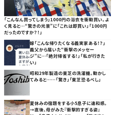
「こんなん買ってしまう」1000円の浴衣を衝動買い。よ
く見ると…“驚きの光景”に「これは即買い」「1000円
だったのですか？！」
嫁「こんな帰りたくなる義実家ある！？」
義父から届いた“衝撃のメッセー
ジ”に…「絶対帰省する！」「私が行きた
い」
昭和29年製造の東芝の洗濯機。動かし
てみると……「驚き」「東芝恐るべし」
夏休みの宿題をする小5息子に違和感。
→直後、母がみた『衝撃的すぎる姿』