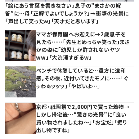
「絵にあう言葉を書きなさい」息子の”まさかの解
答”に…母「正解でよいでしょうか？」→衝撃の光景に
「声出して笑ったｗ」「天才だと思います」
ママが保育園へお迎えに→2歳息子を
見たら……「先生とめっちゃ笑った」まさ
かの姿に「幼児しか許されないヤツ
ww」「大渋滞すぎるw」
ベンチで休憩していると…遠方に違和
感。その後、近付いてきたモノに……「ぐ
ぅわぁッッッ」「やばいよ…」
京都・祇園祭で2,000円で買った着物→
しかし帰宅後…“驚きの光景”に「良い
買い物されましたね～」「お宝だ」「掘り
出し物ですね」