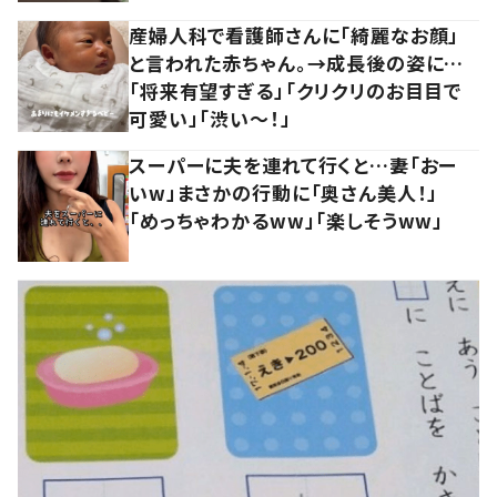
産婦人科で看護師さんに「綺麗なお顔」
と言われた赤ちゃん。→成長後の姿に…
「将来有望すぎる」「クリクリのお目目で
可愛い」「渋い～！」
スーパーに夫を連れて行くと…妻「おー
いw」まさかの行動に「奥さん美人！」
「めっちゃわかるww」「楽しそうww」