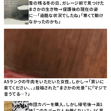
雪の残る冬の日、ガレージ前で見つけた
まさかの生き物→保護後の現在の姿
に…「過酷な状況でしたね」「寒くて動け
なかったのかも」
A5ランクの牛肉をいただいた女性。しかし→「貰いに
来てください、、」投稿された“まさかの光景”に「マジで
言うてる…？」
布団カバーを購入。しかし帰宅後→高1
娘「このカバーなんか怖くない？」よく見