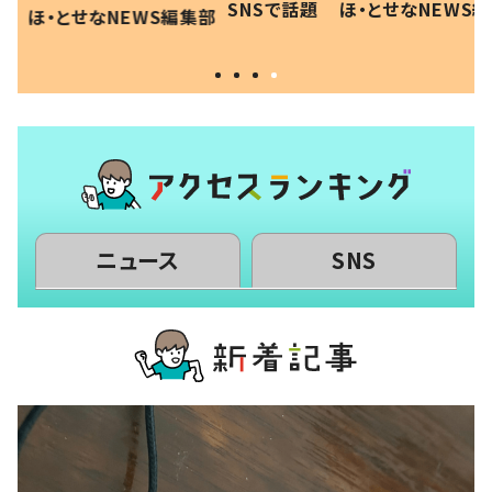
SNSで話題
ほ・とせなNEWS編集部
EWS編集部
「現行
和の親 #令和の子
方ない」
ニュース
SNS