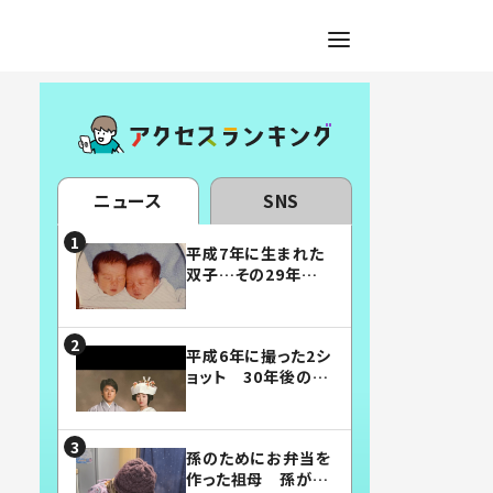
ニュース
SNS
平成7年に生まれた
双子…その29年後
の姿に「漫画みたい」
「素敵すぎる」
平成6年に撮った2シ
ョット 30年後の姿
に…「美男美女」「こ
んな夫婦になりた
い」
孫のためにお弁当を
作った祖母 孫が絶