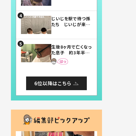
賛したお弁当に「美
味しそう」「お弁当す
ごい」
じいじを駅で待つ孫
たち じいじが来た
瞬間…！？「じいじイ
ケメン」「デレッデレ」
「嬉しくて可愛くてた
生後8ヶ月で亡くなっ
まらない」「幸せにな
た息子 約3年半
れる」
後、当時の妻の日記
に書いてあった本音
とは
6位以降はこちら