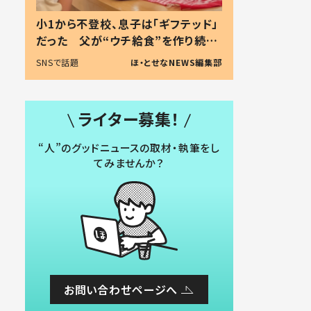
小1から不登校、息子は「ギフテッド」
だった 父が“ウチ給食”を作り続け
る理由とは #令和の親 #令和の子
SNSで話題
ほ・とせなNEWS編集部
ライター募集！
“人”のグッドニュースの取材・執筆をし
てみませんか？
お問い合わせページへ