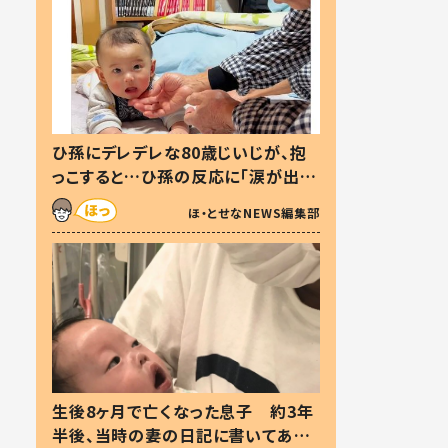
ひ孫にデレデレな80歳じいじが、抱
っこすると…ひ孫の反応に「涙が出ま
した」「可愛くて仕方ない」
ほ・とせなNEWS編集部
生後8ヶ月で亡くなった息子 約3年
半後、当時の妻の日記に書いてあっ