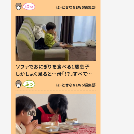
た本音とは
ほ・とせなNEWS編集部
ソファでおにぎりを食べる1歳息子
しかしよく見ると…母「！？」すべてを
察した母の投稿に「可愛いから許
ほ・とせなNEWS編集部
す！」「現行犯〜」