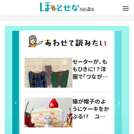
セーターが、も
もひきに！？洋
服で「つなが
り」を取りもど
す、フランスか
ら来たメラニー
猫が帽子のよ
さんに学ぶ
うにケーキをか
“手仕事” の智
ぶる!? ユニ
慧
ークな“かぶり
ねこ”を生み出