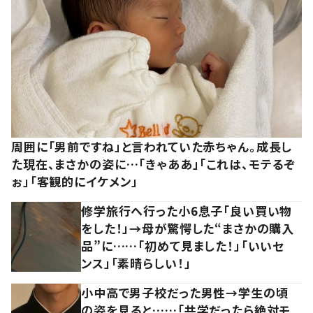
周囲に「男前ですね」と言われていた赤ちゃん。成長し
た現在、まさかの姿に…「きゃああ」「これは、モテるぞ
ぉ」「客観的にイケメン」
修学旅行へ行った小6息子「良い買い物
をした！」→母が驚愕した“まさかの購入
品”に……「初めて見ました！」「いいセ
ンス」「素晴らしい！」
小中高で男子校だった男性→学生の頃
の姿を見ると……「共学だったら絶対モ