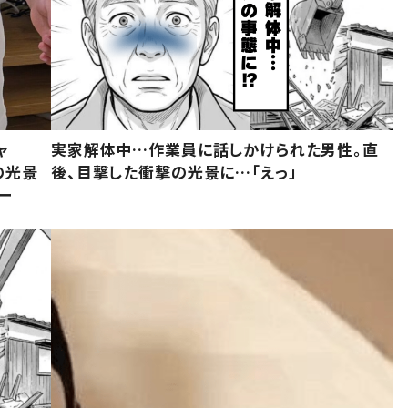
ャ
実家解体中…作業員に話しかけられた男性。直
の光景
後、目撃した衝撃の光景に…「えっ」
ー