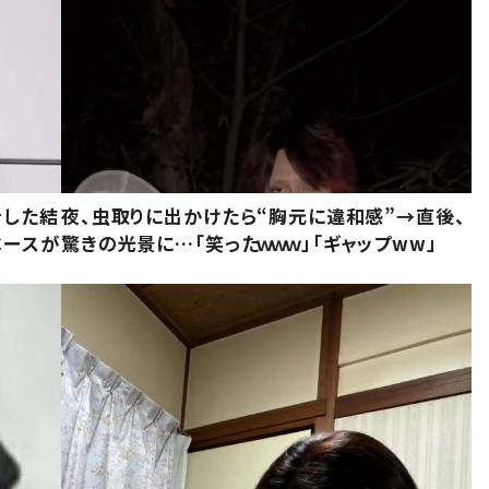
をした結
夜、虫取りに出かけたら“胸元に違和感”→直後、
ベースが
驚きの光景に…「笑ったｗｗｗ」「ギャップww」