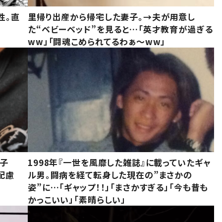
性。直
里帰り出産から帰宅した妻子。→夫が用意し
た“ベビーベッド”を見ると…「英才教育が過ぎる
ww」「闘魂こめられてるわぁ～ww」
息子
1998年『一世を風靡した雑誌』に載っていたギャ
配慮
ル男。闘病を経て転身した現在の”まさかの
姿”に…「ギャップ！！」「まさかすぎる」「今も昔も
かっこいい」「素晴らしい」