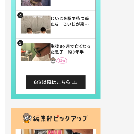
賛したお弁当に「美
味しそう」「お弁当す
ごい」
じいじを駅で待つ孫
たち じいじが来た
瞬間…！？「じいじイ
ケメン」「デレッデレ」
「嬉しくて可愛くてた
生後8ヶ月で亡くなっ
まらない」「幸せにな
た息子 約3年半
れる」
後、当時の妻の日記
に書いてあった本音
とは
6位以降はこちら