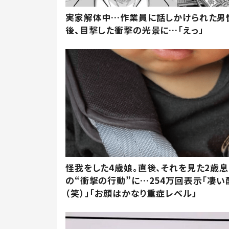
実家解体中…作業員に話しかけられた男
後、目撃した衝撃の光景に…「えっ」
怪我をした4歳娘。直後、それを見た2歳
の“衝撃の行動”に…254万回表示「凄い
（笑）」「お顔はかなり重症レベル」