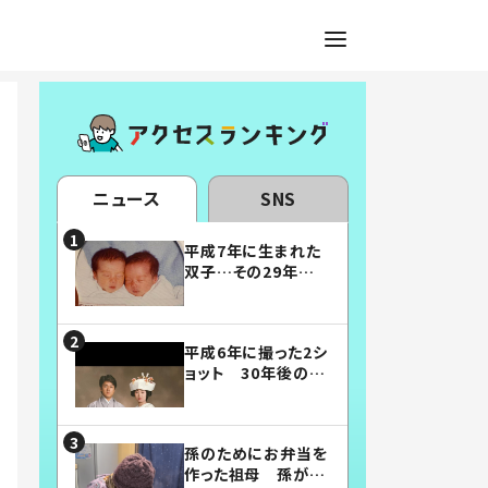
ニュース
SNS
平成7年に生まれた
双子…その29年後
の姿に「漫画みたい」
「素敵すぎる」
平成6年に撮った2シ
ョット 30年後の姿
に…「美男美女」「こ
んな夫婦になりた
い」
孫のためにお弁当を
作った祖母 孫が絶