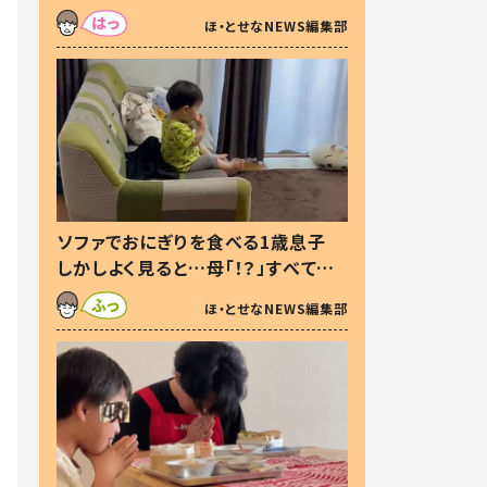
た本音とは
ほ・とせなNEWS編集部
ソファでおにぎりを食べる1歳息子
しかしよく見ると…母「！？」すべてを
察した母の投稿に「可愛いから許
ほ・とせなNEWS編集部
す！」「現行犯〜」