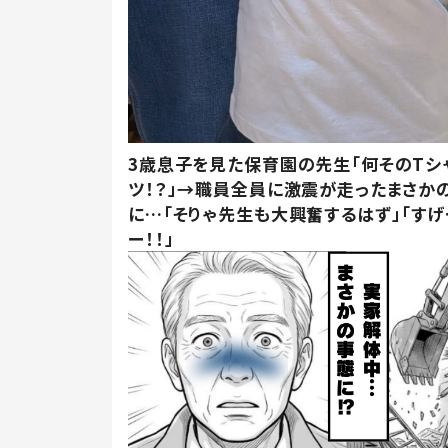
3歳息子を見た保育園の先生「何そのTシ
ツ！？」→職員全員に激震が走ったまさか
に…「そりゃ先生も大興奮するはず」「すげ
ー！！」