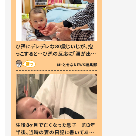
ひ孫にデレデレな80歳じいじが、抱
っこすると…ひ孫の反応に「涙が出ま
した」「可愛くて仕方ない」
ほ・とせなNEWS編集部
生後8ヶ月で亡くなった息子 約3年
半後、当時の妻の日記に書いてあっ