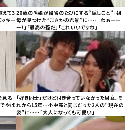
植えて3
20歳の孫娘が帰省のたびにする“隠しごと”。祖
ズッキー
母が見つけた“まさかの光景”に……「わぁーー
ー！」「最高の孫だ」「これいいですね」
を見る
「好き同士」だけど付き合っていなかった男女。そ
味でやば
れから15年…小中高と同じだった2人の“現在の
姿”に……「大人になっても可愛い」