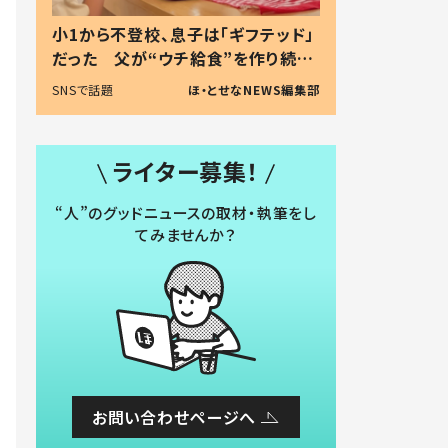
小1から不登校、息子は「ギフテッド」
だった 父が“ウチ給食”を作り続け
る理由とは #令和の親 #令和の子
SNSで話題
ほ・とせなNEWS編集部
ライター募集！
“人”のグッドニュースの取材・執筆をし
てみませんか？
お問い合わせページへ