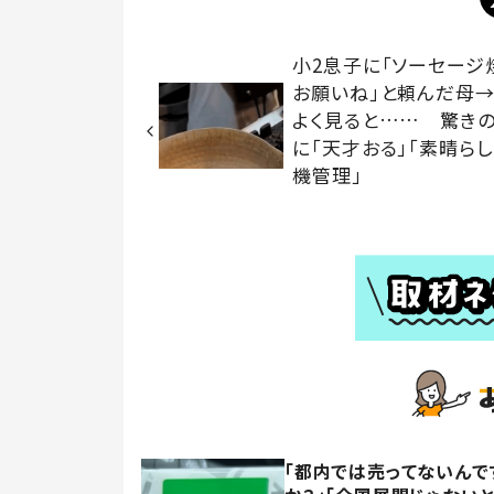
小2息子に「ソーセージ
お願いね」と頼んだ母→
よく見ると…… 驚き
に「天才おる」「素晴ら
機管理」
「都内では売ってないんです