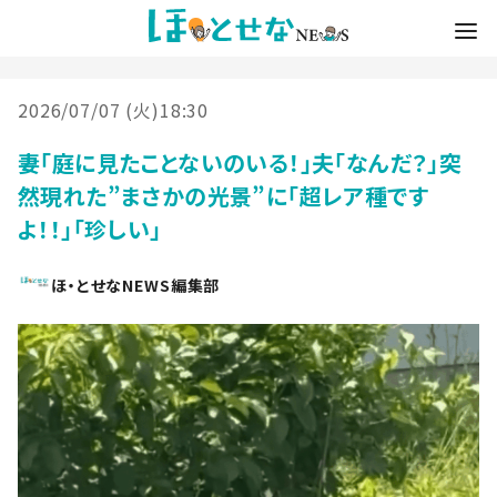
2026/07/07 (火)18:30
妻「庭に見たことないのいる！」夫「なんだ？」突
然現れた”まさかの光景”に「超レア種です
よ！！」「珍しい」
ほ・とせなNEWS編集部