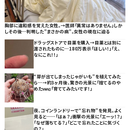
胸部に違和感を覚えた女性。→医師「異常はありません」しか
しその後…判明した”まさかの病”。女性の現在に迫る
ドラッグストアで目薬を購入→目薬とは別に
渡されたものに…180万表示「ほしい！」「え、
なにこれ！！」
“芽が出てしまったじゃがいも”を植えてみた
ら…→約3ヶ月後、驚きの光景に「捨てるのや
めたｗｗ」「育ててみたいです！」
夜、コインランドリーで“忘れ物”を発見。よく
見ると……「はぁ？」衝撃の光景に「エーッ！？」
「なぜ落ちてる？」「どこで忘れたことに気づく
の？」