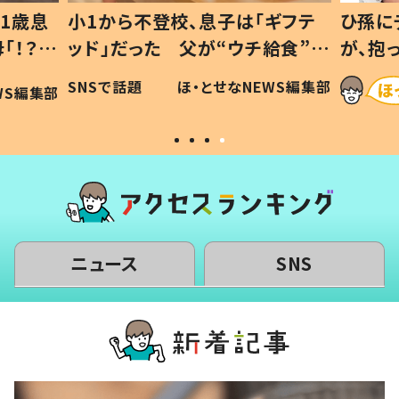
1歳息
小1から不登校、息子は「ギフテ
ひ孫に
「！？」
ッド」だった 父が“ウチ給食”を
が、抱
に「可愛
作り続ける理由とは #令和の親
「涙が
SNSで話題
ほ・とせなNEWS編集部
WS編集部
#令和の子
い」
ニュース
SNS