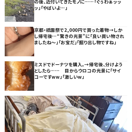
の後、近付いてきたモノに……「ぐぅわぁッッ
ッ」「やばいよ…」
京都・祇園祭で2,000円で買った着物→しか
し帰宅後…“驚きの光景”に「良い買い物され
ましたね～」「お宝だ」「掘り出し物ですね」
ミスドでドーナツを購入。→帰宅後、分けよう
としたら…… 目からウロコの光景に「サイ
コーですww」「激しいw」