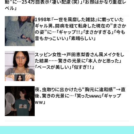
動”に…254万回表示「凄い配慮（笑）」「お顔はかなり重症レ
ベル」
1998年『一世を風靡した雑誌』に載っていた
ギャル男。闘病を経て転身した現在の”まさか
の姿”に…「ギャップ！！」「まさかすぎる」「今も
昔もかっこいい」「素晴らしい」
スッピン女性→戸田恵梨香さん風メイクをし
た結果……驚きの光景に「本人かと思った」
「ベースが美しい」「似すぎ！！」
夜、虫取りに出かけたら“胸元に違和感”→直
後、驚きの光景に…「笑ったｗｗｗ」「ギャップ
ww」