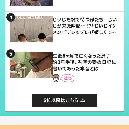
じいじを駅で待つ孫たち じい
じが来た瞬間…！？「じいじイケ
メン」「デレッデレ」「嬉しくて可
愛くてたまらない」「幸せになれ
る」
生後8ヶ月で亡くなった息子
約3年半後、当時の妻の日記に
書いてあった本音とは
6位以降はこちら