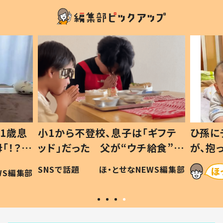
1歳息
小1から不登校、息子は「ギフテ
ひ孫に
「！？」
ッド」だった 父が“ウチ給食”を
が、抱
に「可愛
作り続ける理由とは #令和の親
「涙が
SNSで話題
ほ・とせなNEWS編集部
WS編集部
#令和の子
い」