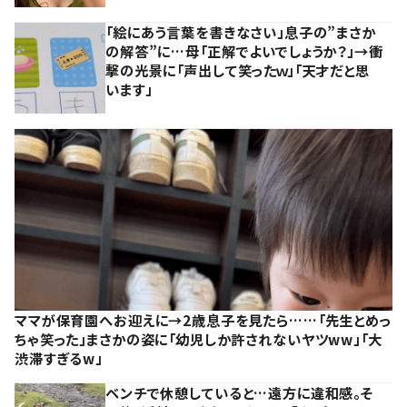
「絵にあう言葉を書きなさい」息子の”まさか
の解答”に…母「正解でよいでしょうか？」→衝
撃の光景に「声出して笑ったｗ」「天才だと思
います」
ママが保育園へお迎えに→2歳息子を見たら……「先生とめっ
ちゃ笑った」まさかの姿に「幼児しか許されないヤツww」「大
渋滞すぎるw」
ベンチで休憩していると…遠方に違和感。そ