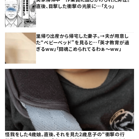
直後、目撃した衝撃の光景に…「えっ」
里帰り出産から帰宅した妻子。→夫が用意し
た“ベビーベッド”を見ると…「英才教育が過
ぎるww」「闘魂こめられてるわぁ～ww」
怪我をした4歳娘。直後、それを見た2歳息子の“衝撃の行