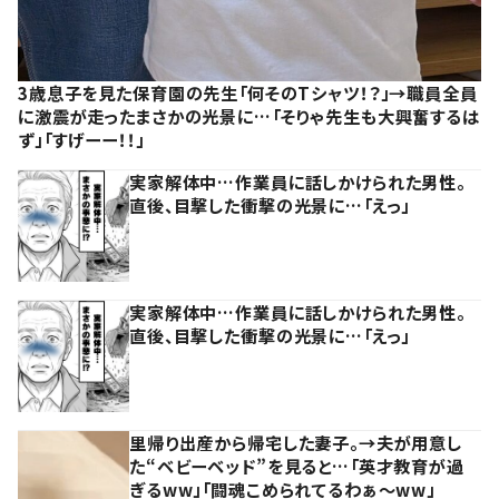
3歳息子を見た保育園の先生「何そのTシャツ！？」→職員全員
に激震が走ったまさかの光景に…「そりゃ先生も大興奮するは
ず」「すげーー！！」
実家解体中…作業員に話しかけられた男性。
直後、目撃した衝撃の光景に…「えっ」
実家解体中…作業員に話しかけられた男性。
直後、目撃した衝撃の光景に…「えっ」
里帰り出産から帰宅した妻子。→夫が用意し
た“ベビーベッド”を見ると…「英才教育が過
ぎるww」「闘魂こめられてるわぁ～ww」