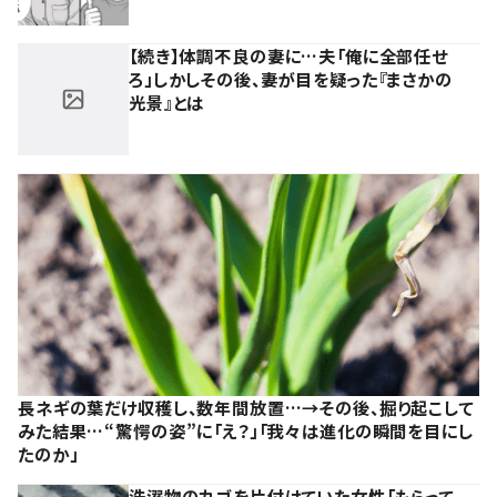
【続き】体調不良の妻に…夫「俺に全部任せ
ろ」しかしその後、妻が目を疑った『まさかの
光景』とは
長ネギの葉だけ収穫し、数年間放置…→その後、掘り起こして
みた結果…“驚愕の姿”に「え？」「我々は進化の瞬間を目にし
たのか」
洗濯物のカゴを片付けていた女性「もらって