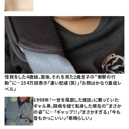
怪我をした4歳娘。直後、それを見た2歳息子の“衝撃の行
動”に…254万回表示「凄い配慮（笑）」「お顔はかなり重症レ
ベル」
1998年『一世を風靡した雑誌』に載っていた
ギャル男。闘病を経て転身した現在の”まさか
の姿”に…「ギャップ！！」「まさかすぎる」「今も
昔もかっこいい」「素晴らしい」