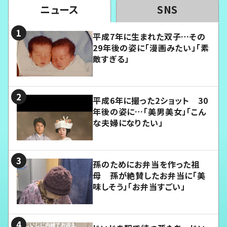
ニュース
SNS
平成7年に生まれた双子…その
29年後の姿に「漫画みたい」「素
敵すぎる」
平成6年に撮った2ショット 30
年後の姿に…「美男美女」「こん
な夫婦になりたい」
孫のためにお弁当を作った祖
母 孫が絶賛したお弁当に「美
味しそう」「お弁当すごい」