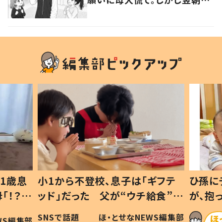
母が見た光景に「ほっこり」「尊
すぎる」
歳息
小1から不登校、息子は「ギフテ
ひ孫にデレ
？」
ッド」だった 父が“ウチ給食”を
が、抱っこ
可愛
作り続ける理由とは #令和の親
「涙が出ま
SNSで話題
ほ・とせなNEWS編集部
編集部