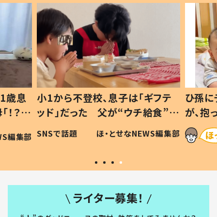
1歳息
小1から不登校、息子は「ギフテ
ひ孫に
「！？」
ッド」だった 父が“ウチ給食”を
が、抱
に「可愛
作り続ける理由とは #令和の親
「涙が
SNSで話題
ほ・とせなNEWS編集部
WS編集部
#令和の子
い」
ライター募集！