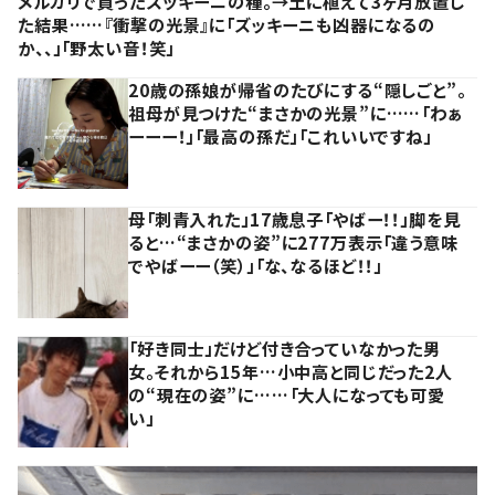
メルカリで買ったズッキーニの種。→土に植えて3ヶ月放置し
た結果……『衝撃の光景』に「ズッキーニも凶器になるの
か、、」「野太い音！笑」
20歳の孫娘が帰省のたびにする“隠しごと”。
祖母が見つけた“まさかの光景”に……「わぁ
ーーー！」「最高の孫だ」「これいいですね」
母「刺青入れた」17歳息子「やばー！！」脚を見
ると…“まさかの姿”に277万表示「違う意味
でやばーー（笑）」「な、なるほど！！」
「好き同士」だけど付き合っていなかった男
女。それから15年…小中高と同じだった2人
の“現在の姿”に……「大人になっても可愛
い」