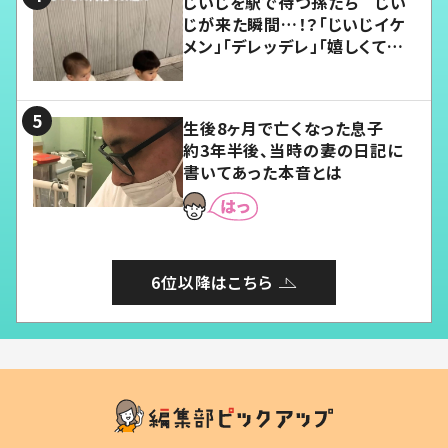
じいじを駅で待つ孫たち じい
じが来た瞬間…！？「じいじイケ
メン」「デレッデレ」「嬉しくて可
愛くてたまらない」「幸せになれ
る」
生後8ヶ月で亡くなった息子
約3年半後、当時の妻の日記に
書いてあった本音とは
6位以降はこちら