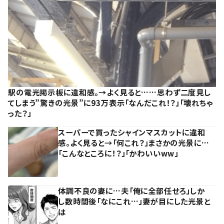
駅の電光掲示板に違和感。→よく見ると……思わず二度見し
てしまう”驚きの光景”に93万表示「なんだこれ！？」「壊れちゃ
った？」
スーパーで買ったシャインマスカットに違和
感。よく見ると→「何これ？」まさかの光景に…
「こんなところに！？」「かわいいww」
体調不良の妻に…夫「俺に全部任せろ」しか
し数時間後「なにこれ…」妻が目にした光景と
は