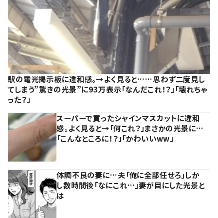
駅の電光掲示板に違和感。→よく見ると……思わず二度見し
てしまう”驚きの光景”に93万表示「なんだこれ！？」「壊れちゃ
った？」
スーパーで買ったシャインマスカットに違和
感。よく見ると→「何これ？」まさかの光景に…
「こんなところに！？」「かわいいww」
体調不良の妻に…夫「俺に全部任せろ」しか
し数時間後「なにこれ…」妻が目にした光景と
は