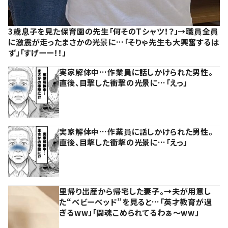
3歳息子を見た保育園の先生「何そのTシャツ！？」→職員全員
に激震が走ったまさかの光景に…「そりゃ先生も大興奮するは
ず」「すげーー！！」
実家解体中…作業員に話しかけられた男性。
直後、目撃した衝撃の光景に…「えっ」
実家解体中…作業員に話しかけられた男性。
直後、目撃した衝撃の光景に…「えっ」
里帰り出産から帰宅した妻子。→夫が用意し
た“ベビーベッド”を見ると…「英才教育が過
ぎるww」「闘魂こめられてるわぁ～ww」