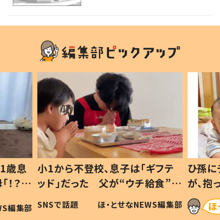
てこういうことか…」「感激」
1歳息
小1から不登校、息子は「ギフテ
ひ孫に
「！？」
ッド」だった 父が“ウチ給食”を
が、抱
に「可愛
作り続ける理由とは #令和の親
「涙が
SNSで話題
ほ・とせなNEWS編集部
WS編集部
#令和の子
い」