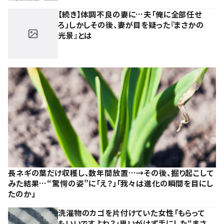
【続き】体調不良の妻に…夫「俺に全部任せ
ろ」しかしその後、妻が目を疑った『まさかの
光景』とは
長ネギの葉だけ収穫し、数年間放置…→その後、掘り起こして
みた結果…“驚愕の姿”に「え？」「我々は進化の瞬間を目にし
たのか」
洗濯物のカゴを片付けていた女性「もらって
もいいですよね？」思いがけず手にした“まさ