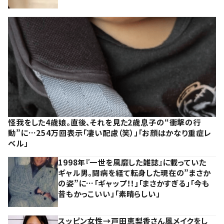
怪我をした4歳娘。直後、それを見た2歳息子の“衝撃の行
動”に…254万回表示「凄い配慮（笑）」「お顔はかなり重症レ
ベル」
1998年『一世を風靡した雑誌』に載っていた
ギャル男。闘病を経て転身した現在の”まさか
の姿”に…「ギャップ！！」「まさかすぎる」「今も
昔もかっこいい」「素晴らしい」
スッピン女性→戸田恵梨香さん風メイクをし