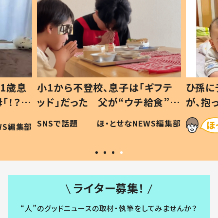
1歳息
小1から不登校、息子は「ギフテ
ひ孫に
「！？」
ッド」だった 父が“ウチ給食”を
が、抱
に「可愛
作り続ける理由とは #令和の親
「涙が
SNSで話題
ほ・とせなNEWS編集部
WS編集部
#令和の子
い」
ライター募集！
“人”のグッドニュースの取材・執筆をしてみませんか？