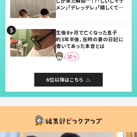
じが来た瞬間…！？「じいじイケ
メン」「デレッデレ」「嬉しくて可
愛くてたまらない」「幸せになれ
る」
生後8ヶ月で亡くなった息子
約3年半後、当時の妻の日記に
書いてあった本音とは
6位以降はこちら