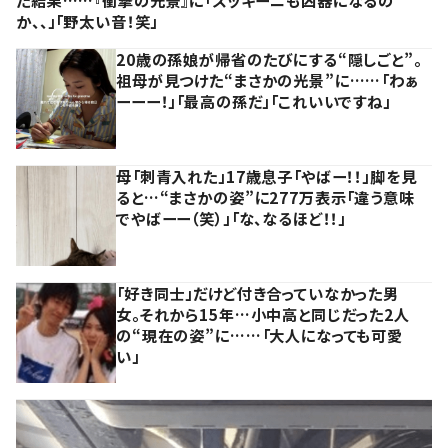
た結果……『衝撃の光景』に「ズッキーニも凶器になるの
か、、」「野太い音！笑」
20歳の孫娘が帰省のたびにする“隠しごと”。
祖母が見つけた“まさかの光景”に……「わぁ
ーーー！」「最高の孫だ」「これいいですね」
母「刺青入れた」17歳息子「やばー！！」脚を見
ると…“まさかの姿”に277万表示「違う意味
でやばーー（笑）」「な、なるほど！！」
「好き同士」だけど付き合っていなかった男
女。それから15年…小中高と同じだった2人
の“現在の姿”に……「大人になっても可愛
い」