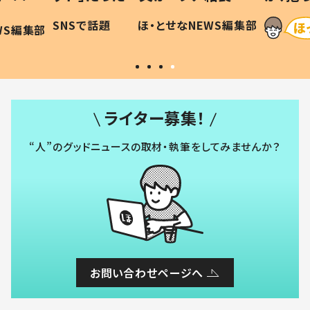
に「可愛
作り続ける理由とは #令和の親
「涙が
SNSで話題
ほ・とせなNEWS編集部
WS編集部
#令和の子
い」
ライター募集！
“人”のグッドニュースの取材・執筆をしてみませんか？
お問い合わせページへ