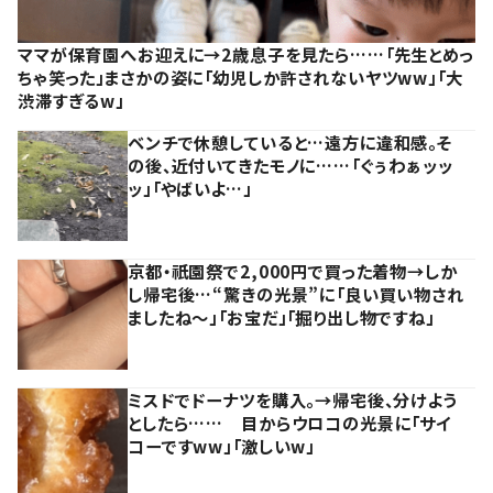
ママが保育園へお迎えに→2歳息子を見たら……「先生とめっ
ちゃ笑った」まさかの姿に「幼児しか許されないヤツww」「大
渋滞すぎるw」
ベンチで休憩していると…遠方に違和感。そ
の後、近付いてきたモノに……「ぐぅわぁッッ
ッ」「やばいよ…」
京都・祇園祭で2,000円で買った着物→しか
し帰宅後…“驚きの光景”に「良い買い物され
ましたね～」「お宝だ」「掘り出し物ですね」
ミスドでドーナツを購入。→帰宅後、分けよう
としたら…… 目からウロコの光景に「サイ
コーですww」「激しいw」