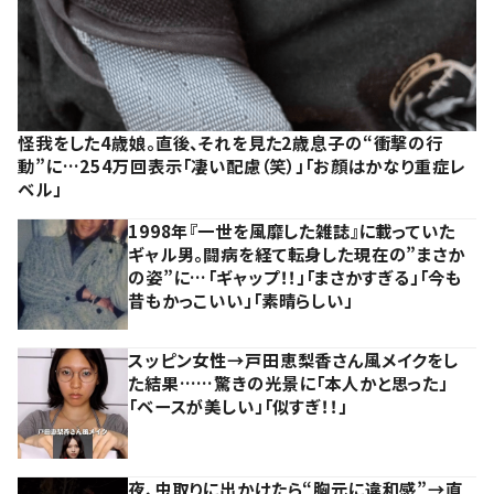
怪我をした4歳娘。直後、それを見た2歳息子の“衝撃の行
動”に…254万回表示「凄い配慮（笑）」「お顔はかなり重症レ
ベル」
1998年『一世を風靡した雑誌』に載っていた
ギャル男。闘病を経て転身した現在の”まさか
の姿”に…「ギャップ！！」「まさかすぎる」「今も
昔もかっこいい」「素晴らしい」
スッピン女性→戸田恵梨香さん風メイクをし
た結果……驚きの光景に「本人かと思った」
「ベースが美しい」「似すぎ！！」
夜、虫取りに出かけたら“胸元に違和感”→直