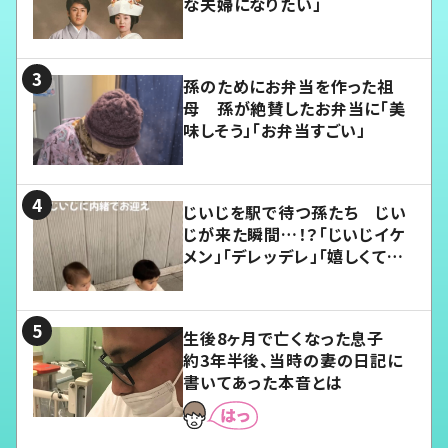
な夫婦になりたい」
孫のためにお弁当を作った祖
母 孫が絶賛したお弁当に「美
味しそう」「お弁当すごい」
じいじを駅で待つ孫たち じい
じが来た瞬間…！？「じいじイケ
メン」「デレッデレ」「嬉しくて可
愛くてたまらない」「幸せになれ
る」
生後8ヶ月で亡くなった息子
約3年半後、当時の妻の日記に
書いてあった本音とは