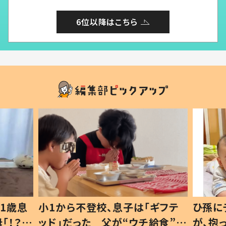
6位以降はこちら
1歳息
小1から不登校、息子は「ギフテ
ひ孫に
「！？」
ッド」だった 父が“ウチ給食”を
が、抱