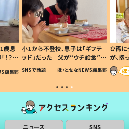
1歳息
小1から不登校、息子は「ギフテ
ひ孫に
「！？」
ッド」だった 父が“ウチ給食”を
が、抱
に「可愛
作り続ける理由とは #令和の親
「涙が
SNSで話題
ほ・とせなNEWS編集部
WS編集部
#令和の子
い」
ニュース
SNS