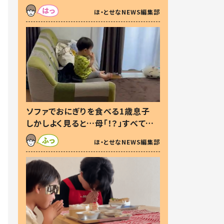
た本音とは
ほ・とせなNEWS編集部
ソファでおにぎりを食べる1歳息子
しかしよく見ると…母「！？」すべてを
察した母の投稿に「可愛いから許
ほ・とせなNEWS編集部
す！」「現行犯〜」