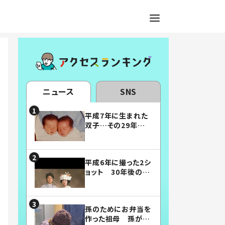
ニュース
SNS
平成7年に生まれた
双子…その29年後
の姿に「漫画みたい」
「素敵すぎる」
平成6年に撮った2シ
ョット 30年後の姿
に…「美男美女」「こ
んな夫婦になりた
い」
孫のためにお弁当を
作った祖母 孫が絶