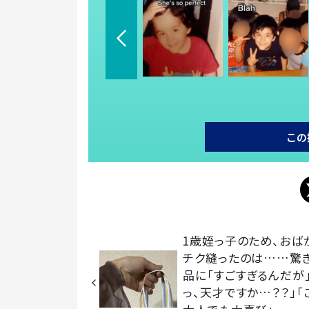
この
1歳姪っ子のため、おば
チク縫ったのは……驚
品に「すごすぎるんだが
っ、天才ですか…？？」「