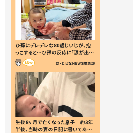
ひ孫にデレデレな80歳じいじが、抱
っこすると…ひ孫の反応に「涙が出ま
した」「可愛くて仕方ない」
ほ・とせなNEWS編集部
生後8ヶ月で亡くなった息子 約3年
半後、当時の妻の日記に書いてあっ