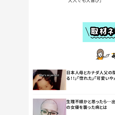
大人でも大喜び」
日本人母とカナダ人父の間
る！！」「惚れた」「可愛いや
生理不順かと思ったら…出
の女優を襲った病とは