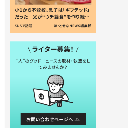
小1から不登校、息子は「ギフテッド」
だった 父が“ウチ給食”を作り続け
る理由とは #令和の親 #令和の子
SNSで話題
ほ・とせなNEWS編集部
ライター募集！
“人”のグッドニュースの取材・執筆をし
てみませんか？
お問い合わせページへ