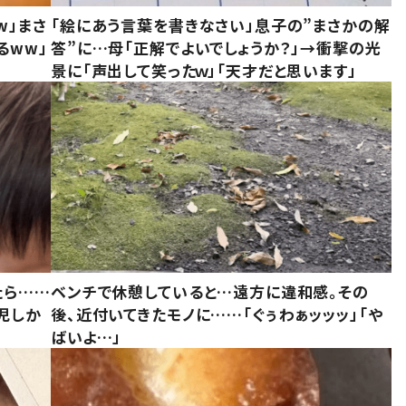
w」まさ
「絵にあう言葉を書きなさい」息子の”まさかの解
るww」
答”に…母「正解でよいでしょうか？」→衝撃の光
景に「声出して笑ったｗ」「天才だと思います」
たら……
ベンチで休憩していると…遠方に違和感。その
児しか
後、近付いてきたモノに……「ぐぅわぁッッッ」「や
ばいよ…」