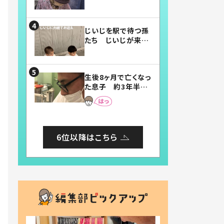
賛したお弁当に「美
味しそう」「お弁当す
ごい」
じいじを駅で待つ孫
たち じいじが来た
瞬間…！？「じいじイ
ケメン」「デレッデレ」
「嬉しくて可愛くてた
生後8ヶ月で亡くなっ
まらない」「幸せにな
た息子 約3年半
れる」
後、当時の妻の日記
に書いてあった本音
とは
6位以降はこちら