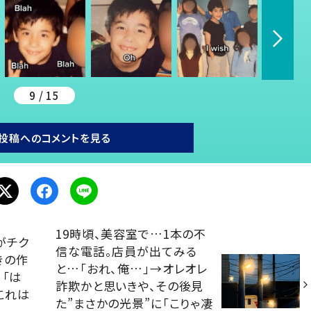
9 / 15
投稿へのコメントを見る
19時頃、美容室で…1本の不
がチク
信な電話。店員が出てみる
きの作
と…「おれ、俺…」→オレオレ
」「は
詐欺かと思いきや、その後見
これは
た”まさかの光景”に「こりゃ凄