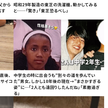
父から
昭和29年製造の東芝の洗濯機。動かしてみる
省す
と……「驚き」「東芝恐るべし」
直後、
中学生の時に出会うも“別々の道を歩んでい
んサイコ
た”男女。しかし10年後の現在→”まさかすぎる
姿”に…「2人とも遠回りしたんだね」「素敵過ぎ
る」