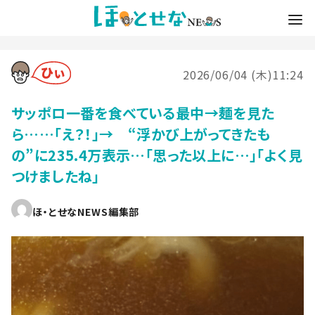
2026/06/04 (木)11:24
サッポロ一番を食べている最中→麺を見た
ら……「え？！」→ “浮かび上がってきたも
の”に235.4万表示…「思った以上に…」「よく見
つけましたね」
ほ・とせなNEWS編集部