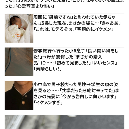
った」「心霊写真より怖い」
周囲に「男前ですね」と言われていた赤ちゃ
ん。成長した現在、まさかの姿に…「きゃああ」
「これは、モテるぞぉ」「客観的にイケメン」
修学旅行へ行った小6息子「良い買い物をし
た！」→母が驚愕した“まさかの購入
品”に……「初めて見ました！」「いいセンス」
「素晴らしい！」
小中高で男子校だった男性→学生の頃の姿
を見ると……「共学だったら絶対モテてた」ま
さかの光景に「今から告白しに向かいます」
「イケメンすぎ」