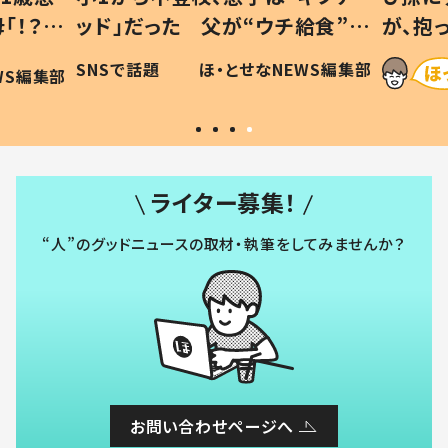
「！？」
ッド」だった 父が“ウチ給食”を
が、抱
に「可愛
作り続ける理由とは #令和の親
「涙が
SNSで話題
ほ・とせなNEWS編集部
WS編集部
#令和の子
い」
ライター募集！
“人”のグッドニュースの取材・執筆をしてみませんか？
お問い合わせページへ