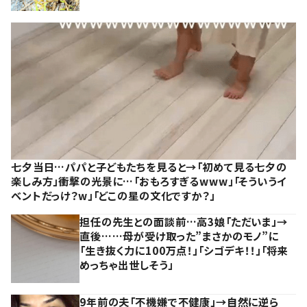
七夕当日…パパと子どもたちを見ると→「初めて見る七夕の
楽しみ方」衝撃の光景に…「おもろすぎるwww」「そういうイ
ベントだっけ？w」「どこの星の文化ですか？」
担任の先生との面談前…高3娘「ただいま」→
直後……母が受け取った”まさかのモノ”に
「生き抜く力に100万点！」「シゴデキ！！」「将来
めっちゃ出世しそう」
9年前の夫「不機嫌で不健康」→自然に逆ら