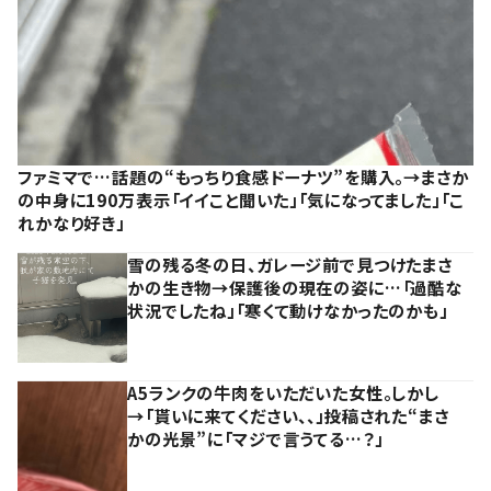
ファミマで…話題の“もっちり食感ドーナツ”を購入。→まさか
の中身に190万表示「イイこと聞いた」「気になってました」「こ
れかなり好き」
雪の残る冬の日、ガレージ前で見つけたまさ
かの生き物→保護後の現在の姿に…「過酷な
状況でしたね」「寒くて動けなかったのかも」
A5ランクの牛肉をいただいた女性。しかし
→「貰いに来てください、、」投稿された“まさ
かの光景”に「マジで言うてる…？」