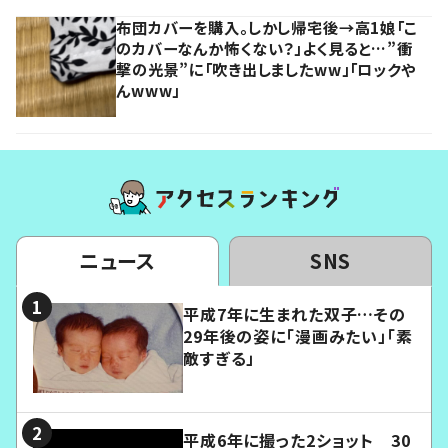
布団カバーを購入。しかし帰宅後→高1娘「こ
のカバーなんか怖くない？」よく見ると…”衝
撃の光景”に「吹き出しましたww」「ロックや
んwww」
ニュース
SNS
平成7年に生まれた双子…その
29年後の姿に「漫画みたい」「素
敵すぎる」
平成6年に撮った2ショット 30