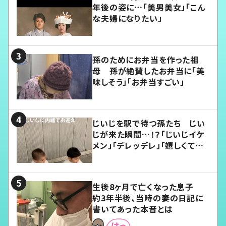
年後の姿に…「美男美女」「こん
な夫婦になりたい」
孫のためにお弁当を作った祖
母 孫が絶賛したお弁当に「美
味しそう」「お弁当すごい」
じいじを駅で待つ孫たち じい
じが来た瞬間…！？「じいじイケ
メン」「デレッデレ」「嬉しくて可
愛くてたまらない」「幸せになれ
る」
生後8ヶ月で亡くなった息子
約3年半後、当時の妻の日記に
書いてあった本音とは