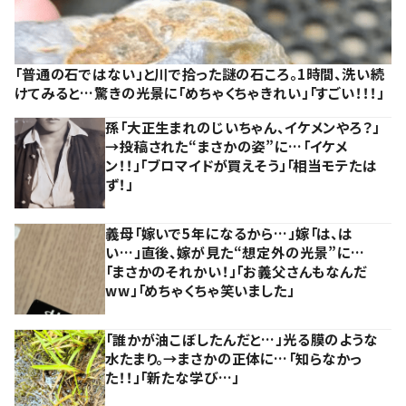
「普通の石ではない」と川で拾った謎の石ころ。1時間、洗い続
けてみると…驚きの光景に「めちゃくちゃきれい」「すごい！！！」
孫「大正生まれのじいちゃん、イケメンやろ？」
→投稿された“まさかの姿”に…「イケメ
ン！！」「ブロマイドが買えそう」「相当モテたは
ず！」
義母「嫁いで5年になるから…」嫁「は、は
い…」直後、嫁が見た“想定外の光景”に…
「まさかのそれかい！」「お義父さんもなんだ
ww」「めちゃくちゃ笑いました」
「誰かが油こぼしたんだと…」光る膜のような
水たまり。→まさかの正体に…「知らなかっ
た！！」「新たな学び…」