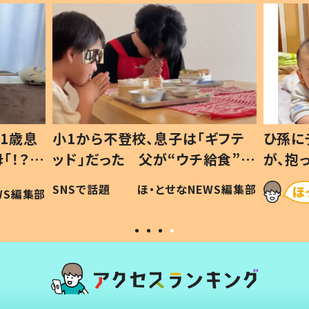
1歳息
小1から不登校、息子は「ギフテ
ひ孫に
「！？」
ッド」だった 父が“ウチ給食”を
が、抱
に「可愛
作り続ける理由とは #令和の親
「涙が
SNSで話題
ほ・とせなNEWS編集部
WS編集部
#令和の子
い」