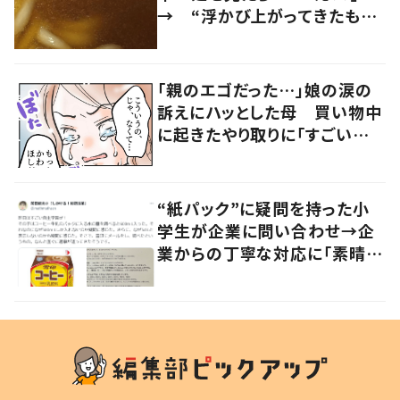
→ “浮かび上がってきたも
の”に235.4万表示…「思った
以上に…」「よく見つけました
ね」
「親のエゴだった…」娘の涙の
訴えにハッとした母 買い物中
に起きたやり取りに「すごい分
かる」「改めて気付かされた」
“紙パック”に疑問を持った小
学生が企業に問い合わせ→企
業からの丁寧な対応に「素晴ら
しい」の声