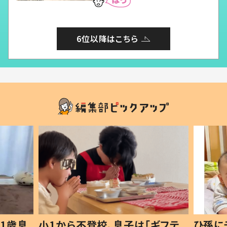
6位以降はこちら
1歳息
小1から不登校、息子は「ギフテ
ひ孫に