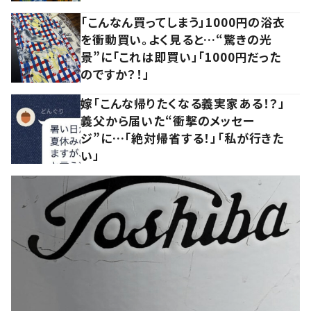
「こんなん買ってしまう」1000円の浴衣
を衝動買い。よく見ると…“驚きの光
景”に「これは即買い」「1000円だった
のですか？！」
嫁「こんな帰りたくなる義実家ある！？」
義父から届いた“衝撃のメッセー
ジ”に…「絶対帰省する！」「私が行きた
い」