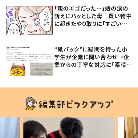
ね」
「親のエゴだった…」娘の涙の
訴えにハッとした母 買い物中
に起きたやり取りに「すごい分
かる」「改めて気付かされた」
“紙パック”に疑問を持った小
学生が企業に問い合わせ→企
業からの丁寧な対応に「素晴ら
しい」の声