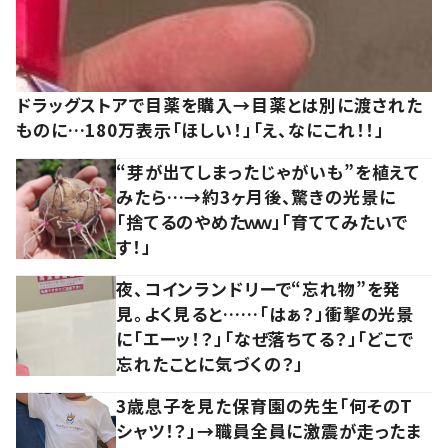
ドラッグストアで目薬を購入→目薬とは別に渡された
ものに…180万表示「ほしい！」「え、なにこれ！！」
“芽が出てしまったじゃがいも”を植えて
みたら…→約3ヶ月後、驚きの光景に
「捨てるのやめたｗｗ」「育ててみたいで
す！」
夜、コインランドリーで“忘れ物”を発
見。よく見ると……「はぁ？」衝撃の光景
に「エーッ！？」「なぜ落ちてる？」「どこで
忘れたことに気づくの？」
3歳息子を見た保育園の先生「何そのT
シャツ！？」→職員全員に激震が走ったま