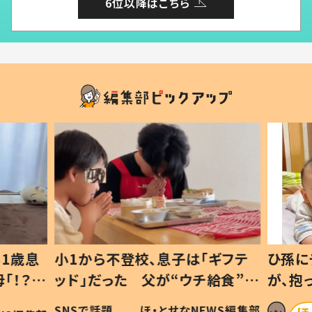
6位以降はこちら
1歳息
小1から不登校、息子は「ギフテ
ひ孫に
「！？」
ッド」だった 父が“ウチ給食”を
が、抱
に「可愛
作り続ける理由とは #令和の親
「涙が
SNSで話題
ほ・とせなNEWS編集部