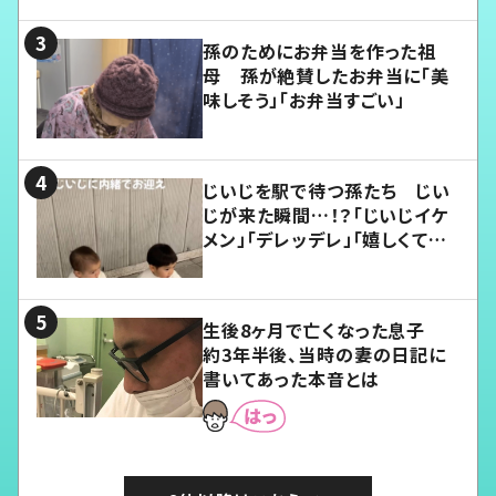
孫のためにお弁当を作った祖
母 孫が絶賛したお弁当に「美
味しそう」「お弁当すごい」
じいじを駅で待つ孫たち じい
じが来た瞬間…！？「じいじイケ
メン」「デレッデレ」「嬉しくて可
愛くてたまらない」「幸せになれ
る」
生後8ヶ月で亡くなった息子
約3年半後、当時の妻の日記に
書いてあった本音とは