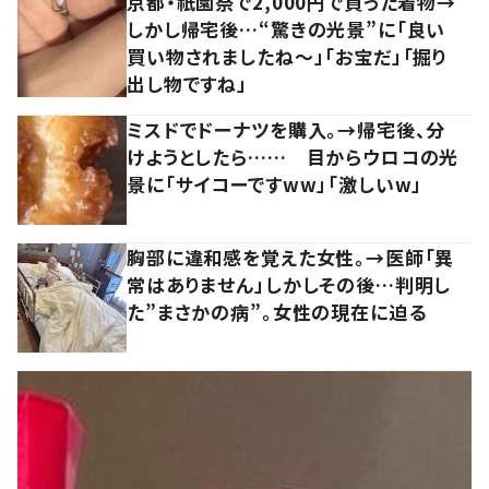
京都・祇園祭で2,000円で買った着物→
しかし帰宅後…“驚きの光景”に「良い
買い物されましたね～」「お宝だ」「掘り
出し物ですね」
ミスドでドーナツを購入。→帰宅後、分
けようとしたら…… 目からウロコの光
景に「サイコーですww」「激しいw」
胸部に違和感を覚えた女性。→医師「異
常はありません」しかしその後…判明し
た”まさかの病”。女性の現在に迫る