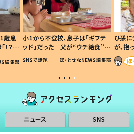
1歳息
小1から不登校、息子は「ギフテ
ひ孫に
「！？」
ッド」だった 父が“ウチ給食”を
が、抱
に「可愛
作り続ける理由とは #令和の親
「涙が
SNSで話題
ほ・とせなNEWS編集部
WS編集部
#令和の子
い」
ニュース
SNS