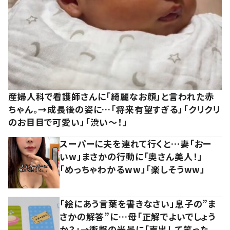
産婦人科で看護師さんに「綺麗なお顔」と言われた赤
ちゃん。→成長後の姿に…「将来有望すぎる」「クリクリ
のお目目で可愛い」「渋い～！」
スーパーに夫を連れて行くと…妻「おー
いw」まさかの行動に「奥さん美人！」
「めっちゃわかるww」「楽しそうww」
「絵にあう言葉を書きなさい」息子の”ま
さかの解答”に…母「正解でよいでしょう
か？」→衝撃の光景に「声出して笑った