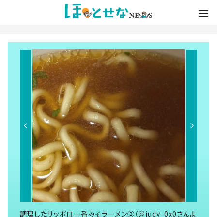
調理したサッポロ一番みそラーメン②（＠judy_0x0さんよ