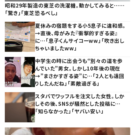
昭和29年製造の東芝の洗濯機。動かしてみると……
「驚き」「東芝恐るべし」
夏休みの宿題をする小5息子に違和感。
→直後、母がみた『衝撃的すぎる姿』
に…「息子くんサイコーww」「吹き出し
ちゃいましたww」
中学生の時に出会うも“別々の道を歩
んでいた”男女。しかし10年後の現在
→”まさかすぎる姿”に…「2人とも遠回
りしたんだね」「素敵過ぎる」
スタバでワッフルを注文した女性。しか
しその後、SNSが騒然とした投稿に…
「知らなかった」「ヤバい安い」