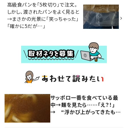
高級食パンを「5枚切り」で注文。
しかし、渡されたパンをよく見ると
→まさかの光景に「笑っちゃった」
「確かに5だが…」
サッポロ一番を食べている最
中→麺を見たら……「え？！」
→ “浮かび上がってきたも
の”に235.4万表示…「思った
以上に…」「よく見つけました