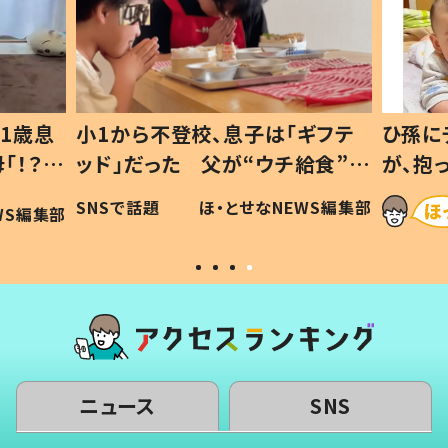
1歳息
小1から不登校、息子は「ギフテ
ひ孫に
「！？」
ッド」だった 父が“ウチ給食”を
が、抱
に「可愛
作り続ける理由とは #令和の親
「涙が
SNSで話題
ほ・とせなNEWS編集部
WS編集部
#令和の子
い」
ニュース
SNS