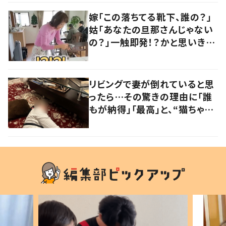
嫁「この落ちてる靴下、誰の？」
姑「あなたの旦那さんじゃない
の？」一触即発！？かと思いき
や…持ち主が判明し「声だして
大爆笑しちゃった」
リビングで妻が倒れていると思
ったら…その驚きの理由に「誰
もが納得」「最高」と、“猫ちゃん
好きユーザー”からの共感集ま
る！