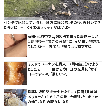
ベンチで休憩していると…遠方に違和感。その後、近付いてき
たモノに……「ぐぅわぁッッッ」「やばいよ…」
京都・祇園祭で2,000円で買った着物→しか
し帰宅後…“驚きの光景”に「良い買い物され
ましたね～」「お宝だ」「掘り出し物ですね」
ミスドでドーナツを購入。→帰宅後、分けよう
としたら…… 目からウロコの光景に「サイ
コーですww」「激しいw」
胸部に違和感を覚えた女性。→医師「異常は
ありません」しかしその後…判明した”まさか
の病”。女性の現在に迫る