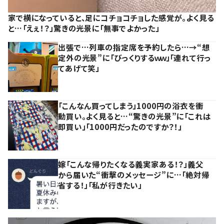
家で横になっていると、足にコチョコチョした感覚が。よく見る
と…「えぇ！？」驚きの光景に「無事でよかった」
出張で…列車の指定席を予約したら…→“想
定外の光景”に「びっくりするｗｗ」「連れて行っ
てあげて笑」
「こんなん買ってしまう」1000円の浴衣を衝
動買い。よく見ると…“驚きの光景”に「これは
即買い」「1000円だったのですか？！」
嫁「こんな帰りたくなる義実家ある！？」義父
から届いた“衝撃のメッセージ”に…「絶対帰
省する！」「私が行きたい」