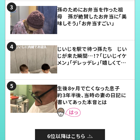
孫のためにお弁当を作った祖
母 孫が絶賛したお弁当に「美
味しそう」「お弁当すごい」
じいじを駅で待つ孫たち じい
じが来た瞬間…！？「じいじイケ
メン」「デレッデレ」「嬉しくて可
愛くてたまらない」「幸せになれ
る」
生後8ヶ月で亡くなった息子
約3年半後、当時の妻の日記に
書いてあった本音とは
6位以降はこちら