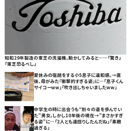
昭和29年製造の東芝の洗濯機。動かしてみると……「驚き」
「東芝恐るべし」
夏休みの宿題をする小5息子に違和感。→直
後、母がみた『衝撃的すぎる姿』に…「息子くん
サイコーww」「吹き出しちゃいましたww」
中学生の時に出会うも“別々の道を歩んでい
た”男女。しかし10年後の現在→”まさかすぎ
る姿”に…「2人とも遠回りしたんだね」「素敵
過ぎる」