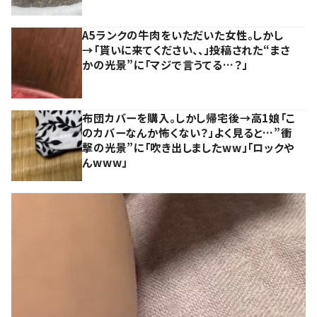
A5ランクの牛肉をいただいた女性。しかし
→「貰いに来てください、、」投稿された“まさ
かの光景”に「マジで言うてる…？」
布団カバーを購入。しかし帰宅後→高1娘「こ
のカバーなんか怖くない？」よく見ると…”衝
撃の光景”に「吹き出しましたww」「ロックや
んwww」