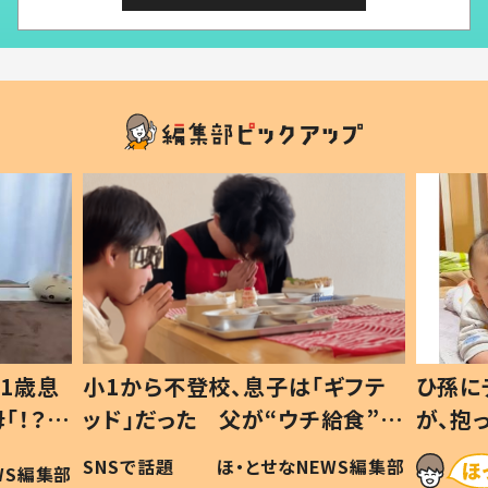
1歳息
小1から不登校、息子は「ギフテ
ひ孫に
「！？」
ッド」だった 父が“ウチ給食”を
が、抱
に「可愛
作り続ける理由とは #令和の親
「涙が
SNSで話題
ほ・とせなNEWS編集部
WS編集部
#令和の子
い」