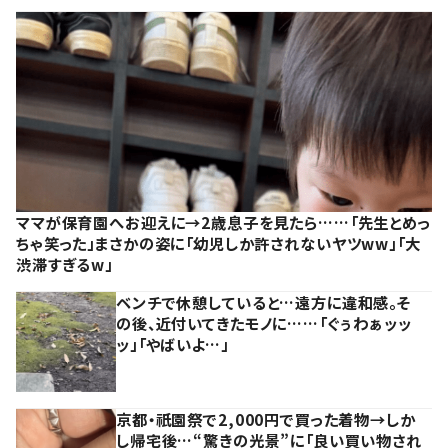
ママが保育園へお迎えに→2歳息子を見たら……「先生とめっ
ちゃ笑った」まさかの姿に「幼児しか許されないヤツww」「大
渋滞すぎるw」
ベンチで休憩していると…遠方に違和感。そ
の後、近付いてきたモノに……「ぐぅわぁッッ
ッ」「やばいよ…」
京都・祇園祭で2,000円で買った着物→しか
し帰宅後…“驚きの光景”に「良い買い物され