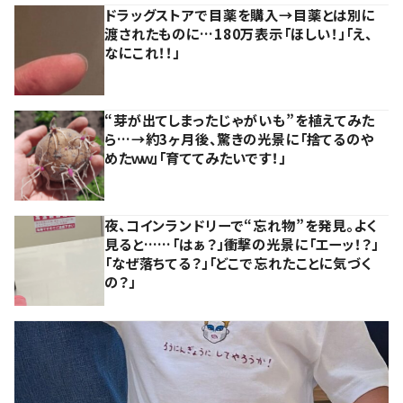
ドラッグストアで目薬を購入→目薬とは別に
渡されたものに…180万表示「ほしい！」「え、
なにこれ！！」
“芽が出てしまったじゃがいも”を植えてみた
ら…→約3ヶ月後、驚きの光景に「捨てるのや
めたｗｗ」「育ててみたいです！」
夜、コインランドリーで“忘れ物”を発見。よく
見ると……「はぁ？」衝撃の光景に「エーッ！？」
「なぜ落ちてる？」「どこで忘れたことに気づく
の？」