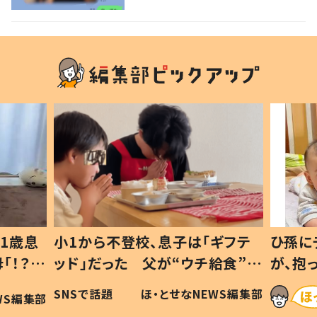
ない1歳児が可愛すぎる…！
1歳息
小1から不登校、息子は「ギフテ
ひ孫に
「！？」
ッド」だった 父が“ウチ給食”を
が、抱
に「可愛
作り続ける理由とは #令和の親
「涙が
SNSで話題
ほ・とせなNEWS編集部
WS編集部
#令和の子
い」