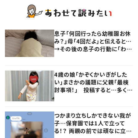
息子「何回行ったら幼稚園お休
み？」母「4回だよ」と伝えると…
→その後の息子の行動に「わか
るよその気持ち」「うちの子も！」
の声
4歳の娘「かぞくかいぎがした
い」まさかの議題に父親「最検
討事項！」 投稿すると…多くの
意見が寄せられる！
つかまり立ちしかできない我が
子…保育園では1人で立って
る！？ 両親の前では頑なに立た