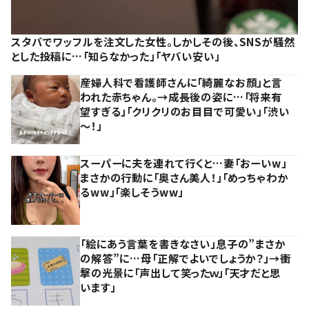
スタバでワッフルを注文した女性。しかしその後、SNSが騒然
とした投稿に…「知らなかった」「ヤバい安い」
産婦人科で看護師さんに「綺麗なお顔」と言
われた赤ちゃん。→成長後の姿に…「将来有
望すぎる」「クリクリのお目目で可愛い」「渋い
～！」
スーパーに夫を連れて行くと…妻「おーいw」
まさかの行動に「奥さん美人！」「めっちゃわか
るww」「楽しそうww」
「絵にあう言葉を書きなさい」息子の”まさか
の解答”に…母「正解でよいでしょうか？」→衝
撃の光景に「声出して笑ったｗ」「天才だと思
います」