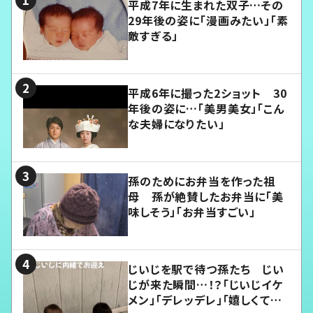
平成7年に生まれた双子…その
29年後の姿に「漫画みたい」「素
敵すぎる」
平成6年に撮った2ショット 30
年後の姿に…「美男美女」「こん
な夫婦になりたい」
孫のためにお弁当を作った祖
母 孫が絶賛したお弁当に「美
味しそう」「お弁当すごい」
じいじを駅で待つ孫たち じい
じが来た瞬間…！？「じいじイケ
メン」「デレッデレ」「嬉しくて可