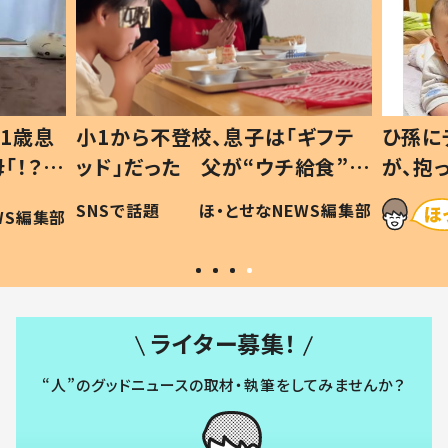
1歳息
小1から不登校、息子は「ギフテ
ひ孫に
「！？」
ッド」だった 父が“ウチ給食”を
が、抱
に「可愛
作り続ける理由とは #令和の親
「涙が
SNSで話題
ほ・とせなNEWS編集部
WS編集部
#令和の子
い」
ライター募集！
“人”のグッドニュースの取材・執筆をしてみませんか？