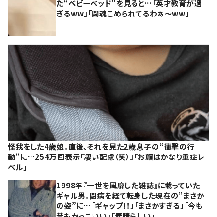
た“ベビーベッド”を見ると…「英才教育が過
ぎるww」「闘魂こめられてるわぁ～ww」
怪我をした4歳娘。直後、それを見た2歳息子の“衝撃の行
動”に…254万回表示「凄い配慮（笑）」「お顔はかなり重症レ
ベル」
1998年『一世を風靡した雑誌』に載っていた
ギャル男。闘病を経て転身した現在の”まさか
の姿”に…「ギャップ！！」「まさかすぎる」「今も
昔もかっこいい」「素晴らしい」