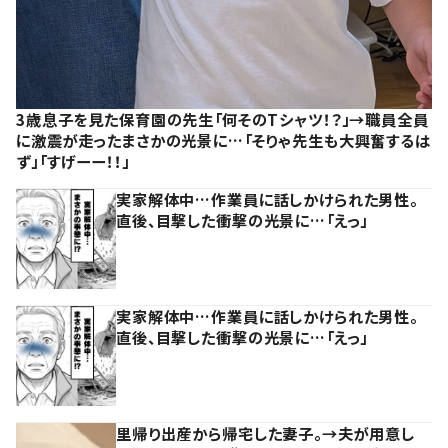
3歳息子を見た保育園の先生「何そのTシャツ！？」→職員全員
に激震が走ったまさかの光景に…「そりゃ先生も大興奮するは
ず」「すげーー！！」
実家解体中…作業員に話しかけられた男性。
直後、目撃した衝撃の光景に…「えっ」
実家解体中…作業員に話しかけられた男性。
直後、目撃した衝撃の光景に…「えっ」
里帰り出産から帰宅した妻子。→夫が用意し