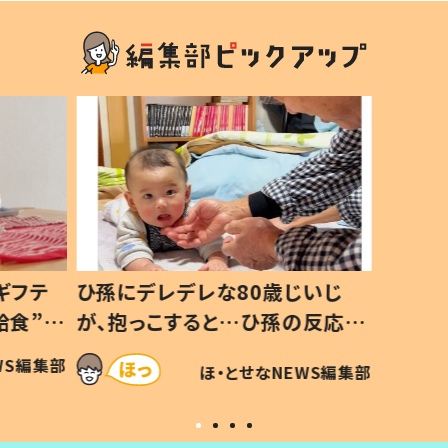
いじ
生後8ヶ月で亡くなった息子 約
ソファ
の反応に
3年半後、当時の妻の日記に書い
子 し
て仕方な
てあった本音とは
すべて
WS編集部
ほ・とせなNEWS編集部
いから