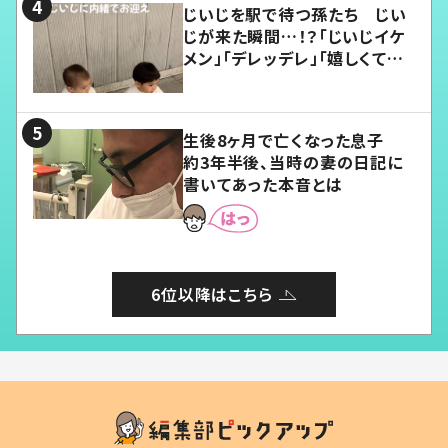
じいじを駅で待つ孫たち じい
じが来た瞬間…！？「じいじイケ
メン」「デレッデレ」「嬉しくて可
愛くてたまらない」「幸せになれ
る」
生後8ヶ月で亡くなった息子
約3年半後、当時の妻の日記に
書いてあった本音とは
6位以降はこちら