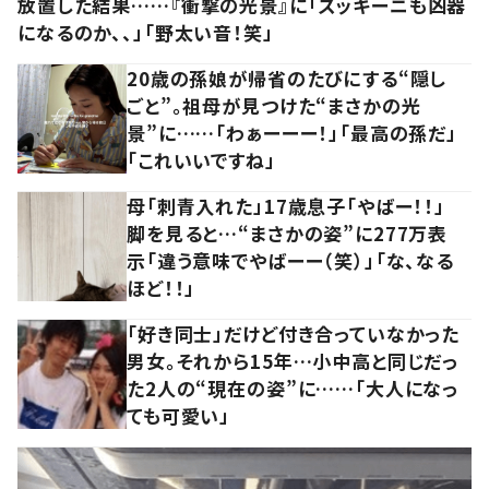
放置した結果……『衝撃の光景』に「ズッキーニも凶器
になるのか、、」「野太い音！笑」
20歳の孫娘が帰省のたびにする“隠し
ごと”。祖母が見つけた“まさかの光
景”に……「わぁーーー！」「最高の孫だ」
「これいいですね」
母「刺青入れた」17歳息子「やばー！！」
脚を見ると…“まさかの姿”に277万表
示「違う意味でやばーー（笑）」「な、なる
ほど！！」
「好き同士」だけど付き合っていなかった
男女。それから15年…小中高と同じだっ
た2人の“現在の姿”に……「大人になっ
ても可愛い」