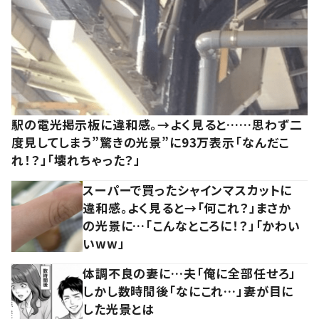
駅の電光掲示板に違和感。→よく見ると……思わず二
度見してしまう”驚きの光景”に93万表示「なんだこ
れ！？」「壊れちゃった？」
スーパーで買ったシャインマスカットに
違和感。よく見ると→「何これ？」まさか
の光景に…「こんなところに！？」「かわい
いww」
体調不良の妻に…夫「俺に全部任せろ」
しかし数時間後「なにこれ…」妻が目に
した光景とは