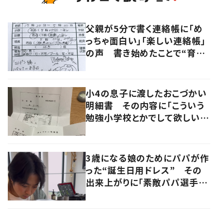
父親が5分で書く連絡帳に「め
っちゃ面白い」「楽しい連絡帳」
の声 書き始めたことで“育児
に変化”も
小4の息子に渡したおこづかい
明細書 その内容に「こういう
勉強小学校とかでして欲しい」
「社会勉強になりますね」の声
3歳になる娘のためにパパが作
った“誕生日用ドレス” その
出来上がりに「素敵パパ選手権
優勝」「パパさんカッコいい」の
声