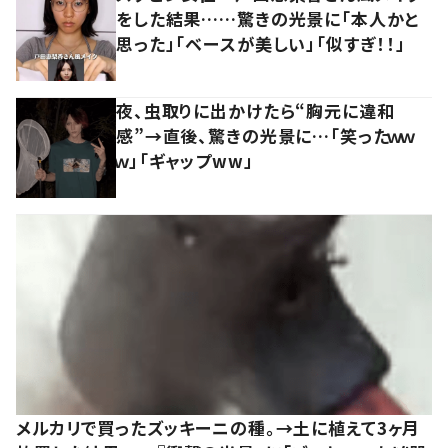
をした結果……驚きの光景に「本人かと
思った」「ベースが美しい」「似すぎ！！」
夜、虫取りに出かけたら“胸元に違和
感”→直後、驚きの光景に…「笑ったｗｗ
ｗ」「ギャップww」
メルカリで買ったズッキーニの種。→土に植えて3ヶ月