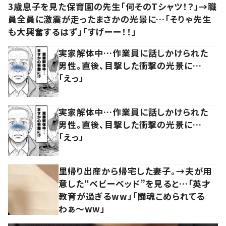
3歳息子を見た保育園の先生「何そのTシャツ！？」→職
員全員に激震が走ったまさかの光景に…「そりゃ先生
も大興奮するはず」「すげーー！！」
実家解体中…作業員に話しかけられた
男性。直後、目撃した衝撃の光景に…
「えっ」
実家解体中…作業員に話しかけられた
男性。直後、目撃した衝撃の光景に…
「えっ」
里帰り出産から帰宅した妻子。→夫が用
意した“ベビーベッド”を見ると…「英才
教育が過ぎるww」「闘魂こめられてる
わぁ～ww」