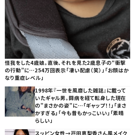
怪我をした4歳娘。直後、それを見た2歳息子の“衝撃
の行動”に…254万回表示「凄い配慮（笑）」「お顔はか
なり重症レベル」
1998年『一世を風靡した雑誌』に載って
いたギャル男。闘病を経て転身した現在
の”まさかの姿”に…「ギャップ！！」「まさ
かすぎる」「今も昔もかっこいい」「素晴
らしい」
スッピン女性→戸田恵梨香さん風メイク