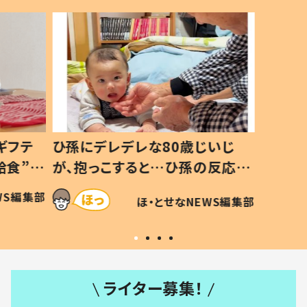
いじ
生後8ヶ月で亡くなった息子 約
ソファ
の反応に
3年半後、当時の妻の日記に書い
子 し
て仕方な
てあった本音とは
すべて
WS編集部
ほ・とせなNEWS編集部
いから
ライター募集！