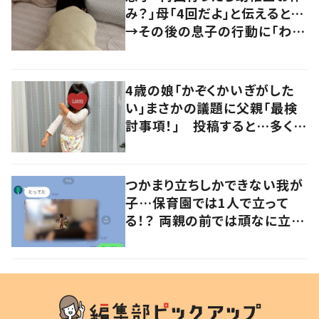
み？」母「4回だよ」と伝えると…
→その後の息子の行動に「わか
るよその気持ち」「うちの子も！」
の声
4歳の娘「かぞくかいぎがした
い」まさかの議題に父親「最検
討事項！」 投稿すると…多くの
意見が寄せられる！
つかまり立ちしかできない我が
子…保育園では1人で立って
る！？ 両親の前では頑なに立た
ない1歳児が可愛すぎる…！