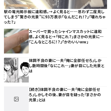
駅の電光掲示板に違和感。→よく見ると……思わず二度見し
てしまう”驚きの光景”に93万表示「なんだこれ！？」「壊れちゃ
った？」
スーパーで買ったシャインマスカットに違和
感。よく見ると→「何これ？」まさかの光景に…
「こんなところに！？」「かわいいww」
体調不良の妻に…夫「俺に全部任せろ」しか
し数時間後「なにこれ…」妻が目にした光景と
は
【続き】体調不良の妻に…夫「俺に全部任せ
ろ」しかしその後、妻が目を疑った『まさかの
光景』とは