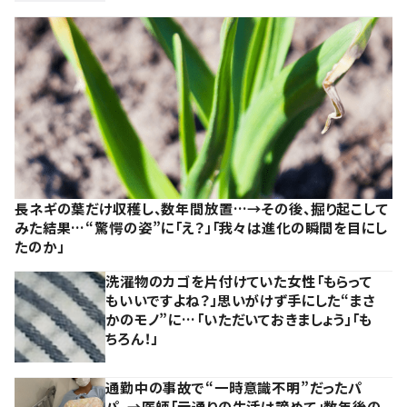
長ネギの葉だけ収穫し、数年間放置…→その後、掘り起こして
みた結果…“驚愕の姿”に「え？」「我々は進化の瞬間を目にし
たのか」
洗濯物のカゴを片付けていた女性「もらって
もいいですよね？」思いがけず手にした“まさ
かのモノ”に…「いただいておきましょう」「も
ちろん！」
通勤中の事故で“一時意識不明”だったパ
パ。→医師「元通りの生活は諦めて」数年後の