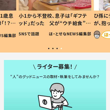
1歳息
小1から不登校、息子は「ギフテ
ひ孫に
「！？」
ッド」だった 父が“ウチ給食”を
が、抱
に「可愛
作り続ける理由とは #令和の親
「涙が
SNSで話題
ほ・とせなNEWS編集部
WS編集部
#令和の子
い」
ライター募集！
“人”のグッドニュースの取材・執筆をしてみませんか？