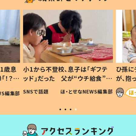
1歳息
小1から不登校、息子は「ギフテ
ひ孫に
「！？」
ッド」だった 父が“ウチ給食”を
が、抱
に「可愛
作り続ける理由とは #令和の親
「涙が
SNSで話題
ほ・とせなNEWS編集部
WS編集部
#令和の子
い」