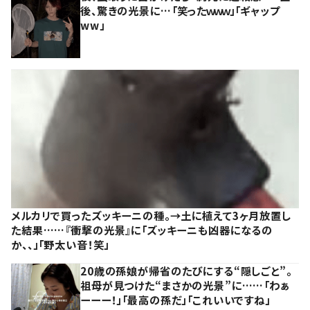
後、驚きの光景に…「笑ったｗｗｗ」「ギャップ
ww」
メルカリで買ったズッキーニの種。→土に植えて3ヶ月放置し
た結果……『衝撃の光景』に「ズッキーニも凶器になるの
か、、」「野太い音！笑」
20歳の孫娘が帰省のたびにする“隠しごと”。
祖母が見つけた“まさかの光景”に……「わぁ
ーーー！」「最高の孫だ」「これいいですね」