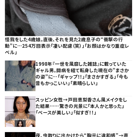
怪我をした4歳娘。直後、それを見た2歳息子の“衝撃の行
動”に…254万回表示「凄い配慮（笑）」「お顔はかなり重症レ
ベル」
1998年『一世を風靡した雑誌』に載っていた
ギャル男。闘病を経て転身した現在の”まさか
の姿”に…「ギャップ！！」「まさかすぎる」「今も
昔もかっこいい」「素晴らしい」
スッピン女性→戸田恵梨香さん風メイクをし
た結果……驚きの光景に「本人かと思った」
「ベースが美しい」「似すぎ！！」
夜、虫取りに出かけたら“胸元に違和感”→直