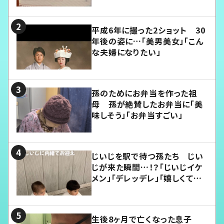
平成6年に撮った2ショット 30
年後の姿に…「美男美女」「こん
な夫婦になりたい」
孫のためにお弁当を作った祖
母 孫が絶賛したお弁当に「美
味しそう」「お弁当すごい」
じいじを駅で待つ孫たち じい
じが来た瞬間…！？「じいじイケ
メン」「デレッデレ」「嬉しくて可
愛くてたまらない」「幸せになれ
る」
生後8ヶ月で亡くなった息子