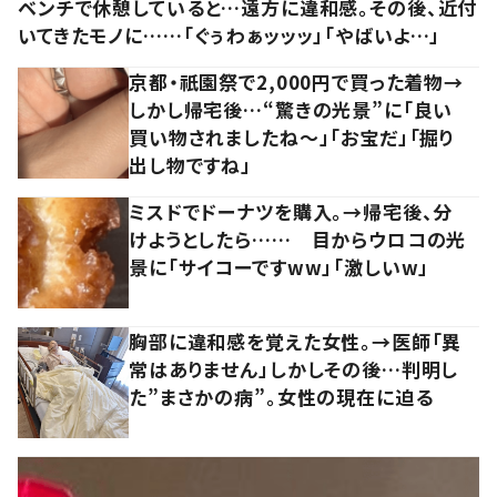
ベンチで休憩していると…遠方に違和感。その後、近付
いてきたモノに……「ぐぅわぁッッッ」「やばいよ…」
京都・祇園祭で2,000円で買った着物→
しかし帰宅後…“驚きの光景”に「良い
買い物されましたね～」「お宝だ」「掘り
出し物ですね」
ミスドでドーナツを購入。→帰宅後、分
けようとしたら…… 目からウロコの光
景に「サイコーですww」「激しいw」
胸部に違和感を覚えた女性。→医師「異
常はありません」しかしその後…判明し
た”まさかの病”。女性の現在に迫る