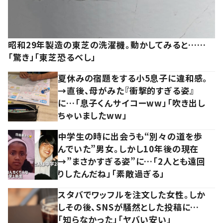
昭和29年製造の東芝の洗濯機。動かしてみると……
「驚き」「東芝恐るべし」
夏休みの宿題をする小5息子に違和感。
→直後、母がみた『衝撃的すぎる姿』
に…「息子くんサイコーww」「吹き出し
ちゃいましたww」
中学生の時に出会うも“別々の道を歩
んでいた”男女。しかし10年後の現在
→”まさかすぎる姿”に…「2人とも遠回
りしたんだね」「素敵過ぎる」
スタバでワッフルを注文した女性。しか
しその後、SNSが騒然とした投稿に…
「知らなかった」「ヤバい安い」