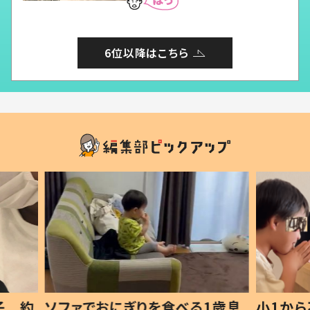
6位以降はこちら
1歳息
小1から不登校、息子は「ギフテ
ひ孫に