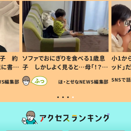
1歳息
小1から不登校、息子は「ギフテ
ひ孫に
「！？」
ッド」だった 父が“ウチ給食”を
が、抱
に「可愛
作り続ける理由とは #令和の親
「涙が
SNSで話題
ほ・とせなNEWS編集部
WS編集部
#令和の子
い」