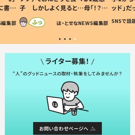
「！？」
ッド」だった 父が“ウチ給食”を
が、抱
に「可愛
作り続ける理由とは #令和の親
「涙が
SNSで話題
ほ・とせなNEWS編集部
WS編集部
#令和の子
い」
ライター募集！
“人”のグッドニュースの取材・執筆をしてみませんか？
お問い合わせページへ