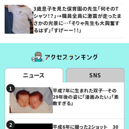
3歳息子を見た保育園の先生「何そのT
シャツ！？」→職員全員に激震が走ったま
さかの光景に…「そりゃ先生も大興奮す
るはず」「すげーー！！」
ニュース
SNS
平成7年に生まれた双子…その
29年後の姿に「漫画みたい」「素
敵すぎる」
平成6年に撮った2ショット 30