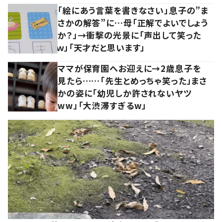
「絵にあう言葉を書きなさい」息子の”ま
さかの解答”に…母「正解でよいでしょう
か？」→衝撃の光景に「声出して笑った
ｗ」「天才だと思います」
ママが保育園へお迎えに→2歳息子を
見たら……「先生とめっちゃ笑った」まさ
かの姿に「幼児しか許されないヤツ
ww」「大渋滞すぎるw」