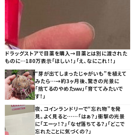
ドラッグストアで目薬を購入→目薬とは別に渡された
ものに…180万表示「ほしい！」「え、なにこれ！！」
“芽が出てしまったじゃがいも”を植えて
みたら…→約3ヶ月後、驚きの光景に
「捨てるのやめたｗｗ」「育ててみたいで
す！」
夜、コインランドリーで“忘れ物”を発
見。よく見ると……「はぁ？」衝撃の光景
に「エーッ！？」「なぜ落ちてる？」「どこで
忘れたことに気づくの？」