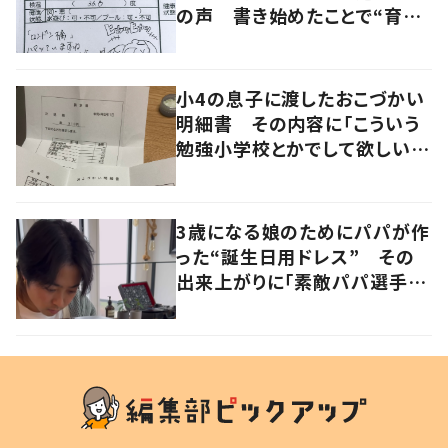
の声 書き始めたことで“育児
に変化”も
小4の息子に渡したおこづかい
明細書 その内容に「こういう
勉強小学校とかでして欲しい」
「社会勉強になりますね」の声
3歳になる娘のためにパパが作
った“誕生日用ドレス” その
出来上がりに「素敵パパ選手権
優勝」「パパさんカッコいい」の
声