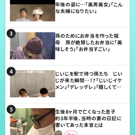
年後の姿に…「美男美女」「こん
な夫婦になりたい」
孫のためにお弁当を作った祖
母 孫が絶賛したお弁当に「美
味しそう」「お弁当すごい」
じいじを駅で待つ孫たち じい
じが来た瞬間…！？「じいじイケ
メン」「デレッデレ」「嬉しくて可
愛くてたまらない」「幸せになれ
る」
生後8ヶ月で亡くなった息子
約3年半後、当時の妻の日記に
書いてあった本音とは