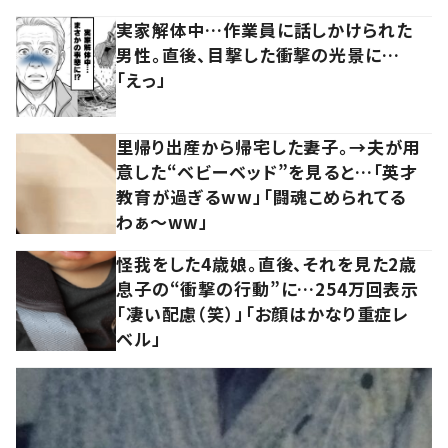
実家解体中…作業員に話しかけられた
男性。直後、目撃した衝撃の光景に…
「えっ」
里帰り出産から帰宅した妻子。→夫が用
意した“ベビーベッド”を見ると…「英才
教育が過ぎるww」「闘魂こめられてる
わぁ～ww」
怪我をした4歳娘。直後、それを見た2歳
息子の“衝撃の行動”に…254万回表示
「凄い配慮（笑）」「お顔はかなり重症レ
ベル」