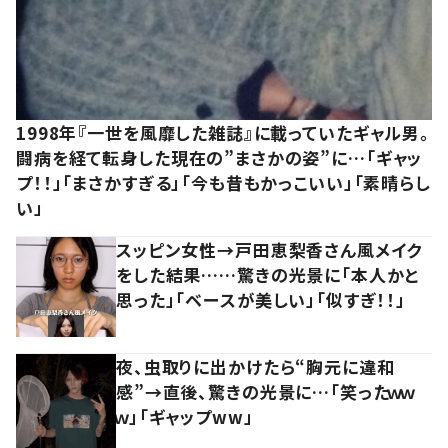
1998年『一世を風靡した雑誌』に載っていたギャル男。
闘病を経て転身した現在の”まさかの姿”に…「ギャッ
プ！！」「まさかすぎる」「今も昔もかっこいい」「素晴らし
い」
スッピン女性→戸田恵梨香さん風メイク
をした結果……驚きの光景に「本人かと
思った」「ベースが美しい」「似すぎ！！」
夜、虫取りに出かけたら“胸元に違和
感”→直後、驚きの光景に…「笑ったｗｗ
ｗ」「ギャップww」