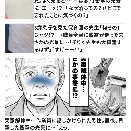
見。よく見ると……「はぁ？」衝撃の光景
に「エーッ！？」「なぜ落ちてる？」「どこで
忘れたことに気づくの？」
3歳息子を見た保育園の先生「何そのT
シャツ！？」→職員全員に激震が走ったま
さかの光景に…「そりゃ先生も大興奮す
るはず」「すげーー！！」
実家解体中…作業員に話しかけられた男性。直後、目
撃した衝撃の光景に…「えっ」