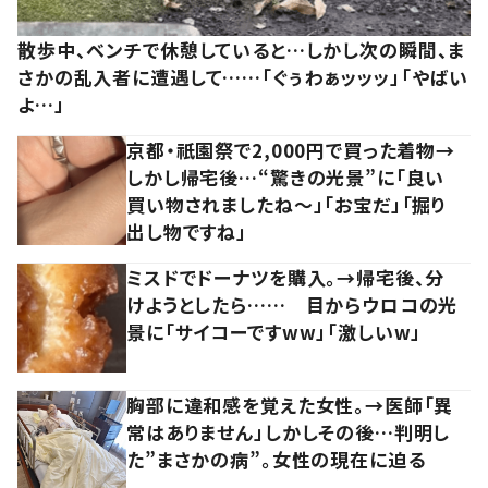
散歩中、ベンチで休憩していると…しかし次の瞬間、ま
さかの乱入者に遭遇して……「ぐぅわぁッッッ」「やばい
よ…」
京都・祇園祭で2,000円で買った着物→
しかし帰宅後…“驚きの光景”に「良い
買い物されましたね～」「お宝だ」「掘り
出し物ですね」
ミスドでドーナツを購入。→帰宅後、分
けようとしたら…… 目からウロコの光
景に「サイコーですww」「激しいw」
胸部に違和感を覚えた女性。→医師「異
常はありません」しかしその後…判明し
た”まさかの病”。女性の現在に迫る