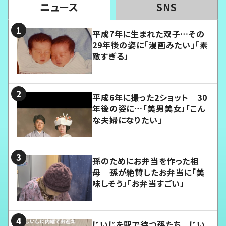
ニュース
SNS
平成7年に生まれた双子…その
29年後の姿に「漫画みたい」「素
敵すぎる」
平成6年に撮った2ショット 30
年後の姿に…「美男美女」「こん
な夫婦になりたい」
孫のためにお弁当を作った祖
母 孫が絶賛したお弁当に「美
味しそう」「お弁当すごい」
じいじを駅で待つ孫たち じい