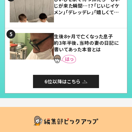
じが来た瞬間…！？「じいじイケ
メン」「デレッデレ」「嬉しくて可
愛くてたまらない」「幸せになれ
る」
生後8ヶ月で亡くなった息子
約3年半後、当時の妻の日記に
書いてあった本音とは
6位以降はこちら