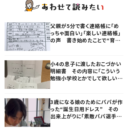
父親が5分で書く連絡帳に「め
っちゃ面白い」「楽しい連絡帳」
の声 書き始めたことで“育児
に変化”も
小4の息子に渡したおこづかい
明細書 その内容に「こういう
勉強小学校とかでして欲しい」
「社会勉強になりますね」の声
3歳になる娘のためにパパが作
った“誕生日用ドレス” その
出来上がりに「素敵パパ選手権
優勝」「パパさんカッコいい」の