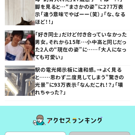
脚を見ると…“まさかの姿”に277万表
示「違う意味でやばーー（笑）」「な、なる
ほど！！」
「好き同士」だけど付き合っていなかった
男女。それから15年…小中高と同じだっ
た2人の“現在の姿”に……「大人になっ
ても可愛い」
駅の電光掲示板に違和感。→よく見る
と……思わず二度見してしまう”驚きの
光景”に93万表示「なんだこれ！？」「壊
れちゃった？」