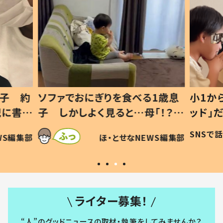
1歳息
小1から不登校、息子は「ギフテ
ひ孫に
「！？」
ッド」だった 父が“ウチ給食”を
が、抱
に「可愛
作り続ける理由とは #令和の親
「涙が
SNSで話題
ほ・とせなNEWS編集部
WS編集部
#令和の子
い」
ライター募集！
“人”のグッドニュースの取材・執筆をしてみませんか？