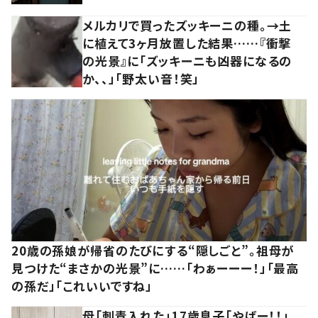
メルカリで買ったズッキーニの種。→土
に植えて3ヶ月放置した結果……『衝撃
の光景』に「ズッキーニも凶器になるの
か、、」「野太い音！笑」
20歳の孫娘が帰省のたびにする“隠しごと”。祖母が
見つけた“まさかの光景”に……「わぁーーー！」「最高
の孫だ」「これいいですね」
母「刺青入れた」17歳息子「やばー！！」