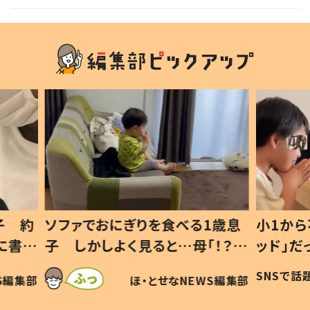
声
1歳息
小1から不登校、息子は「ギフテ
ひ孫に
「！？」
ッド」だった 父が“ウチ給食”を
が、抱
に「可愛
作り続ける理由とは #令和の親
「涙が
SNSで話題
ほ・とせなNEWS編集部
WS編集部
#令和の子
い」