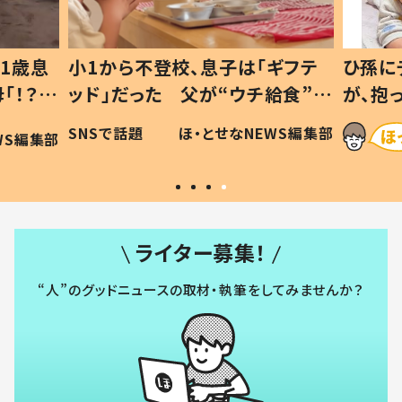
1歳息
小1から不登校、息子は「ギフテ
ひ孫に
「！？」
ッド」だった 父が“ウチ給食”を
が、抱
に「可愛
作り続ける理由とは #令和の親
「涙が
SNSで話題
ほ・とせなNEWS編集部
WS編集部
#令和の子
い」
ライター募集！
“人”のグッドニュースの取材・執筆をしてみませんか？