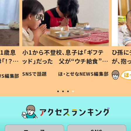
1歳息
小1から不登校、息子は「ギフテ
ひ孫に
「！？」
ッド」だった 父が“ウチ給食”を
が、抱
に「可愛
作り続ける理由とは #令和の親
「涙が
SNSで話題
ほ・とせなNEWS編集部
WS編集部
#令和の子
い」