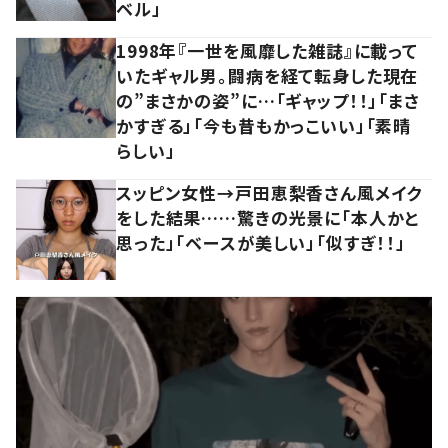
ベル」
1998年『一世を風靡した雑誌』に載って
いたギャル男。闘病を経て転身した現在
の”まさかの姿”に…「ギャップ！！」「まさ
かすぎる」「今も昔もかっこいい」「素晴
らしい」
スッピン女性→戸田恵梨香さん風メイク
をした結果……驚きの光景に「本人かと
思った」「ベースが美しい」「似すぎ！！」