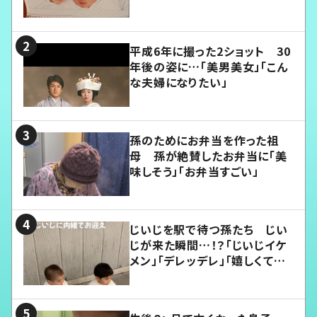
平成6年に撮った2ショット 30
年後の姿に…「美男美女」「こん
な夫婦になりたい」
孫のためにお弁当を作った祖
母 孫が絶賛したお弁当に「美
味しそう」「お弁当すごい」
じいじを駅で待つ孫たち じい
じが来た瞬間…！？「じいじイケ
メン」「デレッデレ」「嬉しくて可
愛くてたまらない」「幸せになれ
る」