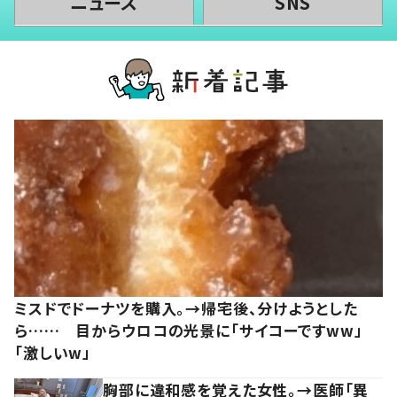
ニュース
SNS
ミスドでドーナツを購入。→帰宅後、分けようとした
ら…… 目からウロコの光景に「サイコーですww」
「激しいw」
胸部に違和感を覚えた女性。→医師「異