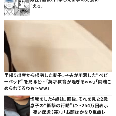
「えっ」
里帰り出産から帰宅した妻子。→夫が用意した“ベビ
ーベッド”を見ると…「英才教育が過ぎるww」「闘魂こ
められてるわぁ～ww」
怪我をした4歳娘。直後、それを見た2歳
息子の“衝撃の行動”に…254万回表示
「凄い配慮（笑）」「お顔はかなり重症レ