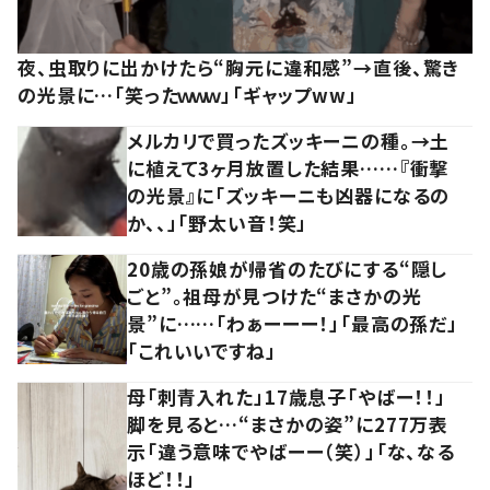
夜、虫取りに出かけたら“胸元に違和感”→直後、驚き
の光景に…「笑ったｗｗｗ」「ギャップww」
メルカリで買ったズッキーニの種。→土
に植えて3ヶ月放置した結果……『衝撃
の光景』に「ズッキーニも凶器になるの
か、、」「野太い音！笑」
20歳の孫娘が帰省のたびにする“隠し
ごと”。祖母が見つけた“まさかの光
景”に……「わぁーーー！」「最高の孫だ」
「これいいですね」
母「刺青入れた」17歳息子「やばー！！」
脚を見ると…“まさかの姿”に277万表
示「違う意味でやばーー（笑）」「な、なる
ほど！！」