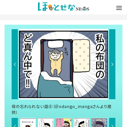
母の忘れられない話⑧（＠odango_mangaさんより提
供）