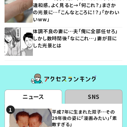
違和感。よく見ると→「何これ？」まさか
の光景に…「こんなところに！？」「かわい
いww」
体調不良の妻に…夫「俺に全部任せろ」
しかし数時間後「なにこれ…」妻が目に
した光景とは
ニュース
SNS
平成7年に生まれた双子…その
29年後の姿に「漫画みたい」「素
敵すぎる」