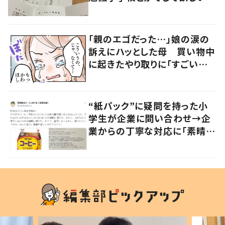
「社会勉強になりますね」の声
「親のエゴだった…」娘の涙の
訴えにハッとした母 買い物中
に起きたやり取りに「すごい分
かる」「改めて気付かされた」
“紙パック”に疑問を持った小
学生が企業に問い合わせ→企
業からの丁寧な対応に「素晴ら
しい」の声