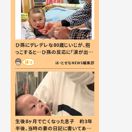
ひ孫にデレデレな80歳じいじが、抱
っこすると…ひ孫の反応に「涙が出ま
した」「可愛くて仕方ない」
ほ・とせなNEWS編集部
生後8ヶ月で亡くなった息子 約3年
半後、当時の妻の日記に書いてあっ