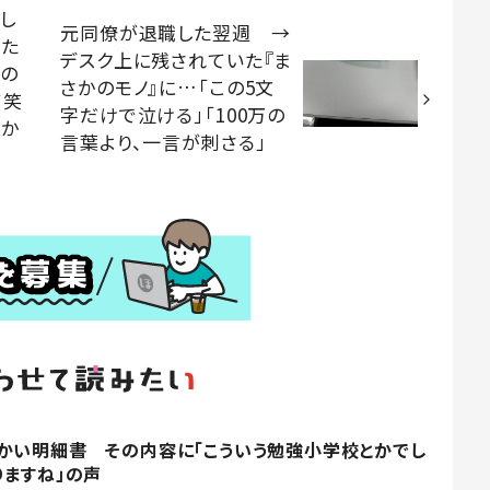
し
元同僚が退職した翌週 →
した
デスク上に残されていた『ま
かの
さかのモノ』に…「この5文
て笑
字だけで泣ける」「100万の
わか
言葉より、一言が刺さる」
かい明細書 その内容に「こういう勉強小学校とかでし
りますね」の声