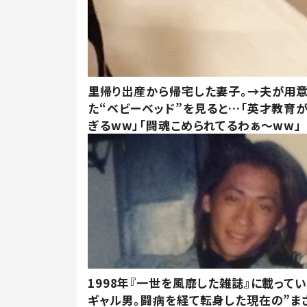
里帰り出産から帰宅した妻子。→夫が用
た“ベビーベッド”を見ると…「英才教育
ぎるww」「闘魂こめられてるわぁ～ww」
1998年『一世を風靡した雑誌』に載って
ギャル男。闘病を経て転身した現在の”ま