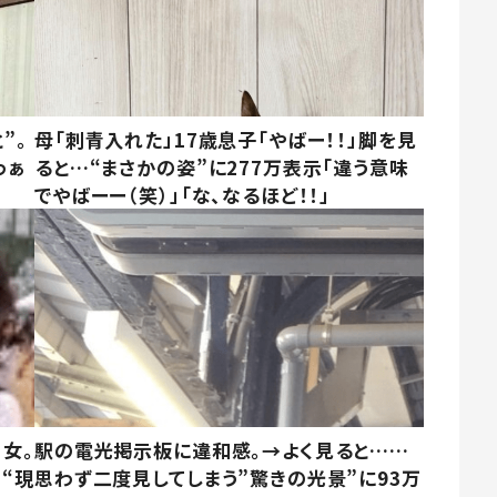
”。
母「刺青入れた」17歳息子「やばー！！」脚を見
わぁ
ると…“まさかの姿”に277万表示「違う意味
でやばーー（笑）」「な、なるほど！！」
女。
駅の電光掲示板に違和感。→よく見ると……
“現
思わず二度見してしまう”驚きの光景”に93万