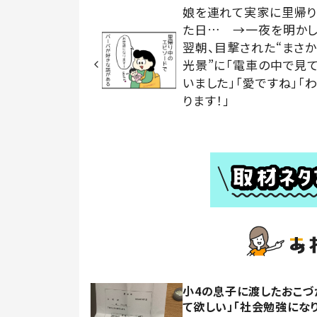
娘を連れて実家に里帰り
た日… →一夜を明か
翌朝、目撃された“まさ
光景”に「電車の中で見
いました」「愛ですね」「
ります！」
小4の息子に渡したおこづ
て欲しい」「社会勉強にな