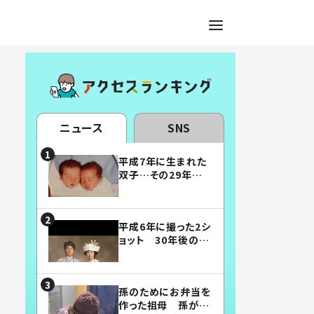
ニュース
SNS
平成7年に生まれた
双子…その29年後
の姿に「漫画みたい」
「素敵すぎる」
平成6年に撮った2シ
ョット 30年後の姿
に…「美男美女」「こ
んな夫婦になりた
い」
孫のためにお弁当を
作った祖母 孫が絶