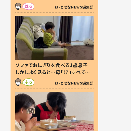
た本音とは
ほ・とせなNEWS編集部
ソファでおにぎりを食べる1歳息子
しかしよく見ると…母「！？」すべてを
察した母の投稿に「可愛いから許
ほ・とせなNEWS編集部
す！」「現行犯〜」