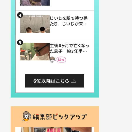
賛したお弁当に「美
味しそう」「お弁当す
ごい」
じいじを駅で待つ孫
たち じいじが来た
瞬間…！？「じいじイ
ケメン」「デレッデレ」
「嬉しくて可愛くてた
生後8ヶ月で亡くなっ
まらない」「幸せにな
た息子 約3年半
れる」
後、当時の妻の日記
に書いてあった本音
とは
6位以降はこちら