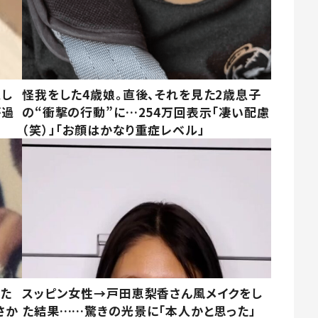
意し
怪我をした4歳娘。直後、それを見た2歳息子
が過
の“衝撃の行動”に…254万回表示「凄い配慮
（笑）」「お顔はかなり重症レベル」
いた
スッピン女性→戸田恵梨香さん風メイクをし
さか
た結果……驚きの光景に「本人かと思った」