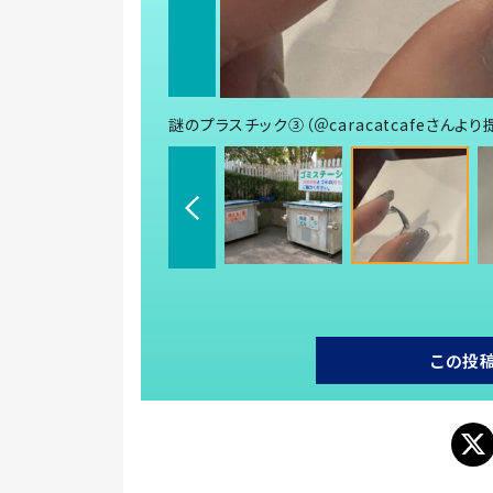
謎のプラスチック③（＠caracatcafeさんより
この投