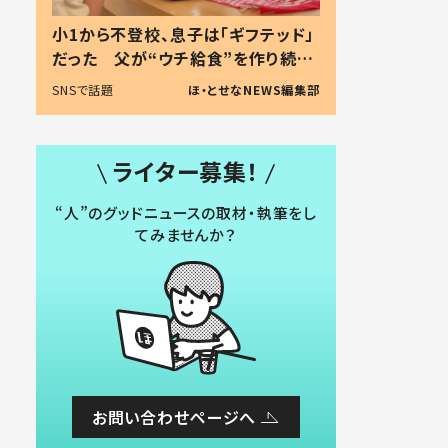
小1から不登校、息子は「ギフテッド」
だった 父が“ウチ給食”を作り続け
る理由とは #令和の親 #令和の子
SNSで話題
ほ・とせなNEWS編集部
ライター募集！
“人”のグッドニュースの取材・執筆をし
てみませんか？
お問い合わせページへ