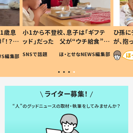
1歳息
小1から不登校、息子は「ギフテ
ひ孫に
「！？」
ッド」だった 父が“ウチ給食”を
が、抱
に「可愛
作り続ける理由とは #令和の親
「涙が
SNSで話題
ほ・とせなNEWS編集部
WS編集部
#令和の子
い」
ライター募集！
“人”のグッドニュースの取材・執筆をしてみませんか？