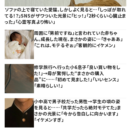
ソファの上で寝ていた愛猫。しかしよく見ると…「しっぽが取れ
てる！？」SNSがザワついた光景に「ヒッ！」「2秒くらい心臓止ま
った」「心霊写真より怖い」
周囲に「男前ですね」と言われていた赤ちゃ
ん。成長した現在、まさかの姿に…「きゃああ」
「これは、モテるぞぉ」「客観的にイケメン」
修学旅行へ行った小6息子「良い買い物をし
た！」→母が驚愕した“まさかの購入
品”に……「初めて見ました！」「いいセンス」
「素晴らしい！」
小中高で男子校だった男性→学生の頃の姿
を見ると……「共学だったら絶対モテてた」ま
さかの光景に「今から告白しに向かいます」
「イケメンすぎ」