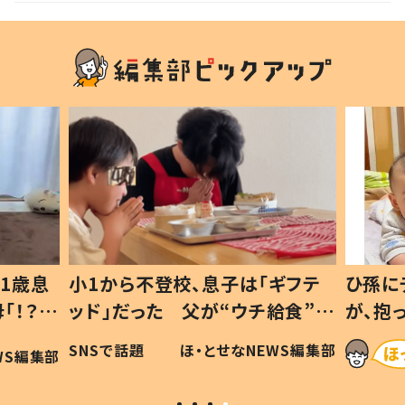
1歳息
小1から不登校、息子は「ギフテ
ひ孫に
「！？」
ッド」だった 父が“ウチ給食”を
が、抱
に「可愛
作り続ける理由とは #令和の親
「涙が
SNSで話題
ほ・とせなNEWS編集部
WS編集部
#令和の子
い」