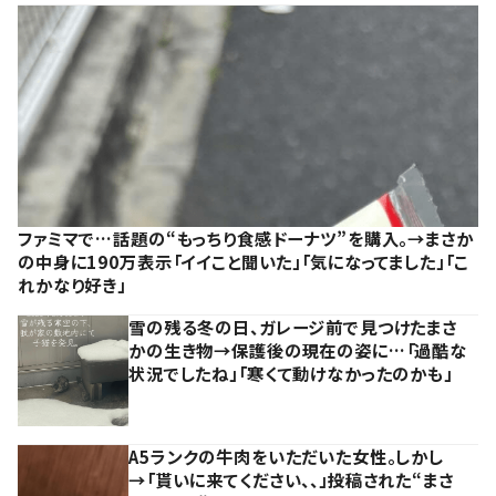
ファミマで…話題の“もっちり食感ドーナツ”を購入。→まさか
の中身に190万表示「イイこと聞いた」「気になってました」「こ
れかなり好き」
雪の残る冬の日、ガレージ前で見つけたまさ
かの生き物→保護後の現在の姿に…「過酷な
状況でしたね」「寒くて動けなかったのかも」
A5ランクの牛肉をいただいた女性。しかし
→「貰いに来てください、、」投稿された“まさ