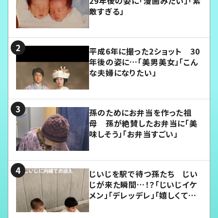
29年後の姿に「漫画みたい」「素
敵すぎる」
平成6年に撮った2ショット 30
年後の姿に…「美男美女」「こん
な夫婦になりたい」
孫のためにお弁当を作った祖
母 孫が絶賛したお弁当に「美
味しそう」「お弁当すごい」
じいじを駅で待つ孫たち じい
じが来た瞬間…！？「じいじイケ
メン」「デレッデレ」「嬉しくて可
愛くてたまらない」「幸せになれ
る」