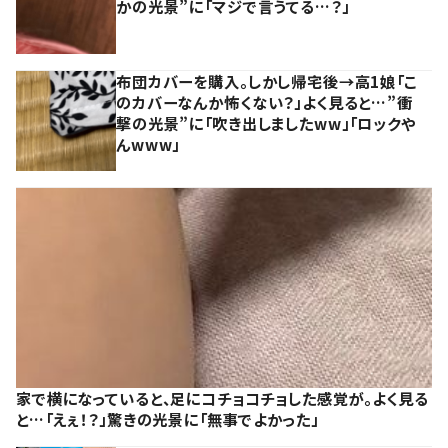
かの光景”に「マジで言うてる…？」
布団カバーを購入。しかし帰宅後→高1娘「こ
のカバーなんか怖くない？」よく見ると…”衝
撃の光景”に「吹き出しましたww」「ロックや
んwww」
家で横になっていると、足にコチョコチョした感覚が。よく見る
と…「えぇ！？」驚きの光景に「無事でよかった」