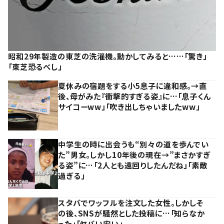
昭和29年製造の東芝の洗濯機。動かしてみると……「驚き」
「東芝恐るべし」
夏休みの宿題をする小5息子に違和感。→直
後、母がみた『衝撃的すぎる姿』に…「息子くん
サイコーww」「吹き出しちゃいましたww」
中学生の時に出会うも“別々の道を歩んでい
た”男女。しかし10年後の現在→”まさかすぎ
る姿”に…「2人とも遠回りしたんだね」「素敵
過ぎる」
スタバでワッフルを注文した女性。しかしそ
の後、SNSが騒然とした投稿に…「知らなか
った」「ヤバい安い」