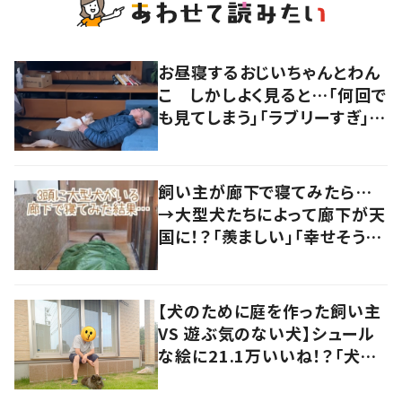
お昼寝するおじいちゃんとわん
こ しかしよく見ると…「何回で
も見てしまう」「ラブリーすぎ」の
声
飼い主が廊下で寝てみたら…
→大型犬たちによって廊下が天
国に！？「羨ましい」「幸せそう」
の声
【犬のために庭を作った飼い主
VS 遊ぶ気のない犬】シュール
な絵に21.1万いいね！？「犬の
強い意志を感じる」