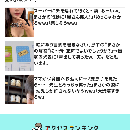
スーパーに夫を連れて行くと…妻「おーいw」
まさかの行動に「奥さん美人！」「めっちゃわか
るww」「楽しそうww」
「絵にあう言葉を書きなさい」息子の”まさか
の解答”に…母「正解でよいでしょうか？」→衝
撃の光景に「声出して笑ったｗ」「天才だと思
います」
ママが保育園へお迎えに→2歳息子を見た
ら……「先生とめっちゃ笑った」まさかの姿に
「幼児しか許されないヤツww」「大渋滞すぎ
るw」