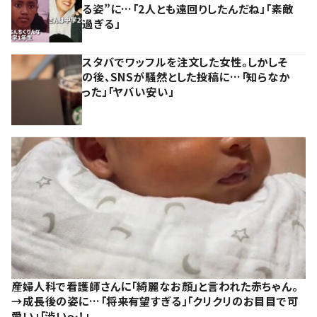
る姿”に…「2人とも遠回りしたんだね」「素敵
過ぎる」
スタバでワッフルを注文した女性。しかしそ
の後、SNSが騒然とした投稿に…「知らなか
った」「ヤバい安い」
産婦人科で看護師さんに「綺麗なお顔」と言われた赤ちゃん。
→成長後の姿に…「将来有望すぎる」「クリクリのお目目で可
愛い」「渋い～！」