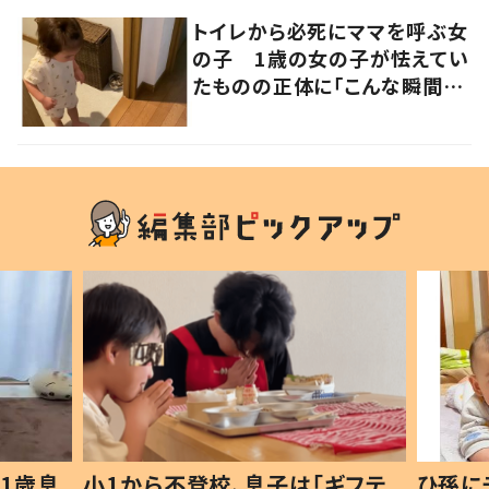
トイレから必死にママを呼ぶ女
の子 1歳の女の子が怯えてい
たものの正体に「こんな瞬間
が！？」「可愛いぃぃ！」の声
1歳息
小1から不登校、息子は「ギフテ
ひ孫に