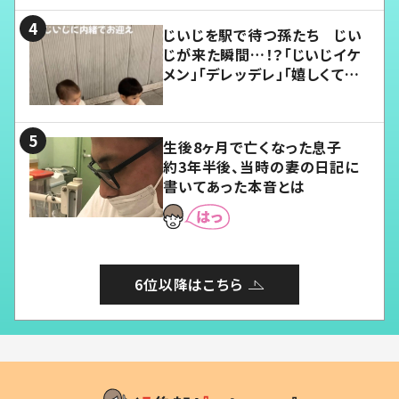
じいじを駅で待つ孫たち じい
じが来た瞬間…！？「じいじイケ
メン」「デレッデレ」「嬉しくて可
愛くてたまらない」「幸せになれ
る」
生後8ヶ月で亡くなった息子
約3年半後、当時の妻の日記に
書いてあった本音とは
6位以降はこちら