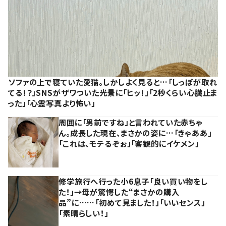
ソファの上で寝ていた愛猫。しかしよく見ると…「しっぽが取れ
てる！？」SNSがザワついた光景に「ヒッ！」「2秒くらい心臓止ま
った」「心霊写真より怖い」
周囲に「男前ですね」と言われていた赤ちゃ
ん。成長した現在、まさかの姿に…「きゃああ」
「これは、モテるぞぉ」「客観的にイケメン」
修学旅行へ行った小6息子「良い買い物をし
た！」→母が驚愕した“まさかの購入
品”に……「初めて見ました！」「いいセンス」
「素晴らしい！」