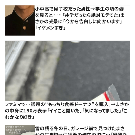
小中高で男子校だった男性→学生の頃の姿
を見ると……「共学だったら絶対モテてた」ま
さかの光景に「今から告白しに向かいます」
「イケメンすぎ」
ファミマで…話題の“もっちり食感ドーナツ”を購入。→まさか
の中身に190万表示「イイこと聞いた」「気になってました」「こ
れかなり好き」
雪の残る冬の日、ガレージ前で見つけたまさ
かの生き物→保護後の現在の姿に…「過酷な