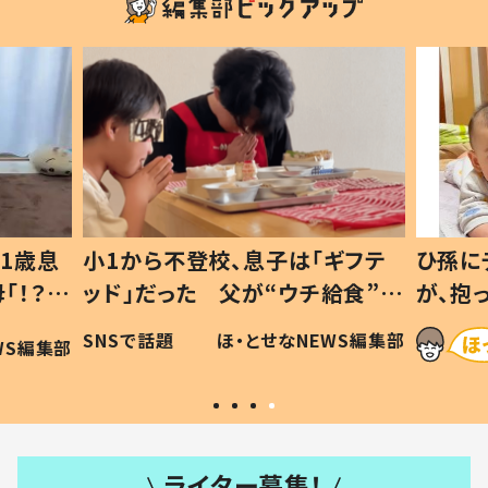
1歳息
小1から不登校、息子は「ギフテ
ひ孫に
「！？」
ッド」だった 父が“ウチ給食”を
が、抱
に「可愛
作り続ける理由とは #令和の親
「涙が
SNSで話題
ほ・とせなNEWS編集部
WS編集部
#令和の子
い」
ライター募集！