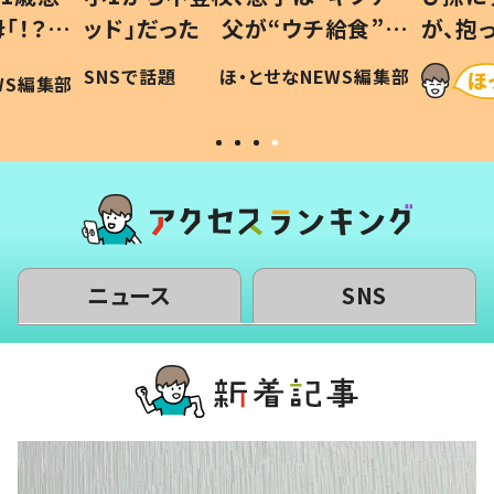
「！？」
ッド」だった 父が“ウチ給食”を
が、抱
に「可愛
作り続ける理由とは #令和の親
「涙が
SNSで話題
ほ・とせなNEWS編集部
WS編集部
#令和の子
い」
ニュース
SNS