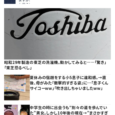
昭和29年製造の東芝の洗濯機。動かしてみると……「驚き」
「東芝恐るべし」
夏休みの宿題をする小5息子に違和感。→直
後、母がみた『衝撃的すぎる姿』に…「息子くん
サイコーww」「吹き出しちゃいましたww」
中学生の時に出会うも“別々の道を歩んでい
た”男女。しかし10年後の現在→”まさかすぎ