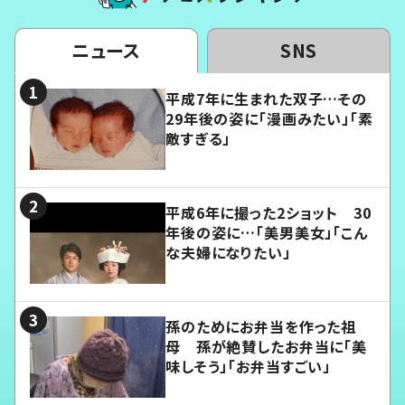
ニュース
SNS
平成7年に生まれた双子…その
29年後の姿に「漫画みたい」「素
敵すぎる」
平成6年に撮った2ショット 30
年後の姿に…「美男美女」「こん
な夫婦になりたい」
孫のためにお弁当を作った祖
母 孫が絶賛したお弁当に「美
味しそう」「お弁当すごい」