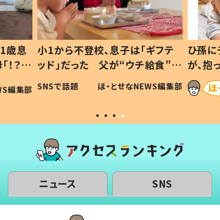
1歳息
小1から不登校、息子は「ギフテ
ひ孫に
「！？」
ッド」だった 父が“ウチ給食”を
が、抱
に「可愛
作り続ける理由とは #令和の親
「涙が
SNSで話題
ほ・とせなNEWS編集部
WS編集部
#令和の子
い」
ニュース
SNS