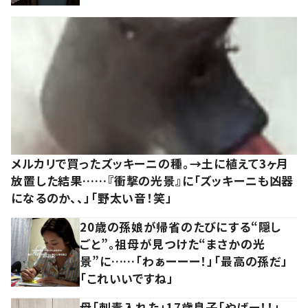
メルカリで買ったズッキーニの種。→土に植えて3ヶ月
放置した結果……『衝撃の光景』に「ズッキーニも凶器
になるのか、、」「野太い音！笑」
20歳の孫娘が帰省のたびにする“隠し
ごと”。祖母が見つけた“まさかの光
景”に……「わぁーーー！」「最高の孫だ」
「これいいですね」
母「刺青入れた」17歳息子「やばー！！」