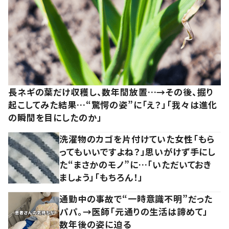
長ネギの葉だけ収穫し、数年間放置…→その後、掘り
起こしてみた結果…“驚愕の姿”に「え？」「我々は進化
の瞬間を目にしたのか」
洗濯物のカゴを片付けていた女性「もら
ってもいいですよね？」思いがけず手にし
た“まさかのモノ”に…「いただいておき
ましょう」「もちろん！」
通勤中の事故で“一時意識不明”だった
パパ。→医師「元通りの生活は諦めて」
数年後の姿に迫る