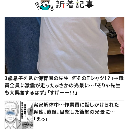
3歳息子を見た保育園の先生「何そのTシャツ！？」→職
員全員に激震が走ったまさかの光景に…「そりゃ先生
も大興奮するはず」「すげーー！！」
実家解体中…作業員に話しかけられた
男性。直後、目撃した衝撃の光景に…
「えっ」