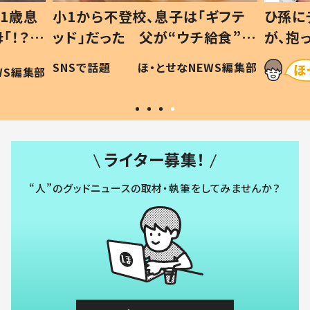
1歳息
小1から不登校、息子は「ギフテ
ひ孫に
「！？」
ッド」だった 父が“ウチ給食”を
が、抱
に「可愛
作り続ける理由とは #令和の親
「涙が
SNSで話題
ほ・とせなNEWS編集部
WS編集部
#令和の子
い」
ライター募集！
“人”のグッドニュースの取材・執筆をしてみませんか？