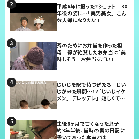
平成6年に撮った2ショット 30
年後の姿に…「美男美女」「こん
な夫婦になりたい」
孫のためにお弁当を作った祖
母 孫が絶賛したお弁当に「美
味しそう」「お弁当すごい」
じいじを駅で待つ孫たち じい
じが来た瞬間…！？「じいじイケ
メン」「デレッデレ」「嬉しくて可
愛くてたまらない」「幸せになれ
る」
生後8ヶ月で亡くなった息子
約3年半後、当時の妻の日記に
書いてあった本音とは