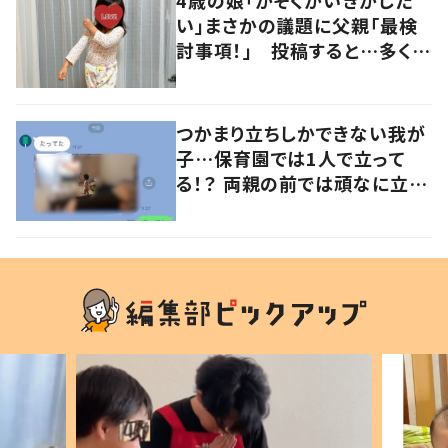
4歳の娘「かぞくかいぎがした
い」まさかの議題に父親「最検
討事項！」 投稿すると…多くの
意見が寄せられる！
つかまり立ちしかできない我が
子…保育園では1人で立って
る！？ 両親の前では頑なに立た
ない1歳児が可愛すぎる…！