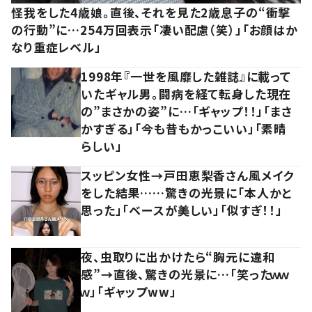
怪我をした4歳娘。直後、それを見た2歳息子の“衝撃
の行動”に…254万回表示「凄い配慮（笑）」「お顔はか
なり重症レベル」
1998年『一世を風靡した雑誌』に載って
いたギャル男。闘病を経て転身した現在
の”まさかの姿”に…「ギャップ！！」「まさ
かすぎる」「今も昔もかっこいい」「素晴
らしい」
スッピン女性→戸田恵梨香さん風メイク
をした結果……驚きの光景に「本人かと
思った」「ベースが美しい」「似すぎ！！」
夜、虫取りに出かけたら“胸元に違和
感”→直後、驚きの光景に…「笑ったｗｗ
ｗ」「ギャップww」