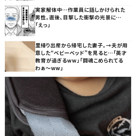
実家解体中…作業員に話しかけられた
男性。直後、目撃した衝撃の光景に…
「えっ」
里帰り出産から帰宅した妻子。→夫が用
意した“ベビーベッド”を見ると…「英才
教育が過ぎるww」「闘魂こめられてる
わぁ～ww」