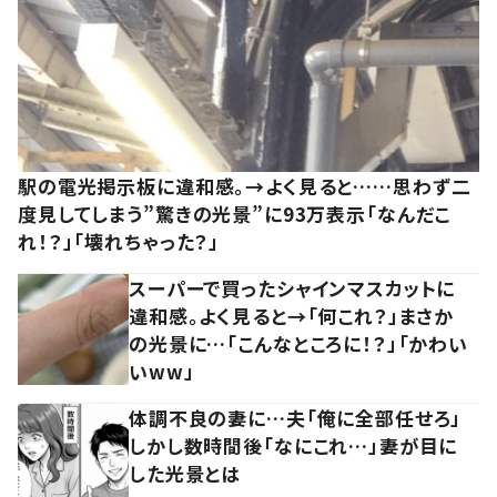
駅の電光掲示板に違和感。→よく見ると……思わず二
度見してしまう”驚きの光景”に93万表示「なんだこ
れ！？」「壊れちゃった？」
スーパーで買ったシャインマスカットに
違和感。よく見ると→「何これ？」まさか
の光景に…「こんなところに！？」「かわい
いww」
体調不良の妻に…夫「俺に全部任せろ」
しかし数時間後「なにこれ…」妻が目に
した光景とは