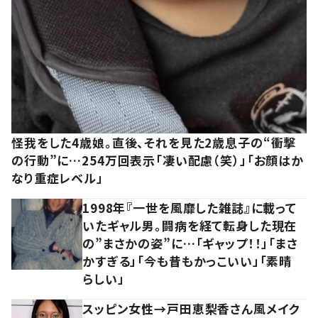
怪我をした4歳娘。直後、それを見た2歳息子の“衝撃
の行動”に…254万回表示「凄い配慮（笑）」「お顔はか
なり重症レベル」
1998年『一世を風靡した雑誌』に載って
いたギャル男。闘病を経て転身した現在
の”まさかの姿”に…「ギャップ！！」「まさ
かすぎる」「今も昔もかっこいい」「素晴
らしい」
スッピン女性→戸田恵梨香さん風メイク