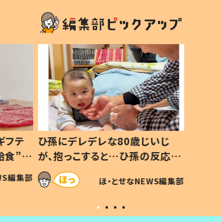
ギフテ
ひ孫にデレデレな80歳じいじ
給食”を
が、抱っこすると…ひ孫の反応に
和の親
「涙が出ました」「可愛くて仕方な
WS編集部
ほ・とせなNEWS編集部
い」