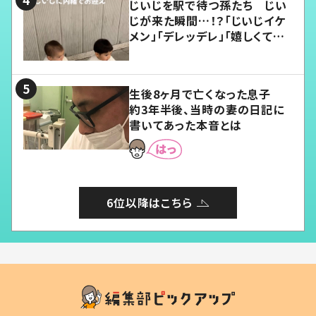
じいじを駅で待つ孫たち じい
じが来た瞬間…！？「じいじイケ
メン」「デレッデレ」「嬉しくて可
愛くてたまらない」「幸せになれ
る」
生後8ヶ月で亡くなった息子
約3年半後、当時の妻の日記に
書いてあった本音とは
6位以降はこちら