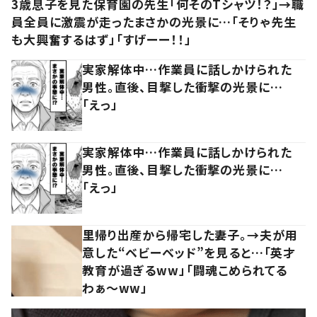
3歳息子を見た保育園の先生「何そのTシャツ！？」→職
員全員に激震が走ったまさかの光景に…「そりゃ先生
も大興奮するはず」「すげーー！！」
実家解体中…作業員に話しかけられた
男性。直後、目撃した衝撃の光景に…
「えっ」
実家解体中…作業員に話しかけられた
男性。直後、目撃した衝撃の光景に…
「えっ」
里帰り出産から帰宅した妻子。→夫が用
意した“ベビーベッド”を見ると…「英才
教育が過ぎるww」「闘魂こめられてる
わぁ～ww」