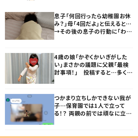
息子「何回行ったら幼稚園お休
み？」母「4回だよ」と伝えると…
→その後の息子の行動に「わか
るよその気持ち」「うちの子も！」
の声
4歳の娘「かぞくかいぎがした
い」まさかの議題に父親「最検
討事項！」 投稿すると…多くの
意見が寄せられる！
つかまり立ちしかできない我が
子…保育園では1人で立って
る！？ 両親の前では頑なに立た
ない1歳児が可愛すぎる…！