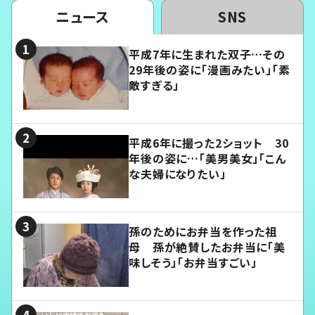
ニュース
SNS
平成7年に生まれた双子…その
29年後の姿に「漫画みたい」「素
敵すぎる」
平成6年に撮った2ショット 30
年後の姿に…「美男美女」「こん
な夫婦になりたい」
孫のためにお弁当を作った祖
母 孫が絶賛したお弁当に「美
味しそう」「お弁当すごい」