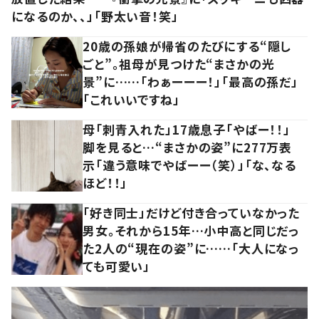
になるのか、、」「野太い音！笑」
20歳の孫娘が帰省のたびにする“隠し
ごと”。祖母が見つけた“まさかの光
景”に……「わぁーーー！」「最高の孫だ」
「これいいですね」
母「刺青入れた」17歳息子「やばー！！」
脚を見ると…“まさかの姿”に277万表
示「違う意味でやばーー（笑）」「な、なる
ほど！！」
「好き同士」だけど付き合っていなかった
男女。それから15年…小中高と同じだっ
た2人の“現在の姿”に……「大人になっ
ても可愛い」