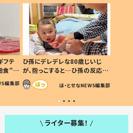
ギフテ
ひ孫にデレデレな80歳じいじ
給食”を
が、抱っこすると…ひ孫の反応に
和の親
「涙が出ました」「可愛くて仕方な
WS編集部
ほ・とせなNEWS編集部
い」
ライター募集！