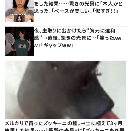
をした結果……驚きの光景に「本人かと
思った」「ベースが美しい」「似すぎ！！」
夜、虫取りに出かけたら“胸元に違和
感”→直後、驚きの光景に…「笑ったｗｗ
ｗ」「ギャップww」
メルカリで買ったズッキーニの種。→土に植えて3ヶ月
放置した結果……『衝撃の光景』に「ズッキーニも凶器