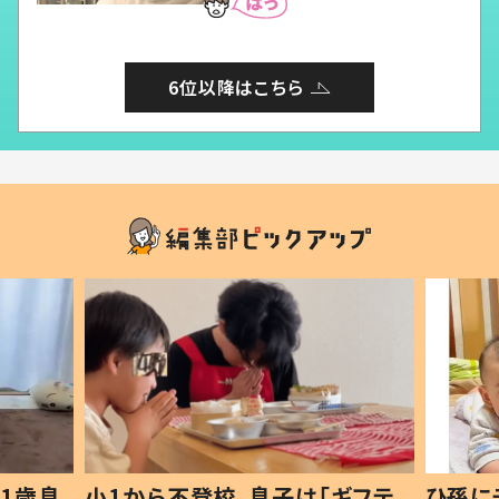
6位以降はこちら
1歳息
小1から不登校、息子は「ギフテ
ひ孫に