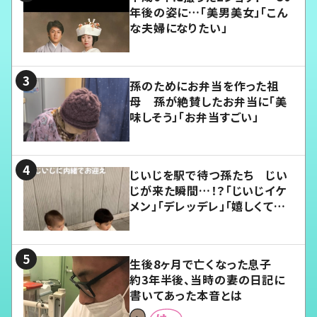
年後の姿に…「美男美女」「こん
な夫婦になりたい」
孫のためにお弁当を作った祖
母 孫が絶賛したお弁当に「美
味しそう」「お弁当すごい」
じいじを駅で待つ孫たち じい
じが来た瞬間…！？「じいじイケ
メン」「デレッデレ」「嬉しくて可
愛くてたまらない」「幸せになれ
る」
生後8ヶ月で亡くなった息子
約3年半後、当時の妻の日記に
書いてあった本音とは