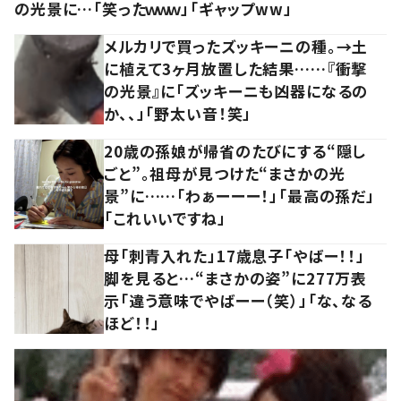
の光景に…「笑ったｗｗｗ」「ギャップww」
メルカリで買ったズッキーニの種。→土
に植えて3ヶ月放置した結果……『衝撃
の光景』に「ズッキーニも凶器になるの
か、、」「野太い音！笑」
20歳の孫娘が帰省のたびにする“隠し
ごと”。祖母が見つけた“まさかの光
景”に……「わぁーーー！」「最高の孫だ」
「これいいですね」
母「刺青入れた」17歳息子「やばー！！」
脚を見ると…“まさかの姿”に277万表
示「違う意味でやばーー（笑）」「な、なる
ほど！！」