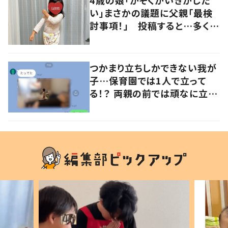
4歳の娘「かぞくかいぎがした
い」まさかの議題に父親「最検
討事項！」 投稿すると…多くの
意見が寄せられる！
つかまり立ちしかできない我が
子…保育園では1人で立って
る！？ 両親の前では頑なに立た
ない1歳児が可愛すぎる…！