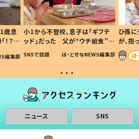
1歳息
小1から不登校、息子は「ギフテ
ひ孫に
「！？」
ッド」だった 父が“ウチ給食”を
が、抱
に「可愛
作り続ける理由とは #令和の親
「涙が
SNSで話題
ほ・とせなNEWS編集部
WS編集部
#令和の子
い」
ニュース
SNS