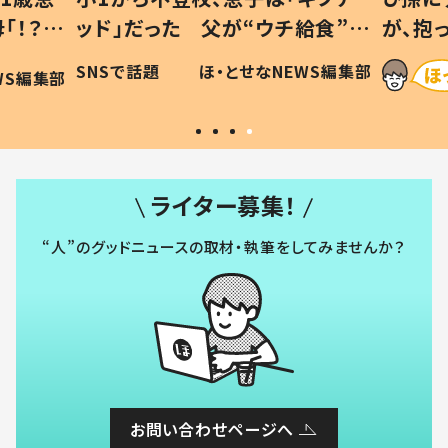
「！？」
ッド」だった 父が“ウチ給食”を
が、抱
に「可愛
作り続ける理由とは #令和の親
「涙が
SNSで話題
ほ・とせなNEWS編集部
WS編集部
#令和の子
い」
ライター募集！
“人”のグッドニュースの取材・執筆をしてみませんか？
お問い合わせページへ