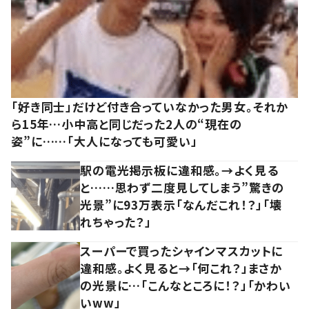
「好き同士」だけど付き合っていなかった男女。それか
ら15年…小中高と同じだった2人の“現在の
姿”に……「大人になっても可愛い」
駅の電光掲示板に違和感。→よく見る
と……思わず二度見してしまう”驚きの
光景”に93万表示「なんだこれ！？」「壊
れちゃった？」
スーパーで買ったシャインマスカットに
違和感。よく見ると→「何これ？」まさか
の光景に…「こんなところに！？」「かわい
いww」