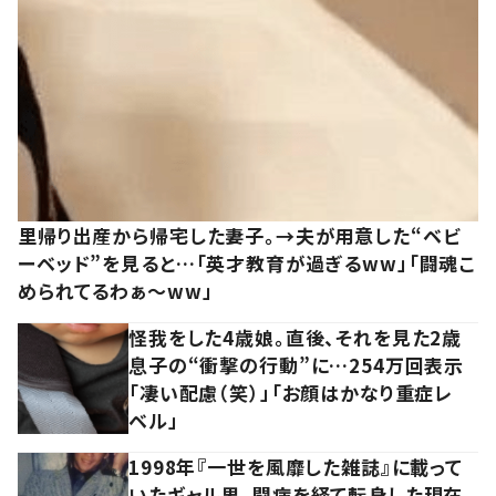
里帰り出産から帰宅した妻子。→夫が用意した“ベビ
ーベッド”を見ると…「英才教育が過ぎるww」「闘魂こ
められてるわぁ～ww」
怪我をした4歳娘。直後、それを見た2歳
息子の“衝撃の行動”に…254万回表示
「凄い配慮（笑）」「お顔はかなり重症レ
ベル」
1998年『一世を風靡した雑誌』に載って
いたギャル男。闘病を経て転身した現在