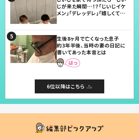
じが来た瞬間…！？「じいじイケ
メン」「デレッデレ」「嬉しくて可
愛くてたまらない」「幸せになれ
る」
生後8ヶ月で亡くなった息子
約3年半後、当時の妻の日記に
書いてあった本音とは
6位以降はこちら