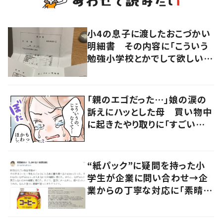
小4の息子に渡したおこづかい
明細書 その内容に「こういう
勉強小学校とかでして欲しい」
「社会勉強になりますね」の声
「親のエゴだった…」娘の涙の
訴えにハッとした母 買い物中
に起きたやり取りに「すごい分
かる」「改めて気付かされた」
“紙パック”に疑問を持った小
学生が企業に問い合わせ→企
業からの丁寧な対応に「素晴ら
しい」の声