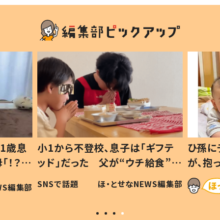
1歳息
小1から不登校、息子は「ギフテ
ひ孫に
「！？」
ッド」だった 父が“ウチ給食”を
が、抱
に「可愛
作り続ける理由とは #令和の親
「涙が
SNSで話題
ほ・とせなNEWS編集部
WS編集部
#令和の子
い」