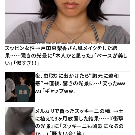
スッピン女性→戸田恵梨香さん風メイクをした結
果……驚きの光景に「本人かと思った」「ベースが美し
い」「似すぎ！！」
夜、虫取りに出かけたら“胸元に違和
感”→直後、驚きの光景に…「笑ったｗｗ
ｗ」「ギャップww」
メルカリで買ったズッキーニの種。→土
に植えて3ヶ月放置した結果……『衝撃
の光景』に「ズッキーニも凶器になるの
か、、」「野太い音！笑」