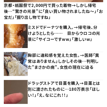
京都・祇園祭で2,000円で買った着物→しかし帰宅
後…“驚きの光景”に「良い買い物されましたね～」「お
宝だ」「掘り出し物ですね」
ミスドでドーナツを購入。→帰宅後、分
けようとしたら…… 目からウロコの光
景に「サイコーですww」「激しいw」
胸部に違和感を覚えた女性。→医師「異
常はありません」しかしその後…判明し
た”まさかの病”。女性の現在に迫る
ドラッグストアで目薬を購入→目薬とは
別に渡されたものに…180万表示「ほし
い！」「え、なにこれ！！」