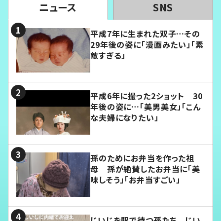
ニュース
SNS
平成7年に生まれた双子…その
29年後の姿に「漫画みたい」「素
敵すぎる」
平成6年に撮った2ショット 30
年後の姿に…「美男美女」「こん
な夫婦になりたい」
孫のためにお弁当を作った祖
母 孫が絶賛したお弁当に「美
味しそう」「お弁当すごい」
じいじを駅で待つ孫たち じい