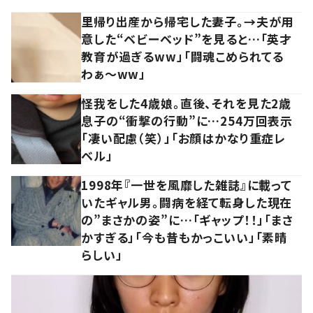
里帰り出産から帰宅した妻子。→夫が用
意した“ベビーベッド”を見ると…「英才
教育が過ぎるww」「闘魂こめられてる
わぁ～ww」
怪我をした4歳娘。直後、それを見た2歳
息子の“衝撃の行動”に…254万回表示
「凄い配慮（笑）」「お顔はかなり重症レ
ベル」
1998年『一世を風靡した雑誌』に載って
いたギャル男。闘病を経て転身した現在
の”まさかの姿”に…「ギャップ！！」「まさ
かすぎる」「今も昔もかっこいい」「素晴
らしい」