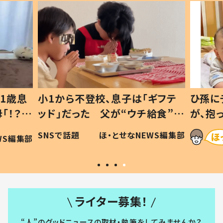
1歳息
小1から不登校、息子は「ギフテ
ひ孫に
「！？」
ッド」だった 父が“ウチ給食”を
が、抱
に「可愛
作り続ける理由とは #令和の親
「涙が
SNSで話題
ほ・とせなNEWS編集部
WS編集部
#令和の子
い」
ライター募集！
“人”のグッドニュースの取材・執筆をしてみませんか？