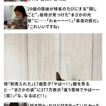
20歳の孫娘が帰省のたびにする“隠し
ごと”。祖母が見つけた“まさかの光
景”に……「わぁーーー！」「最高の孫だ」
「これいいですね」
母「刺青入れた」17歳息子「やばー！！」脚を見る
と…“まさかの姿”に277万表示「違う意味でやばーー
（笑）」「な、なるほど！！」
「好き同士」だけど付き合っていなかった