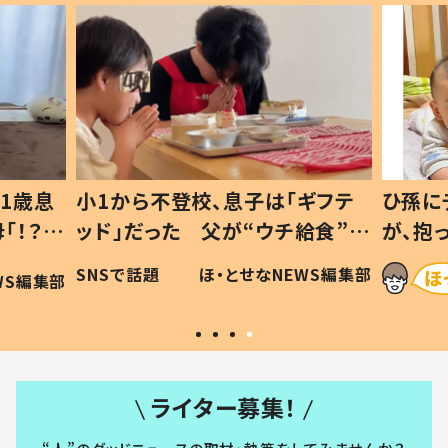
1歳息
小1から不登校、息子は「ギフテ
ひ孫に
「！？」
ッド」だった 父が“ウチ給食”を
が、抱
に「可愛
作り続ける理由とは #令和の親
「涙が
SNSで話題
ほ・とせなNEWS編集部
WS編集部
#令和の子
い」
ライター募集！