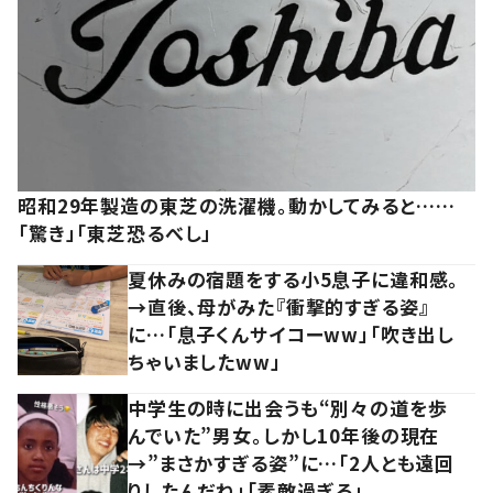
昭和29年製造の東芝の洗濯機。動かしてみると……
「驚き」「東芝恐るべし」
夏休みの宿題をする小5息子に違和感。
→直後、母がみた『衝撃的すぎる姿』
に…「息子くんサイコーww」「吹き出し
ちゃいましたww」
中学生の時に出会うも“別々の道を歩
んでいた”男女。しかし10年後の現在
→”まさかすぎる姿”に…「2人とも遠回
りしたんだね」「素敵過ぎる」