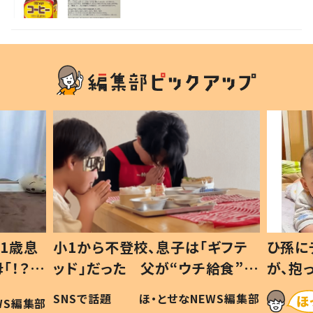
しい」の声
1歳息
小1から不登校、息子は「ギフテ
ひ孫に
「！？」
ッド」だった 父が“ウチ給食”を
が、抱
に「可愛
作り続ける理由とは #令和の親
「涙が
SNSで話題
ほ・とせなNEWS編集部
WS編集部
#令和の子
い」