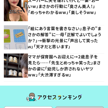
スーパーに夫を連れて行くと…妻「おー
いw」まさかの行動に「奥さん美人！」
「めっちゃわかるww」「楽しそうww」
「絵にあう言葉を書きなさい」息子の”ま
さかの解答”に…母「正解でよいでしょう
か？」→衝撃の光景に「声出して笑った
ｗ」「天才だと思います」
ママが保育園へお迎えに→2歳息子を
見たら……「先生とめっちゃ笑った」まさ
かの姿に「幼児しか許されないヤツ
ww」「大渋滞すぎるw」