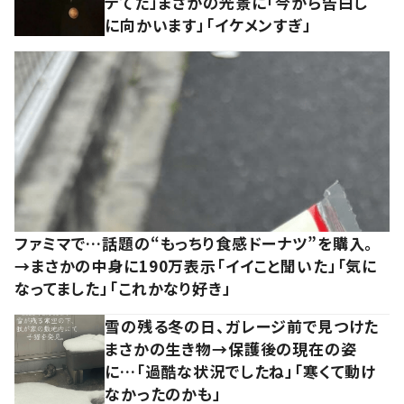
テてた」まさかの光景に「今から告白し
に向かいます」「イケメンすぎ」
ファミマで…話題の“もっちり食感ドーナツ”を購入。
→まさかの中身に190万表示「イイこと聞いた」「気に
なってました」「これかなり好き」
雪の残る冬の日、ガレージ前で見つけた
まさかの生き物→保護後の現在の姿
に…「過酷な状況でしたね」「寒くて動け
なかったのかも」