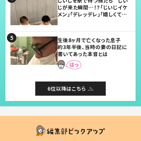
じいじを駅で待つ孫たち じい
じが来た瞬間…！？「じいじイケ
メン」「デレッデレ」「嬉しくて可
愛くてたまらない」「幸せになれ
る」
生後8ヶ月で亡くなった息子
約3年半後、当時の妻の日記に
書いてあった本音とは
6位以降はこちら