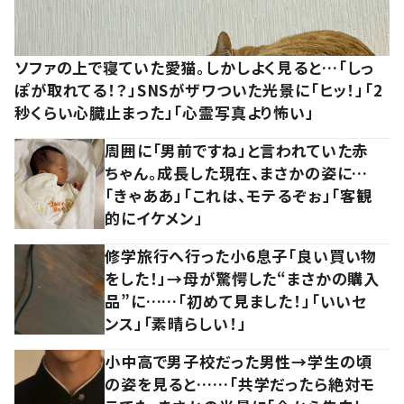
ソファの上で寝ていた愛猫。しかしよく見ると…「しっ
ぽが取れてる！？」SNSがザワついた光景に「ヒッ！」「2
秒くらい心臓止まった」「心霊写真より怖い」
周囲に「男前ですね」と言われていた赤
ちゃん。成長した現在、まさかの姿に…
「きゃああ」「これは、モテるぞぉ」「客観
的にイケメン」
修学旅行へ行った小6息子「良い買い物
をした！」→母が驚愕した“まさかの購入
品”に……「初めて見ました！」「いいセ
ンス」「素晴らしい！」
小中高で男子校だった男性→学生の頃
の姿を見ると……「共学だったら絶対モ