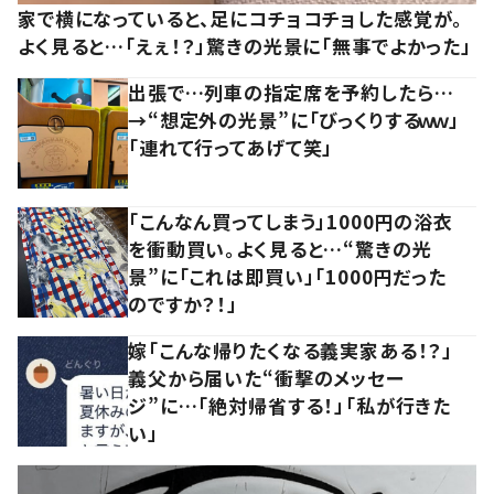
家で横になっていると、足にコチョコチョした感覚が。
よく見ると…「えぇ！？」驚きの光景に「無事でよかった」
出張で…列車の指定席を予約したら…
→“想定外の光景”に「びっくりするｗｗ」
「連れて行ってあげて笑」
「こんなん買ってしまう」1000円の浴衣
を衝動買い。よく見ると…“驚きの光
景”に「これは即買い」「1000円だった
のですか？！」
嫁「こんな帰りたくなる義実家ある！？」
義父から届いた“衝撃のメッセー
ジ”に…「絶対帰省する！」「私が行きた
い」