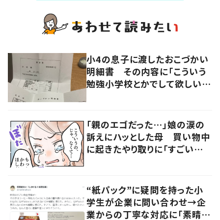
小4の息子に渡したおこづかい
明細書 その内容に「こういう
勉強小学校とかでして欲しい」
「社会勉強になりますね」の声
「親のエゴだった…」娘の涙の
訴えにハッとした母 買い物中
に起きたやり取りに「すごい分
かる」「改めて気付かされた」
“紙パック”に疑問を持った小
学生が企業に問い合わせ→企
業からの丁寧な対応に「素晴ら