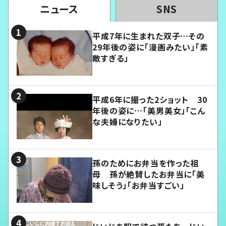
ニュース
SNS
平成7年に生まれた双子…その
29年後の姿に「漫画みたい」「素
敵すぎる」
平成6年に撮った2ショット 30
年後の姿に…「美男美女」「こん
な夫婦になりたい」
孫のためにお弁当を作った祖
母 孫が絶賛したお弁当に「美
味しそう」「お弁当すごい」