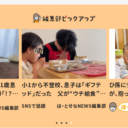
1歳息
小1から不登校、息子は「ギフテ
ひ孫に
「！？」
ッド」だった 父が“ウチ給食”を
が、抱
に「可愛
作り続ける理由とは #令和の親
「涙が
SNSで話題
ほ・とせなNEWS編集部
WS編集部
#令和の子
い」