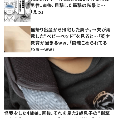
男性。直後、目撃した衝撃の光景に…
「えっ」
里帰り出産から帰宅した妻子。→夫が用
意した“ベビーベッド”を見ると…「英才
教育が過ぎるww」「闘魂こめられてる
わぁ～ww」
怪我をした4歳娘。直後、それを見た2歳息子の“衝撃