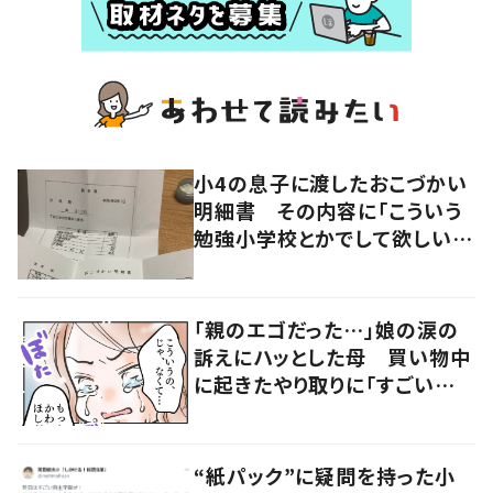
小4の息子に渡したおこづかい
明細書 その内容に「こういう
勉強小学校とかでして欲しい」
「社会勉強になりますね」の声
「親のエゴだった…」娘の涙の
訴えにハッとした母 買い物中
に起きたやり取りに「すごい分
かる」「改めて気付かされた」
“紙パック”に疑問を持った小