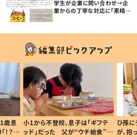
学生が企業に問い合わせ→企
業からの丁寧な対応に「素晴ら
しい」の声
1歳息
小1から不登校、息子は「ギフテ
ひ孫に
「！？」
ッド」だった 父が“ウチ給食”を
が、抱