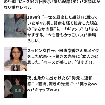
の行動”に…254万回表示「凄い配慮（笑）」「お顔はか
なり重症レベル」
1998年『一世を風靡した雑誌』に載って
いたギャル男。闘病を経て転身した現在
の”まさかの姿”に…「ギャップ！！」「まさ
かすぎる」「今も昔もかっこいい」「素晴
らしい」
スッピン女性→戸田恵梨香さん風メイク
をした結果……驚きの光景に「本人かと
思った」「ベースが美しい」「似すぎ！！」
夜、虫取りに出かけたら“胸元に違和
感”→直後、驚きの光景に…「笑ったｗｗ
ｗ」「ギャップww」