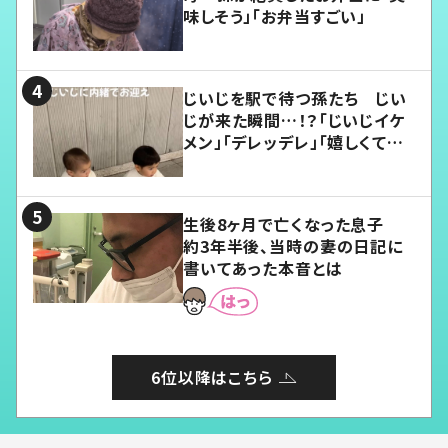
味しそう」「お弁当すごい」
じいじを駅で待つ孫たち じい
じが来た瞬間…！？「じいじイケ
メン」「デレッデレ」「嬉しくて可
愛くてたまらない」「幸せになれ
る」
生後8ヶ月で亡くなった息子
約3年半後、当時の妻の日記に
書いてあった本音とは
6位以降はこちら