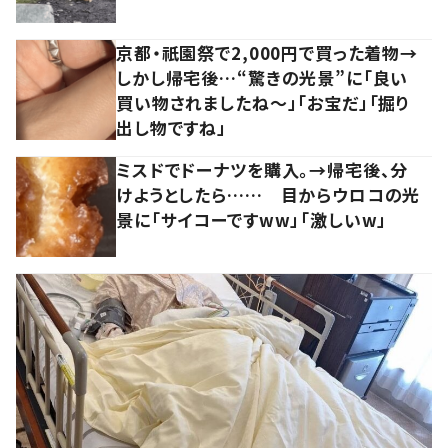
京都・祇園祭で2,000円で買った着物→
しかし帰宅後…“驚きの光景”に「良い
買い物されましたね～」「お宝だ」「掘り
出し物ですね」
ミスドでドーナツを購入。→帰宅後、分
けようとしたら…… 目からウロコの光
景に「サイコーですww」「激しいw」