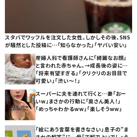
スタバでワッフルを注文した女性。しかしその後、SNS
が騒然とした投稿に…「知らなかった」「ヤバい安い」
産婦人科で看護師さんに「綺麗なお顔」
と言われた赤ちゃん。→成長後の姿に…
「将来有望すぎる」「クリクリのお目目で
可愛い」「渋い～！」
スーパーに夫を連れて行くと…妻「おー
いw」まさかの行動に「奥さん美人！」
「めっちゃわかるww」「楽しそうww」
「絵にあう言葉を書きなさい」息子の”ま
さかの解答”に…母「正解でよいでしょう