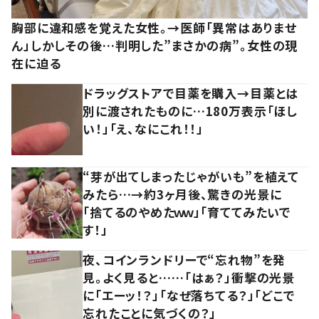
胸部に違和感を覚えた女性。→医師「異常はありませ
ん」しかしその後…判明した”まさかの病”。女性の現
在に迫る
ドラッグストアで目薬を購入→目薬とは
別に渡されたものに…180万表示「ほし
い！」「え、なにこれ！！」
“芽が出てしまったじゃがいも”を植えて
みたら…→約3ヶ月後、驚きの光景に
「捨てるのやめたｗｗ」「育ててみたいで
す！」
夜、コインランドリーで“忘れ物”を発
見。よく見ると……「はぁ？」衝撃の光景
に「エーッ！？」「なぜ落ちてる？」「どこで
忘れたことに気づくの？」