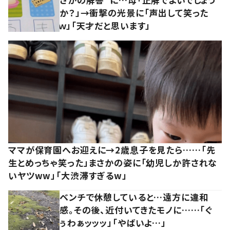
か？」→衝撃の光景に「声出して笑った
ｗ」「天才だと思います」
ママが保育園へお迎えに→2歳息子を見たら……「先
生とめっちゃ笑った」まさかの姿に「幼児しか許されな
いヤツww」「大渋滞すぎるw」
ベンチで休憩していると…遠方に違和
感。その後、近付いてきたモノに……「ぐ
ぅわぁッッッ」「やばいよ…」