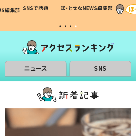
に「可愛
作り続ける理由とは #令和の親
「涙が
SNSで話題
ほ・とせなNEWS編集部
WS編集部
#令和の子
い」
ニュース
SNS